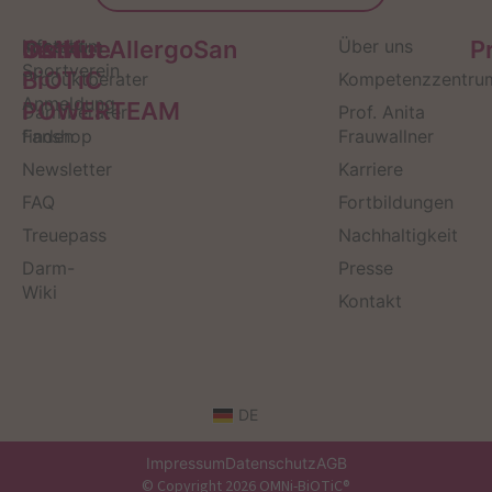
Service
Kontakt
OMNi-
Infos zum
Institut AllergoSan
Über uns
P
Sportverein
BiOTiC
Produktberater
Kompetenzzentru
Anmeldung
POWERTEAM
Darmberater
Prof. Anita
finden
Fanshop
Frauwallner
Newsletter
Karriere
FAQ
Fortbildungen
Treuepass
Nachhaltigkeit
Darm-
Presse
Wiki
Kontakt
DE
Impressum
Datenschutz
AGB
© Copyright 2026 OMNi-BiOTiC®