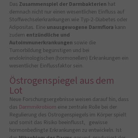
Das
Zusammenspiel der Darmbakterien
hat
demnach nicht nur einen wesentlichen Einfluss auf
Stoffwechselerkrankungen wie Typ-2-Diabetes oder
Adipositas. Eine
unausgewogene Darmflora
kann
zudem
entzündliche und
Autoimmunerkrankungen
sowie die
Tumorbildung begünstigen und bei
endokrinologischen (hormonellen) Erkrankungen ein
wesentlicher Einflussfaktor sein.
Östrogenspiegel aus dem
Lot
Neue Forschungsergebnisse weisen darauf hin, dass
das
Darmmikrobiom
eine zentrale Rolle bei der
Regulierung des Östrogenspiegels im Körper spielt
und somit das Risiko beeinflusst, gewisse
hormonbedingte Erkrankungen zu entwickeln. Ist
das
Mikrobiom des Darms
gesund, produziert der