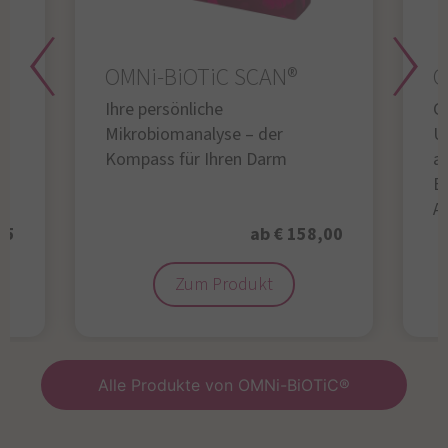
OMNi-BiOTiC SCAN®
O
Ihre persönliche
Gl
Mikrobiomanalyse – der
U
Kompass für Ihren Darm
au
B
A
95
ab € 158,00
Zum Produkt
Alle Produkte von OMNi-BiOTiC®