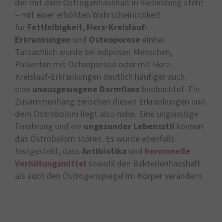
der mit dem Östrogenhaushalt in Verbindung steht
– mit einer erhöhten Wahrscheinlichkeit
für
Fettleibigkeit
,
Herz-Kreislauf-
Erkrankungen
und
Osteoporose
einher.
Tatsächlich wurde bei adipösen Menschen,
Patienten mit Osteoporose oder mit Herz-
Kreislauf-Erkrankungen deutlich häufiger auch
eine
unausgewogene Darmflora
beobachtet. Ein
Zusammenhang zwischen diesen Erkrankungen und
dem Östrobolom liegt also nahe. Eine ungünstige
Ernährung und ein
ungesunder Lebensstil
können
das Östrobolom stören. Es wurde ebenfalls
festgestellt, dass
Antibiotika
und
hormonelle
Verhütungsmittel
sowohl den Bakterienhaushalt
als auch den Östrogenspiegel im Körper verändern.