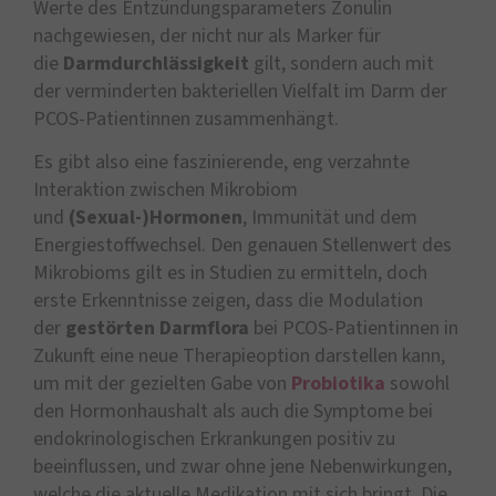
Werte des Entzündungsparameters Zonulin
nachgewiesen, der nicht nur als Marker für
die
Darmdurchlässigkeit
gilt, sondern auch mit
der verminderten bakteriellen Vielfalt im Darm der
PCOS-Patientinnen zusammenhängt.
Es gibt also eine faszinierende, eng verzahnte
Interaktion zwischen Mikrobiom
und
(Sexual-)Hormonen
, Immunität und dem
Energiestoffwechsel. Den genauen Stellenwert des
Mikrobioms gilt es in Studien zu ermitteln, doch
erste Erkenntnisse zeigen, dass die Modulation
der
gestörten Darmflora
bei PCOS-Patientinnen in
Zukunft eine neue Therapieoption darstellen kann,
um mit der gezielten Gabe von
Probiotika
sowohl
den Hormonhaushalt als auch die Symptome bei
endokrinologischen Erkrankungen positiv zu
beeinflussen, und zwar ohne jene Nebenwirkungen,
welche die aktuelle Medikation mit sich bringt. Die