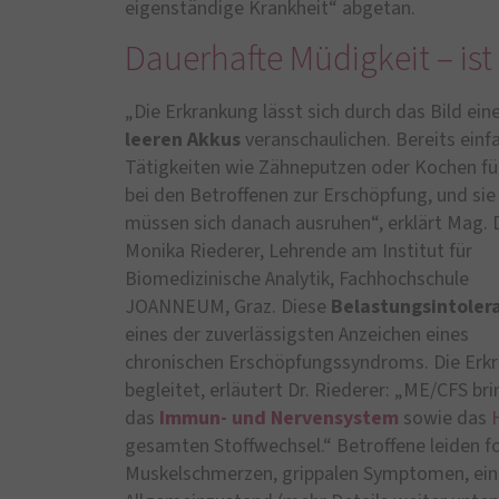
eigenständige Krankheit“ abgetan.
Dauerhafte Müdigkeit – is
„Die Erkrankung lässt sich durch das Bild ein
leeren Akkus
veranschaulichen. Bereits einf
Tätigkeiten wie Zähneputzen oder Kochen fü
bei den Betroffenen zur Erschöpfung, und sie
müssen sich danach ausruhen“, erklärt Mag. D
Monika Riederer, Lehrende am Institut für
Biomedizinische Analytik, Fachhochschule
JOANNEUM, Graz. Diese
Belastungsintoler
eines der zuverlässigsten Anzeichen eines
chronischen Erschöpfungssyndroms. Die Erk
begleitet, erläutert Dr. Riederer: „ME/CFS bri
das
Immun- und Nervensystem
sowie das
gesamten Stoffwechsel.“ Betroffene leiden f
Muskelschmerzen, grippalen Symptomen, ein