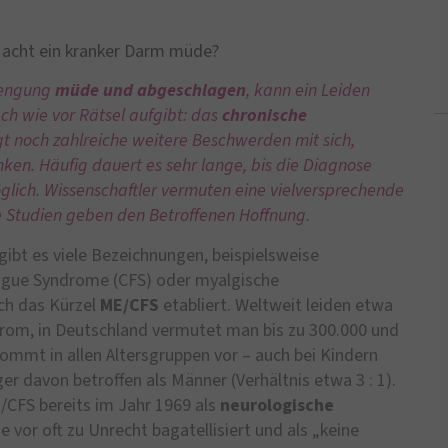
acht ein kranker Darm müde?
trengung
müde und abgeschlagen
, kann ein Leiden
ch wie vor Rätsel aufgibt: das
chronische
gt noch zahlreiche weitere Beschwerden mit sich,
ken. Häufig dauert es sehr lange, bis die Diagnose
möglich. Wissenschaftler vermuten eine vielversprechende
e Studien geben den Betroffenen Hoffnung.
gibt es viele Bezeichnungen, beispielsweise
igue Syndrome (CFS) oder myalgische
ich das Kürzel
ME/CFS
etabliert. Weltweit leiden etwa
rom, in Deutschland vermutet man bis zu 300.000 und
kommt in allen Altersgruppen vor – auch bei Kindern
er davon betroffen als Männer (Verhältnis etwa 3 : 1).
CFS bereits im Jahr 1969 als
neurologische
ie vor oft zu Unrecht bagatellisiert und als „keine