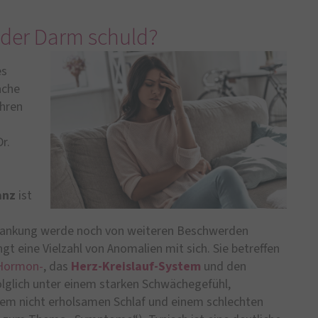
t der Darm schuld?
es
ache
hren
r.
anz
ist
rankung werde noch von weiteren Beschwerden
ngt eine Vielzahl von Anomalien mit sich. Sie betreffen
Hormon-
, das
Herz-Kreislauf-System
und den
olglich unter einem starken Schwächegefühl,
em nicht erholsamen Schlaf und einem schlechten