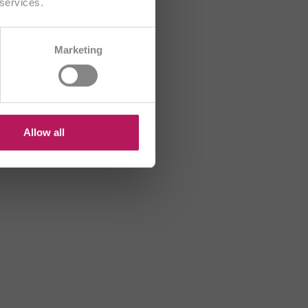
 services.
CH/FR
Marketing
R
HU
US
Allow all