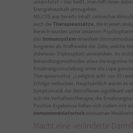
unterstützt – das heißt, man hilft ihnen dabei
Energiehaushalt umzugehen.
ME/CFS war bereits Inhalt zahlreicher klinisch
auch die
Therapieansätze
, die in jenen an
Bereich wurden unter anderem Psychopharmak
das
Immunsystem
einwirken (Immunmodulato
fungieren als Kraftwerke der Zelle, welche Na
(Adenosin-Triphosphat) umwandeln. Im nich
Behandlungsmethoden etwa die kognitive Ve
Ernährungsumstellung unter die Lupe genomm
Therapieansätze. „Lediglich acht von 55 rand
Erfolge verbuchen. Hauptsächlich waren es 
Symptomatik der Betroffenen signifikant verb
sich die Verhaltenstherapie, die Ernährungsu
Positive Ergebnisse ließen sich zudem mit e
immunmodulatorisch
wirksamen Medikamen
Macht eine veränderte Darm