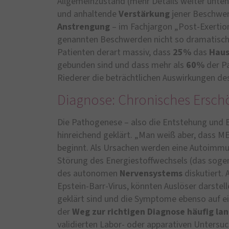
Allgemeinzustand (mehr Details weiter unte
und anhaltende
Verstärkung
jener Beschwer
Anstrengung
– im Fachjargon „Post-Exerti
genannten Beschwerden nicht so dramatisch 
Patienten derart massiv, dass
25%
das
Haus
gebunden sind und dass mehr als
60%
der Pa
Riederer die beträchtlichen Auswirkungen d
Diagnose: Chronisches Ersc
Die Pathogenese – also die Entstehung und En
hinreichend geklärt. „Man weiß aber, dass M
beginnt. Als Ursachen werden eine Autoimmun
Störung des Energiestoffwechsels (das sog
des autonomen
Nervensystems
diskutiert. 
Epstein-Barr-Virus, könnten Auslöser darstelle
geklärt sind und die Symptome ebenso auf ein
der
Weg zur richtigen Diagnose häufig la
validierten Labor- oder apparativen Untersu