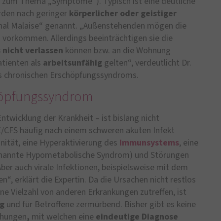
n zum Thema „Symptome“). Typisch ist eine deutliche
den nach geringer
körperlicher oder geistiger
onal Malaise“ genannt. „Außenstehenden mögen die
vorkommen. Allerdings beeinträchtigen sie die
 nicht verlassen
können bzw. an die Wohnung
tienten als
arbeitsunfähig
gelten“, verdeutlicht Dr.
es chronischen Erschöpfungssyndroms.
höpfungssyndrom
twicklung der Krankheit – ist bislang nicht
E/CFS häufig nach einem schweren akuten Infekt
ität, eine Hyperaktivierung des
Immunsystems
, eine
enannte Hypometabolische Syndrom) und Störungen
Aber auch virale Infektionen, beispielsweise mit dem
n“, erklärt die Expertin. Da die Ursachen nicht restlos
e Vielzahl von anderen Erkrankungen zutreffen, ist
ng
und für Betroffene zermürbend. Bisher gibt es keine
chungen
,
mit welchen eine
eindeutige Diagnose