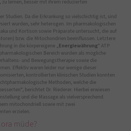
, zu lernen, besser mit ihrem reduzierten
er Studien. Da die Erkrankung so vielschichtig ist, sind
alysiert wurden, sehr heterogen. Im pharmakologischen
a und Kortison sowie Präparate untersucht, die auf
ren) bzw. die Mitochondrien beeinflussen. Letztere
hrung in die körpereigene „
Energiewährung
“ ATP
tpharmakologischen Bereich wurden als mögliche
rhaltens- und Bewegungstherapie sowie die
en. Effektiv waren leider nur wenige dieser
omisierten, kontrollierten klinischen Studien konnten
nichtpharmakologische Methoden, welche die
esserten“, berichtet Dr. Riederer. Hierbei erwiesen
mstellung und die Massage als vielversprechend.
inem mitochondriell sowie mit zwei
ten erzielen.
flora müde?