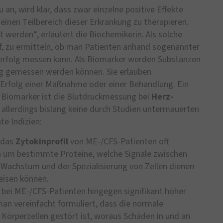
an, wird klar, dass zwar einzelne positive Effekte
einen Teilbereich dieser Erkrankung zu therapieren.
werden“, erläutert die Biochemikerin. Als solche
auf, zu ermitteln, ob man Patienten anhand sogenannter
erfolg messen kann. Als Biomarker werden Substanzen
ig gemessen werden können. Sie erlauben
 Erfolg einer Maßnahme oder einer Behandlung. Ein
n Biomarker ist die Blutdruckmessung bei
Herz-
 allerdings bislang keine durch Studien untermauerten
te Indizien:
 das
Zytokinprofil
von ME-/CFS-Patienten oft
ch um bestimmte Proteine, welche Signale zwischen
 Wachstum und der Spezialisierung von Zellen dienen
eisen können.
 bei ME-/CFS-Patienten hingegen signifikant höher
man vereinfacht formuliert, dass die normale
 Körperzellen gestört ist, woraus Schäden in und an