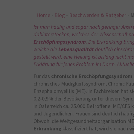
Home
-
Blog
-
Beschwerden & Ratgeber
-
M
Ist man häufig und sogar nach geringer Ans
dahinterstecken, welches der Wissenschaft na
Erschöpfungssyndrom
. Die Erkrankung brin
welche die
Lebensqualität
deutlich einschrän
gestellt wird, eine Heilung ist bislang nicht 
Erklärung für jenes Problem im Darm. Aktuell
Für das
chronische Erschöpfungssyndrom
chronisches Müdigkeitssyndrom, Chronic Fat
Enzephalomyelitis (ME). In Fachkreisen hat s
0,2-0,9% der Bevölkerung unter diesem Synd
in Österreich ca. 25.000 Betroffene. ME/CFS 
und Jugendlichen. Frauen sind deutlich häufig
Obwohl die Weltgesundheitsorganisation ME/
Erkrankung
klassifiziert hat, wird sie nach w