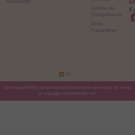
e
Newsletter
Centro de
F
Competencia
Anita
Frauwallner
ES
Aviso legal
Política de privacidad
Condiciones generales de venta
© Copyright 2026 OMNi-BiOTiC®