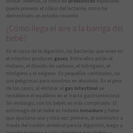
similar. Además, la toma de
probióticos
especiales
puede prevenir el cólico del lactante, como ha
demostrado un estudio reciente.
¿Cómo llega el aire a la barriga del
bebé?
En el curso de la digestión, las bacterias que viven en
el intestino producen
gases
. Entre ellos están el
metano, el dióxido de carbono, el hidrógeno, el
nitrógeno y el oxígeno. En pequeñas cantidades, no
son peligrosos para nosotros en absoluto. En el peor
de los casos, al eliminar el
gas intestinal
se
restablece el equilibrio en el tracto gastrointestinal.
Sin embargo, con los bebés es más complicado. El
estómago de un bebé es todavía
inmaduro
y tiene
que ajustarse una y otra vez: primero, al suministro a
través del cordón umbilical para la digestión, luego a
la leche materna o a los alimentos para bebés, y