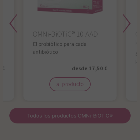
OMNi-BiOTiC® 10 AAD
O
K
El probiótico para cada
antibiótico
¿A
p
 €
desde 17,50 €
al producto
Todos los productos OMNi-BiOTiC®