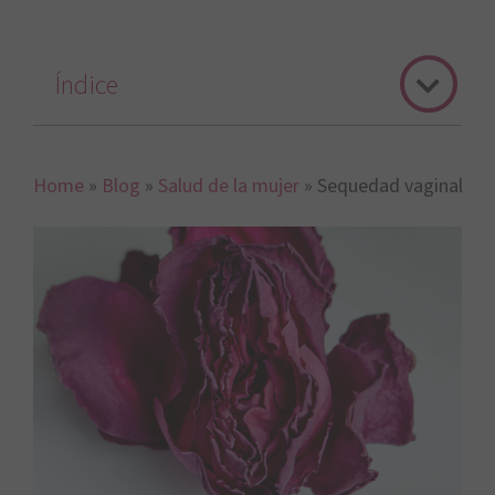
Índice
Home
»
Blog
»
Salud de la mujer
»
Sequedad vaginal