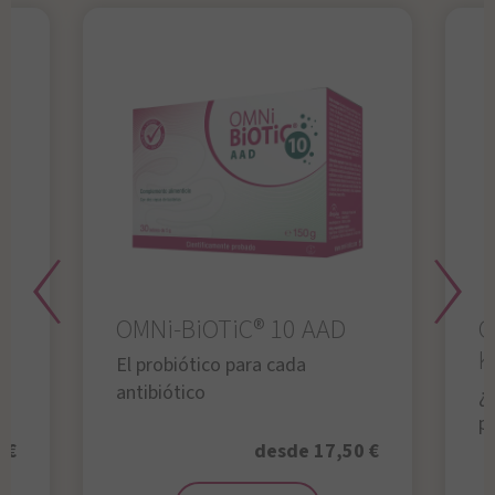
OMNi-BiOTiC® 10 AAD
O
K
El probiótico para cada
antibiótico
¿A
p
 €
desde 17,50 €