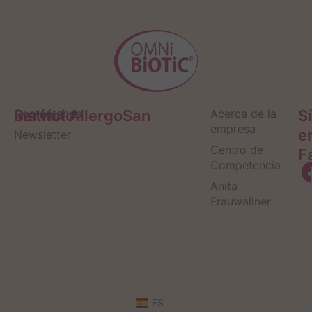
Servicio
Contáctanos
Institut AllergoSan
Acerca de la
S
empresa
e
Newsletter
Centro de
F
Competencia
Anita
Frauwallner
ES