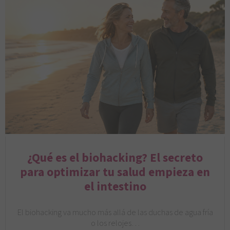
¿Qué es el biohacking? El secreto
para optimizar tu salud empieza en
el intestino
El biohacking va mucho más allá de las duchas de agua fría
o los relojes…