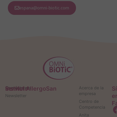
espana@omni-biotic.com
Servicio
Contáctanos
Institut AllergoSan
Acerca de la
S
empresa
e
Newsletter
Centro de
F
Competencia
Anita