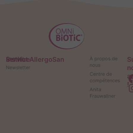
Service
Contact
Institut AllergoSan
À propos de
S
nous
n
Newsletter
Centre de
a
compétences
!
Anita
Frauwallner