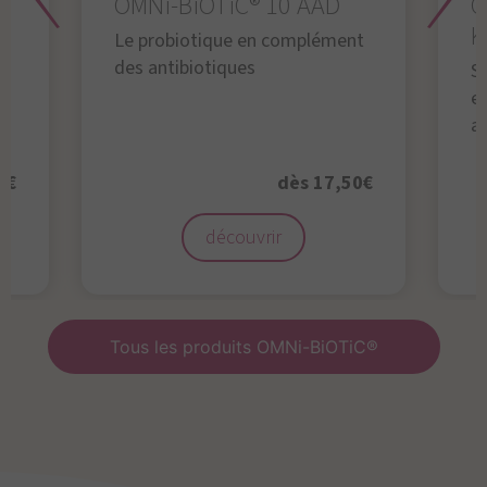
OMNi-BiOTiC® 10 AAD
O
K
Le probiotique en complément
des antibiotiques
S
en
a
0€
dès 17,50€
découvrir
Tous les produits OMNi-BiOTiC®