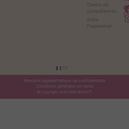
Centre de
a
compétences
!
Anita
Frauwallner
FR
Mentions légales
Politique de confidentialité
Conditions générales de vente
© Copyright 2026 OMNi-BiOTiC®