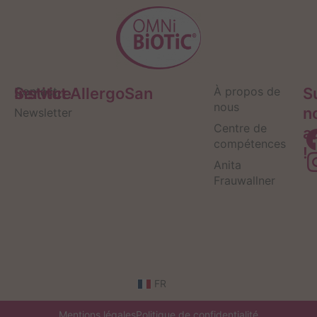
Service
Contact
Institut AllergoSan
À propos de
S
nous
n
Newsletter
Centre de
a
compétences
!
Anita
Frauwallner
FR
Mentions légales
Politique de confidentialité