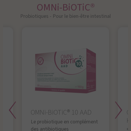
OMNi-BiOTiC®
Probiotiques - Pour le bien-être intestinal
OMNi-BiOTiC® 10 AAD
O
K
Le probiotique en complément
des antibiotiques
S