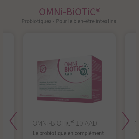
OMNi-BiOTiC®
Probiotiques - Pour le bien-être intestinal
OMNi-BiOTiC® 10 AAD
O
K
Le probiotique en complément