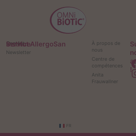
Service
Contact
Institut AllergoSan
À propos de
S
nous
n
Newsletter
Centre de
a
compétences
!
Anita
Frauwallner
FR