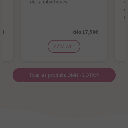
des antibiotiques
S
en
a
0€
dès 17,50€
découvrir
Tous les produits OMNi-BiOTiC®