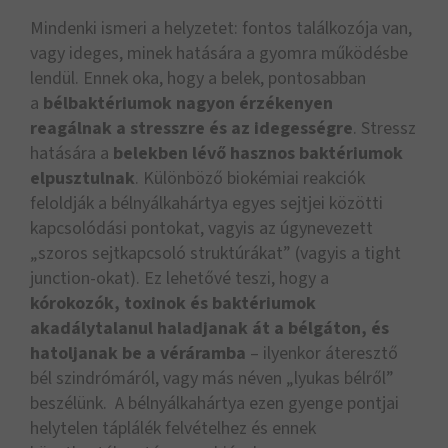
Mindenki ismeri a helyzetet: fontos találkozója van,
vagy ideges, minek hatására a gyomra működésbe
lendül. Ennek oka, hogy a belek, pontosabban
a
bélbaktériumok
nagyon érzékenyen
reagálnak a stresszre és az idegességre
. Stressz
hatására a
belekben lévő hasznos baktériumok
elpusztulnak
. Különböző biokémiai reakciók
feloldják a bélnyálkahártya egyes sejtjei közötti
kapcsolódási pontokat, vagyis az úgynevezett
„szoros sejtkapcsoló struktúrákat” (vagyis a tight
junction-okat). Ez lehetővé teszi, hogy a
kórokozók, toxinok és baktériumok
akadálytalanul haladjanak át a bélgáton, és
hatoljanak be a véráramba
– ilyenkor áteresztő
bél szindrómáról, vagy más néven „lyukas bélről”
beszélünk. A bélnyálkahártya ezen gyenge pontjai
helytelen táplálék felvételhez és ennek