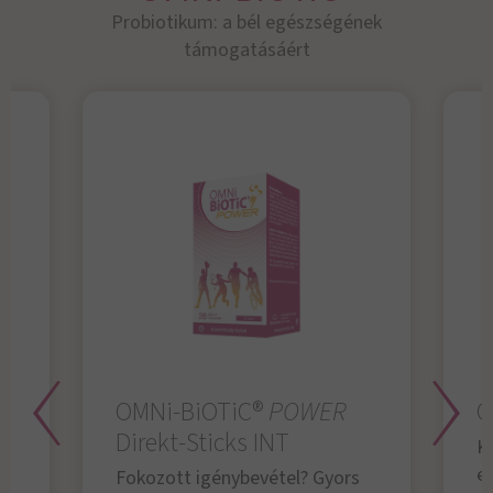
Probiotikum: a bél egészségének
támogatásáért
OMNi-BiOTiC®
POWER
O
Direkt-Sticks INT
K
e
Fokozott igénybevétel? Gyors