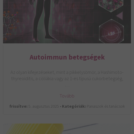
Autoimmun betegségek
Az olyan kifejezéseket, mint a pikkelysömör, a Hashimoto-
thyreoiditis, a cöliákia vagy az 1-es típusú cukorbetegség,
…
Tovább
frissítve:
5. augusztus 2025 •
Kategóriák:
Panaszok és tanácsok