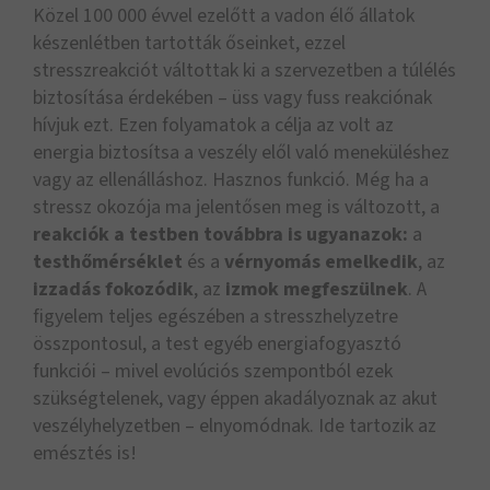
Közel 100 000 évvel ezelőtt a vadon élő állatok
készenlétben tartották őseinket, ezzel
stresszreakciót váltottak ki a szervezetben a túlélés
biztosítása érdekében – üss vagy fuss reakciónak
hívjuk ezt. Ezen folyamatok a célja az volt az
energia biztosítsa a veszély elől való meneküléshez
vagy az ellenálláshoz. Hasznos funkció. Még ha a
stressz okozója ma jelentősen meg is változott, a
reakciók a testben továbbra is ugyanazok:
a
testhőmérséklet
és a
vérnyomás
emelkedik
, az
izzadás fokozódik
, az
izmok megfeszülnek
. A
figyelem teljes egészében a stresszhelyzetre
összpontosul, a test egyéb energiafogyasztó
funkciói – mivel evolúciós szempontból ezek
szükségtelenek, vagy éppen akadályoznak az akut
veszélyhelyzetben – elnyomódnak. Ide tartozik az
emésztés is!