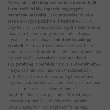
Stressz alatt
általában az emberek rendkívüli
terhelését értjük, ingerek vagy egyéb
nyomások hatására
. Ezek hatással lehetnek a
testre és/vagy a pszichére, érkezhetnek kívülről
vagy belülről. A stressz hatása egyénenként más és
más. Ez azt jelenti, hogy nem minden stressz
ugyanakkora mértékű, és
mindenki másképp
érzékeli
. Számos stressztényező létezik: tartós
konfliktusok, szűk határidők, időhiány, zaj, pénzügyi
problémák, túl kevés alvás, de a társadalmi
elszigeteltség, a perfekcionizmus, a követelmények
hiánya, valamint az unalom is stresszreakciót
válthat ki a szervezetben, ez pedig hosszú távon
egészség károsító hatású lehet. A stresszt azonban
csak akkor érzékeljük kellemetlennek és
megterhelőnek, ha az gyakran előfordul, vagy
hosszú ideig tart, és a feldolgozása gátakba
ütközik, azaz, ha nincs megfelelő fizikai vagy