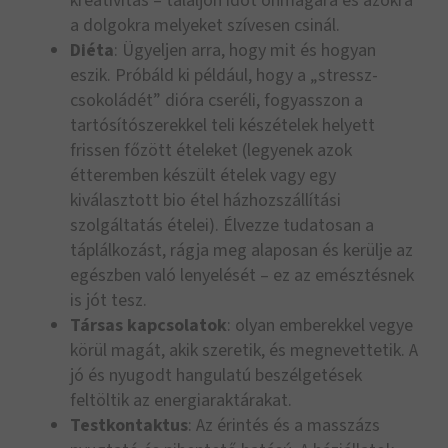
kreativitás – találjon időt önmagára és azokra
a dolgokra melyeket szívesen csinál.
Diéta
: Ügyeljen arra, hogy mit és hogyan
eszik. Próbáld ki például, hogy a „stressz-
csokoládét” dióra cseréli, fogyasszon a
tartósítószerekkel teli készételek helyett
frissen főzött ételeket (legyenek azok
étteremben készült ételek vagy egy
kiválasztott bio étel házhozszállítási
szolgáltatás ételei). Élvezze tudatosan a
táplálkozást, rágja meg alaposan és kerülje az
egészben való lenyelését – ez az emésztésnek
is jót tesz.
Társas kapcsolatok
: olyan emberekkel vegye
körül magát, akik szeretik, és megnevettetik. A
jó és nyugodt hangulatú beszélgetések
feltöltik az energiaraktárakat.
Testkontaktus
: Az érintés és a masszázs