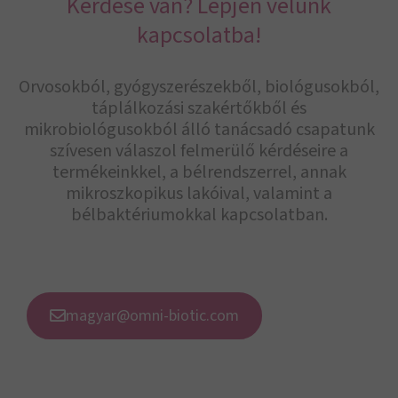
Kérdése van? Lépjen velünk
kapcsolatba!
Orvosokból, gyógyszerészekből, biológusokból,
táplálkozási szakértőkből és
mikrobiológusokból álló tanácsadó csapatunk
szívesen válaszol felmerülő kérdéseire a
termékeinkkel, a bélrendszerrel, annak
mikroszkopikus lakóival, valamint a
bélbaktériumokkal kapcsolatban.
magyar@omni-biotic.com