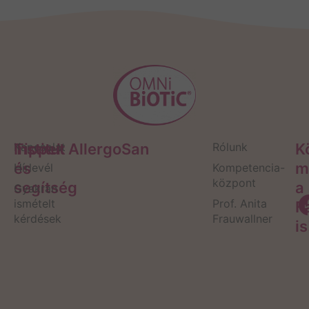
Tippek
Kapcsolat
Institut AllergoSan
Rólunk
K
és
m
Hírlevél
Kompetencia-
központ
segítség
a
Gyakran
ismételt
Prof. Anita
F
kérdések
Frauwallner
is