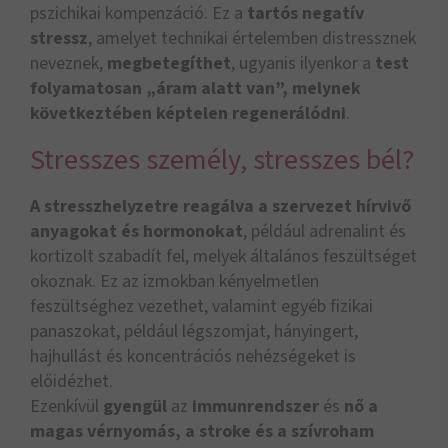
pszichikai kompenzáció. Ez a
tartós negatív
stressz
, amelyet technikai értelemben distressznek
neveznek,
megbetegíthet
, ugyanis ilyenkor a
test
folyamatosan „áram alatt van”, melynek
következtében képtelen regenerálódni
.
Stresszes személy, stresszes bél?
A stresszhelyzetre reagálva a szervezet hírvivő
anyagokat és hormonokat
, például adrenalint és
kortizolt szabadít fel, melyek általános feszültséget
okoznak. Ez az izmokban kényelmetlen
feszültséghez vezethet, valamint egyéb fizikai
panaszokat, például légszomjat, hányingert,
hajhullást és koncentrációs nehézségeket is
előidézhet.
Ezenkívül
gyengül
az
immunrendszer
és
nő a
magas vérnyomás, a stroke és a szívroham