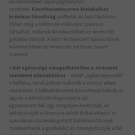
következtében tápanyaghiányhoz
vezetnek.
Következményesen kialakulhat
krónikus fáradtság
, puffadás és hasi fájdalom.
Ehhez még a bélizmok működési zavara is
társulhat, melynek következtében az emésztés
gátakba ütközik. A fent részletezett károsodások
következtében az emésztés tartósan zavart
szenved.
A
bél egészsége elengedhetetlen a stresszel
szembeni ellenálláshoz
– minél „egészségesebb”
a bélflóra, annál jobban működik a stressz elleni
védekezés. A bélbaktériumok közvetlenül hatnak az
agy és a bél közötti kapcsolatra (az
úgynevezett bél-agy tengelyen keresztül), és
befolyásolják a stresszre adott fizikai választ. A
speciálisan összeválogatott baktériumtörzsek
csökkenthetik a gyulladást és támogathatják a bél