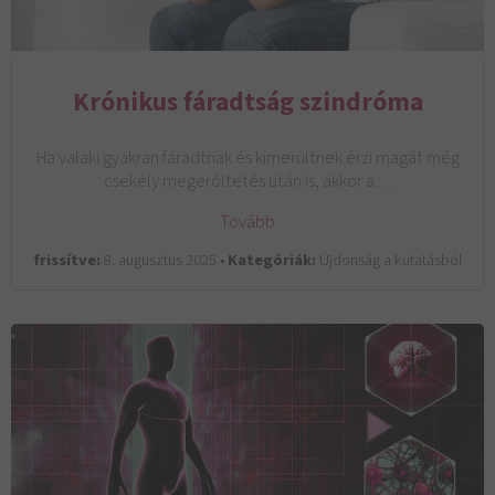
Krónikus fáradtság szindróma
Ha valaki gyakran fáradtnak és kimerültnek érzi magát még
csekély megerőltetés után is, akkor a…
Tovább
frissítve:
8. augusztus 2025 •
Kategóriák:
Újdonság a kutatásból