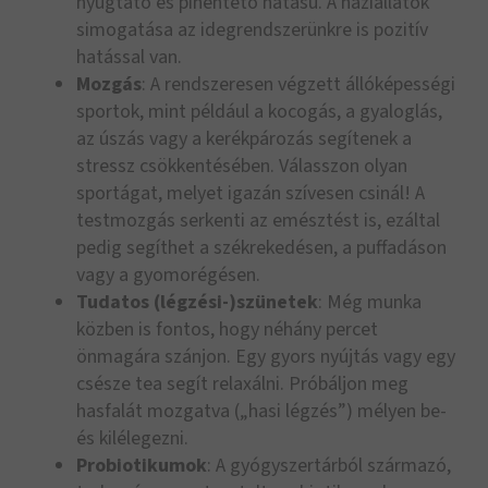
nyugtató és pihentető hatású. A háziállatok
simogatása az idegrendszerünkre is pozitív
hatással van.
Mozgás
: A rendszeresen végzett állóképességi
sportok, mint például a kocogás, a gyaloglás,
az úszás vagy a kerékpározás segítenek a
stressz csökkentésében. Válasszon olyan
sportágat, melyet igazán szívesen csinál! A
testmozgás serkenti az emésztést is, ezáltal
pedig segíthet a székrekedésen, a puffadáson
vagy a gyomorégésen.
Tudatos (légzési-)szünetek
: Még munka
közben is fontos, hogy néhány percet
önmagára szánjon. Egy gyors nyújtás vagy egy
csésze tea segít relaxálni. Próbáljon meg
hasfalát mozgatva („hasi légzés”) mélyen be-
és kilélegezni.
Probiotikumok
: A gyógyszertárból származó,