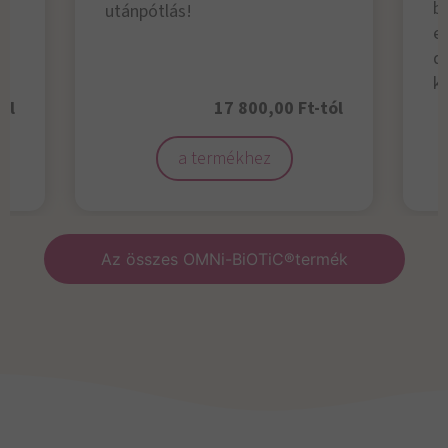
b
utánpótlás!
el
d
ke
ól
17 800,00 Ft-tól
a termékhez
Az összes OMNi-BiOTiC®termék