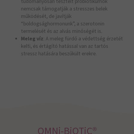
tudományosan tesztelt probiotikumok
nemcsak támogatják a stresszes belek
működését, de javítják
“boldogsághormonunk”, a szerotonin
termelését és az alvás minőségét is.
Meleg víz
: A meleg fürdő a védettség érzetét
kelti, és értágító hatással van az tartós
stressz hatására beszűkült erekre.
OMNi-BiOTiC®