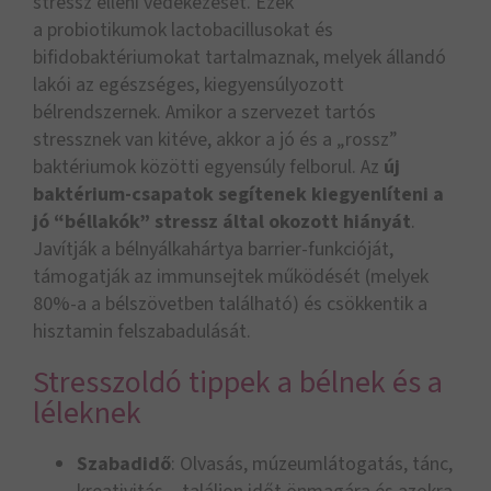
stressz elleni védekezését. Ezek
a probiotikumok lactobacillusokat és
bifidobaktériumokat tartalmaznak, melyek állandó
lakói az egészséges, kiegyensúlyozott
bélrendszernek. Amikor a szervezet tartós
stressznek van kitéve, akkor a jó és a „rossz”
baktériumok közötti egyensúly felborul. Az
új
baktérium-csapatok segítenek kiegyenlíteni a
jó “béllakók” stressz által okozott hiányát
.
Javítják a bélnyálkahártya barrier-funkcióját,
támogatják az immunsejtek működését (melyek
80%-a a bélszövetben található) és csökkentik a
hisztamin felszabadulását.
Stresszoldó tippek a bélnek és a
léleknek
Szabadidő
: Olvasás, múzeumlátogatás, tánc,