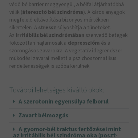
védő bélbarrier meggyengül, a bélfal átjárhatóbbá
válik (
áteresztő bél szindróma
). A káros anyagok
megfelelő eltávolítása bizonyos mértékben
sikertelen. A
stressz
súlyosbítja a tüneteket.
Az
irritábilis bél szindrómában
szenvedő betegek
fokozottan hajlamosak a
depresszióra
és a
szorongásos zavarokra. A vegetatív idegrendszer
működési zavarai mellett a pszichoszomatikus
rendellenességek is szóba kerülnek.
További lehetséges kiváltó okok:
A szerotonin egyensúlya felborul
Zavart bélmozgás
A gyomor-bél traktus fertőzései mint
az irritábilis bél szindróma oka (poszt-