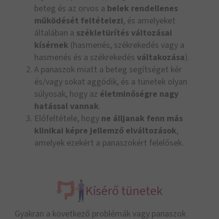
beteg és az orvos a
belek rendellenes
működését feltételezi
, és amelyeket
általában a
székletürítés változásai
kísérnek
(hasmenés, székrekedés vagy a
hasmenés és a székrekedés
váltakozása
).
A panaszok miatt a beteg segítséget kér
és/vagy sokat aggódik, és a tünetek olyan
súlyosak, hogy az
életminőségre nagy
hatással vannak
.
Előfeltétele, hogy
ne álljanak fenn más
klinikai képre jellemző elváltozások
,
amelyek ezekért a panaszokért felelősek.
Kísérő tünetek
Gyakran a következő problémák vagy panaszok