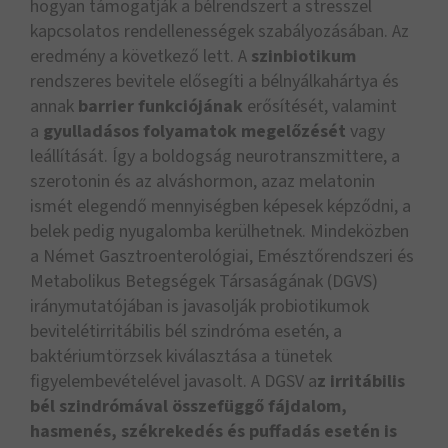
hogyan támogatják a bélrendszert a stresszel
kapcsolatos rendellenességek szabályozásában. Az
eredmény a következő lett. A
szinbiotikum
rendszeres bevitele elősegíti a bélnyálkahártya és
annak
barrier funkciójának
erősítését, valamint
a
gyulladásos folyamatok megelőzését
vagy
leállítását. Így a boldogság neurotranszmittere, a
szerotonin és az alváshormon, azaz melatonin
ismét elegendő mennyiségben képesek képződni, a
belek pedig nyugalomba kerülhetnek. Mindeközben
a Német Gasztroenterológiai, Emésztőrendszeri és
Metabolikus Betegségek Társaságának (DGVS)
iránymutatójában is javasolják probiotikumok
bevitelétirritábilis bél szindróma esetén, a
baktériumtörzsek kiválasztása a tünetek
figyelembevételével javasolt. A DGSV a
z irritábilis
bél szindrómával összefüggő fájdalom,
hasmenés, székrekedés és puffadás esetén is