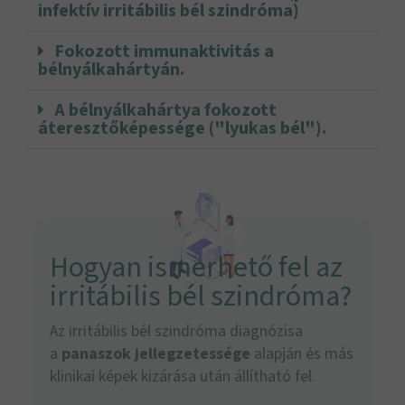
infektív irritábilis bél szindróma)
Fokozott immunaktivitás a
bélnyálkahártyán.
A bélnyálkahártya fokozott
áteresztőképessége ("lyukas bél").
Hogyan ismerhető fel az
irritábilis bél szindróma?
Az irritábilis bél szindróma diagnózisa
a
panaszok jellegzetessége
alapján és más
klinikai képek kizárása után állítható fel.