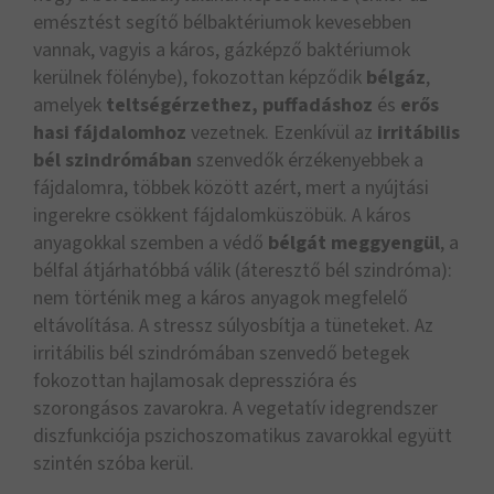
emésztést segítő bélbaktériumok kevesebben
vannak, vagyis a káros, gázképző baktériumok
kerülnek fölénybe), fokozottan képződik
bélgáz
,
amelyek
teltségérzethez, puffadáshoz
és
erős
hasi fájdalomhoz
vezetnek. Ezenkívül az
irritábilis
bél szindrómában
szenvedők érzékenyebbek a
fájdalomra, többek között azért, mert a nyújtási
ingerekre csökkent fájdalomküszöbük. A káros
anyagokkal szemben a védő
bélgát meggyengül
, a
bélfal átjárhatóbbá válik (áteresztő bél szindróma):
nem történik meg a káros anyagok megfelelő
eltávolítása. A stressz súlyosbítja a tüneteket. Az
irritábilis bél szindrómában szenvedő betegek
fokozottan hajlamosak depresszióra és
szorongásos zavarokra. A vegetatív idegrendszer
diszfunkciója pszichoszomatikus zavarokkal együtt
szintén szóba kerül.