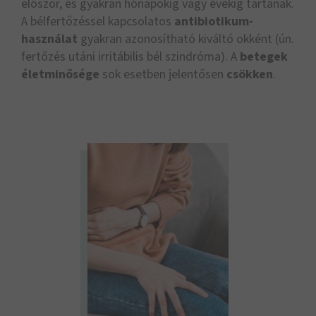
először, és gyakran hónapokig vagy évekig tartanak.
A bélfertőzéssel kapcsolatos
antibiotikum-
használat
gyakran azonosítható kiváltó okként (ún.
fertőzés utáni irritábilis bél szindróma). A
betegek
életminősége
sok esetben jelentősen
csökken
.