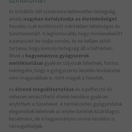
szindróma?
Az irritábilis bél szindróma kellemetlen betegség,
amely
nagyban befolyásolja az életminőséget
.
Kezelés csak korlátozott mértékben lehetséges és
tünetorientált. A legfontosabb, hogy mindenekelőtt
a panaszait be tudja sorolni, és ne kelljen attól
tartania, hogy komoly betegség áll a háttérben.
Mivel a
hagyományos gyógyszerek
mellékhatásai
gyakran súlyosak lehetnek, fontos
mérlegelni, hogy a gyógyszeres kezelés kockázatai
nem magasabbak-e, mint maguk a tünetek.
Az
étrend megváltoztatása
és a puffasztó és
nehezen emészthető ételek kerülése gyakran
enyhítheti a tüneteket. A természetes gyógymódok
elegendőek lehetnek az enyhe tünetek kizárólagos
kezelésére, de a hagyományos orvosi kezelést is
támogathatják.