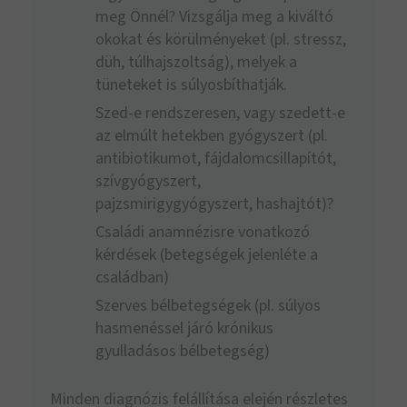
meg Önnél? Vizsgálja meg a kiváltó
okokat és körülményeket (pl. stressz,
düh, túlhajszoltság), melyek a
tüneteket is súlyosbíthatják.
Szed-e rendszeresen, vagy szedett-e
az elmúlt hetekben gyógyszert (pl.
antibiotikumot, fájdalomcsillapítót,
szívgyógyszert,
pajzsmirigygyógyszert, hashajtót)?
Családi anamnézisre vonatkozó
kérdések (betegségek jelenléte a
családban)
Szerves bélbetegségek (pl. súlyos
hasmenéssel járó krónikus
gyulladásos bélbetegség)
Minden diagnózis felállítása elején részletes