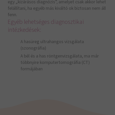
egy „kizárásos diagnózis”, amelyet csak akkor lehet
felállítani, ha egyéb más kiváltó ok biztosan nem áll
fenn.
Egyéb lehetséges diagnosztikai
intézkedések:
A hasüreg ultrahangos vizsgálata
(szonográfia)
A bél és a has röntgenvizsgálata, ma már
többnyire komputertomográfia (CT)
formájában