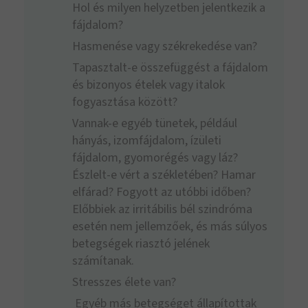
Hol és milyen helyzetben jelentkezik a
fájdalom?
Hasmenése vagy székrekedése van?
Tapasztalt-e összefüggést a fájdalom
és bizonyos ételek vagy italok
fogyasztása között?
Vannak-e egyéb tünetek, például
hányás, izomfájdalom, ízületi
fájdalom, gyomorégés vagy láz?
Észlelt-e vért a székletében? Hamar
elfárad? Fogyott az utóbbi időben?
Előbbiek az irritábilis bél szindróma
esetén nem jellemzőek, és más súlyos
betegségek riasztó jelének
számítanak.
Stresszes élete van?
Egyéb más betegséget állapítottak