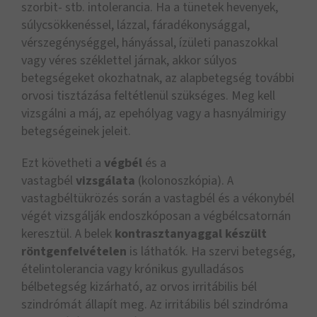
szorbit- stb. intolerancia. Ha a tünetek hevenyek,
súlycsökkenéssel, lázzal, fáradékonysággal,
vérszegénységgel, hányással, ízületi panaszokkal
vagy véres széklettel járnak, akkor súlyos
betegségeket okozhatnak, az alapbetegség további
orvosi tisztázása feltétlenül szükséges. Meg kell
vizsgálni a máj, az epehólyag vagy a hasnyálmirigy
betegségeinek jeleit.
Ezt követheti a
végbél
és a
vastagbél
vizsgálata
(kolonoszkópia). A
vastagbéltükrözés során a vastagbél és a vékonybél
végét vizsgálják endoszkóposan a végbélcsatornán
keresztül. A belek
kontrasztanyaggal készült
röntgenfelvételen
is láthatók. Ha szervi betegség,
ételintolerancia vagy krónikus gyulladásos
bélbetegség kizárható, az orvos irritábilis bél
szindrómát állapít meg. Az irritábilis bél szindróma