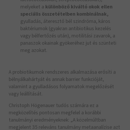
melyeket a
különböző kiváltó okok ellen
speciális összetételben kombinálnak,
gyulladás, áteresztő bél szindróma, káros
baktériumok (gyakran antibiotikus kezelés
vagy bélfertőzés után), motilitási zavarok, a
panaszok okainak gyökeréhez jut és szünteti
meg azokat.
A probiotikumok rendszeres alkalmazása erősíti a
bélnyálkahártyát és annak barrier funkcióját,
valamint a gyulladásos folyamatok megelőzését
vagy leállítását.
Christoph Högenauer tudós számára ez a
megközelítés pontosan megfelel a korábbi
tanulmányi eredményeknek: „A közelmúltban
megjelent 35 releváns tanulmány metaanalízise azt