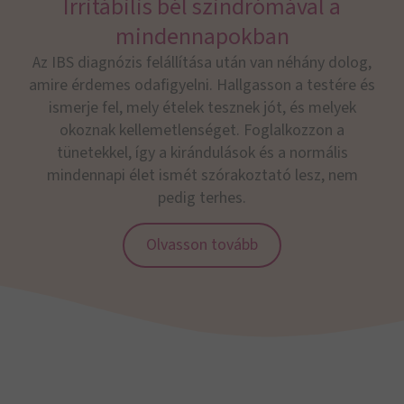
Irritábilis bél szindrómával a
mindennapokban
Az IBS diagnózis felállítása után van néhány dolog,
amire érdemes odafigyelni. Hallgasson a testére és
ismerje fel, mely ételek tesznek jót, és melyek
okoznak kellemetlenséget. Foglalkozzon a
tünetekkel, így a kirándulások és a normális
mindennapi élet ismét szórakoztató lesz, nem
pedig terhes.
Olvasson tovább