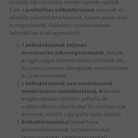
irritábilis bél szindróma minden tünetén ajánlják.
Ezek a
probiotikus bélbaktériumok
nemcsak az
irritábilis bélszindróma tüneteit, hanem annak okait
is megszüntetik. Különböző módon képesek
helyreállítani a bél egyensúlyát:
A
bélbaktériumok teljesen
természetes
mikroorganizmusok
, melyek
az egészséges bélrendszerben fordulnak elő,
és számos módon támogatják emésztésünket
és jó közérzetünket.
A
bélbaktériumok nem rendelkeznek
nemkívánatos mellékhatással. A
kezelés
megkezdésekor időnként puffadás és
székletváltozás jelentkezhet Ez azonban csak
átmeneti, mielőtt a gyógyító hatás beindul.
Bélbaktériumokkal
(beleértve a
bifidobaktériumokat, lactobacillusokat,
lactococcusokat, streptococcusokat),