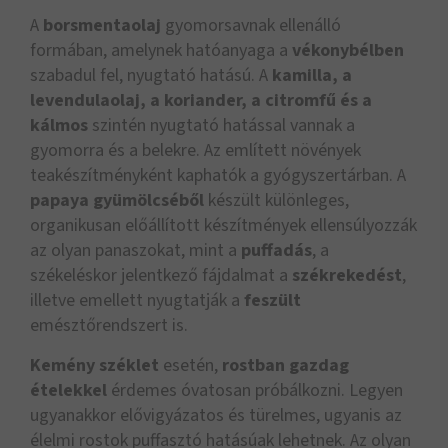
A
borsmentaolaj
gyomorsavnak ellenálló
formában, amelynek hatóanyaga a
vékonybélben
szabadul fel, nyugtató hatású. A
kamilla, a
levendulaolaj, a koriander, a citromfű és a
kálmos
szintén nyugtató hatással vannak a
gyomorra és a belekre. Az említett növények
teakészítményként kaphatók a gyógyszertárban. A
papaya gyümölcséből
készült különleges,
organikusan előállított készítmények ellensúlyozzák
az olyan panaszokat, mint a
puffadás
, a
székeléskor jelentkező fájdalmat a
székrekedést
,
illetve emellett nyugtatják a
feszült
emésztőrendszert is.
Kemény széklet
esetén,
rostban gazdag
ételekkel
érdemes óvatosan próbálkozni. Legyen
ugyanakkor elővigyázatos és türelmes, ugyanis az
élelmi rostok puffasztó hatásúak lehetnek. Az olyan