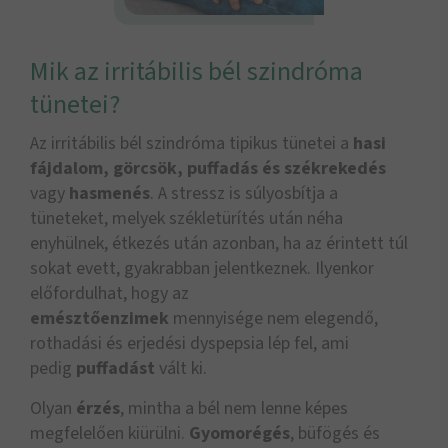
Mik az irritábilis bél szindróma
tünetei?
Az irritábilis bél szindróma tipikus tünetei a
hasi
fájdalom, görcsök, puffadás és székrekedés
vagy
hasmenés
. A stressz is súlyosbítja a
tüneteket, melyek székletürítés után néha
enyhülnek, étkezés után azonban, ha az érintett túl
sokat evett, gyakrabban jelentkeznek. Ilyenkor
előfordulhat, hogy az
emésztőenzimek
mennyisége nem elegendő,
rothadási és erjedési dyspepsia lép fel, ami
pedig
puffadást
vált ki.
Olyan
érzés
, mintha a bél nem lenne képes
megfelelően kiürülni.
Gyomorégés
, büfögés és