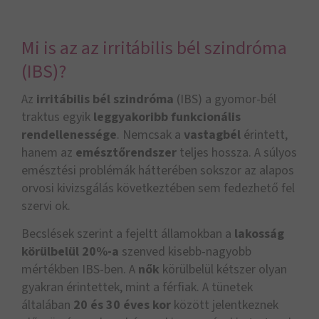
Mi is az az irritábilis bél szindróma
(IBS)?
Az
irritábilis bél szindróma
(IBS) a gyomor-bél
traktus egyik
leggyakoribb funkcionális
rendellenessége
. Nemcsak a
vastagbél
érintett,
hanem az
emésztőrendszer
teljes hossza. A súlyos
emésztési problémák hátterében sokszor az alapos
orvosi kivizsgálás következtében sem fedezhető fel
szervi ok.
Becslések szerint a fejeltt államokban a
lakosság
körülbelül 20%-a
szenved kisebb-nagyobb
mértékben IBS-ben. A
nők
körülbelül kétszer olyan
gyakran érintettek, mint a férfiak. A tünetek
általában
20 és 30 éves kor
között jelentkeznek