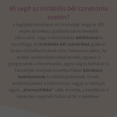
Mi segít az irritábilis bél szindróma
esetén?
A legújabb kutatások azt mutatják, hogy az IBS
enyhe (krónikus) gyulladással és kevésbé
változatos vagy működőképes
bélflórával
is
összefügg. Az
irritábilis bél szindróma
gyakran
fordul elő bélfertőzések után, különösen akkor, ha
ezeket antibiotikumokkal kezelik, ugyanis a
gyógyszerek a természetes, egészséges bélflórát is
károsítják, melynek következtében
kórokozó
baktériumok
továbbterjedhetnek. Ennek
eredményeként a bélrendszer, vagyis a védőgát
egyre „
áteresztőbbé
” válik. A mirha, a kamilla és a
kávészén szigetelő hatással bír a belekben.