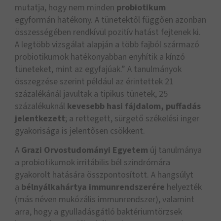
mutatja, hogy nem minden
probiotikum
egyformán hatékony. A tünetektől függően azonban
összességében rendkívül pozitív hatást fejtenek ki.
A legtöbb vizsgálat alapján a több fajból származó
probiotikumok hatékonyabban enyhítik a kínzó
tüneteket, mint az egyfajúak.” A tanulmányok
összegzése szerint például az érintettek 21
százalékánál javultak a tipikus tünetek, 25
százalékuknál
kevesebb
hasi fájdalom, puffadás
jelentkezett
; a rettegett, sürgető székelési inger
gyakorisága is jelentősen csökkent.
A
Grazi Orvostudományi Egyetem
új tanulmánya
a probiotikumok irritábilis bél szindrómára
gyakorolt ​​hatására összpontosított. A hangsúlyt
a
bélnyálkahártya
immunrendszerére
helyezték
(más néven mukózális immunrendszer), valamint
arra, hogy a gyulladásgátló baktériumtörzsek