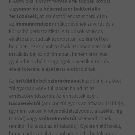
kiváltó okai között feltételezik többek között
a
gyomor és a bélrendszer bakteriális
fertőzéseit
, az emésztőrendszer területén
az
immunrendszer
működésének zavarát és a
kóros bélperisztaltikát. A tudósok számos
elváltozást tudtak azonosítani az érintettek
beleiben. Ezek a változások azonban nemcsak
irritábilis bél szindrómában, hanem krónikus
gyulladásos bélbetegségek, divertikulitisz és
ételintolerancia esetén is előfordulnak.
Az
irritábilis bél szindrómával
küzdőknél az étel
túl gyorsan vagy túl lassan halad át az
emésztőrendszeren. Az érintettek ezért
hasmenéstől
(amikor túl gyors az áthaladási ideje,
így nem történik folyadékfelszívódás, a széklet híg
marad) vagy
székrekedéstől
szenvedhetnek
(amikor túl lassú az áthaladás). Gyakran előfordul,
hogy a bél szabálytalanul népesedik be (ekkor az