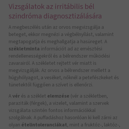
Vizsgálatok az irritábilis bél
szindróma diagnosztizálására
A megbeszélés után az orvos megvizsgálja a
beteget, ekkor megnézi a végbélnyílást, valamint
megtapogatja és meghallgatja a hasüreget. A
székletminta
információt ad az emésztési
rendellenességekről és a bélrendszer működési
zavarairól. A székletet rejtett vér miatt is
megvizsgálják. Az orvos a bélrendszer mellett a
húgyhólyagot, a veséket, nőknél a petefészkeket és
tünetektől függően a szívet is ellenőrzi.
A
vér
és a széklet
elemzése
(vér a székletben,
paraziták (férgek), a vizelet, valamint a szervek
vizsgálata szintén fontos információkkal
szolgálnak. A puffadáshoz hasonlóan ki kell zárni az
olyan
ételintoleranciákat
, mint a fruktóz-, laktóz-,