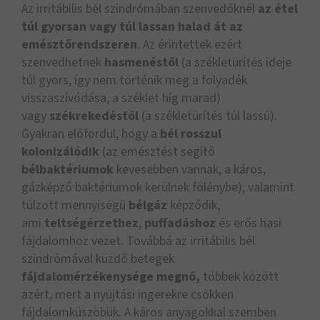
Az irritábilis bél szindrómában szenvedőknél
az étel
túl gyorsan vagy túl lassan halad át az
emésztőrendszeren
. Az érintettek ezért
szenvedhetnek
hasmenéstől
(a székletürítés ideje
túl gyors, így nem történik meg a folyadék
visszaszívódása, a széklet híg marad)
vagy
székrekedéstől
(a székletürítés túl lassú).
Gyakran előfordul, hogy a
bél rosszul
kolonizálódik
(az emésztést segítő
bélbaktériumok
kevesebben vannak, a káros,
gázképző baktériumok kerülnek fölénybe), valamint
túlzott mennyiségű
bélgáz
képződik,
ami
teltségérzethez
,
puffadáshoz
és erős hasi
fájdalomhoz vezet. Továbbá az irritábilis bél
szindrómával küzdő betegek
fájdalomérzékenysége megnő,
többek között
azért, mert a nyújtási ingerekre csökken
fájdalomküszöbük. A káros anyagokkal szemben