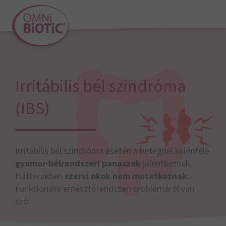
Irritábilis bél szindróma
(IBS)
Irritábilis bél szindróma esetén a betegnél különféle
gyomor-bélrendszeri panaszok
jelentkeznek.
Hátterükben
szervi okok nem mutatkoznak
.
Funkcionális emésztőrendszeri problémáról van
szó.