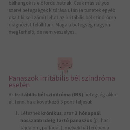
bélhangok is előfordulhatnak. Csak más súlyos
szervi betegségek kizárása után (a tünetek egyéb
okait ki kell zárni) lehet az irritábilis bél szindróma
diagnózist felállítani. Maga a betegség nagyon
megterhelő, de nem veszélyes.
Panaszok irritábilis bél szindróma
esetén
Az
irritábilis bél szindróma (IBS)
betegség akkor
áll fenn, ha a következő 3 pont teljesül:
Léteznek
krónikus
, azaz
3 hónapnál
hosszabb ideig tartó panaszok
(pl. hasi
fájdalom, puffadás), melyek hátterében a