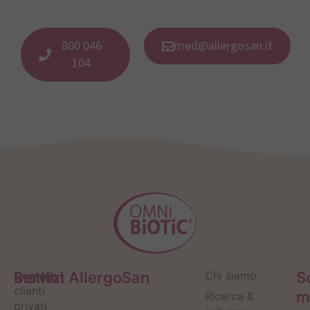
800 046
med@allergosan.it
104
Servizi
Contatti
Institut AllergoSan
Chi siamo
S
clienti
m
Ricerca &
privati