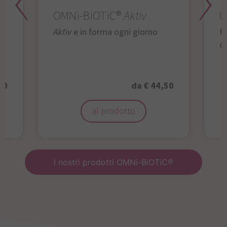
OMNi-BiOTiC®
Aktiv
O
Aktiv
e in forma ogni giorno
Fu
da
50
da € 44,50
al prodotto
I nostri prodotti OMNi-BiOTiC®