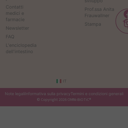
sviluppo
Contatti
Prof.ssa Anita
medici e
Frauwallner
farmacie
Stampa
Newsletter
FAQ
L'enciclopedia
dell'intestino
IT
Note legali
Informativa sulla privacy
Termini e condizioni generali
© Copyright 2026 OMNi-BiOTiC®