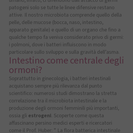
umano, infatti, ci difendono dall’attacco di germi
patogeni solo se tutte le linee difensive restano
attive. Il nostro microbiota comprende quello della
pelle, delle mucose (bocca, naso, intestino,
apparato genitale) e quello di un organo che fino a
qualche tempo fa veniva considerato privo di germi:
i polmoni, dove i batteri influiscono in modo
particolare sullo sviluppo e sulla gravità dell’asma.
Intestino come centrale degli
ormoni?
Soprattutto in ginecologia, i batteri intestinali
acquistano sempre più rilevanza dal punto
scientifico: numerosi studi dimostrano la stretta
correlazione tra il microbiota intestinale e la
produzione degli ormoni femminili più importanti,
ossia gli
estrogeni
. Scoperte come questa
affascinano persino medici esperti e ricercatori
come il Prof. Huber: ” La flora batterica intestinale