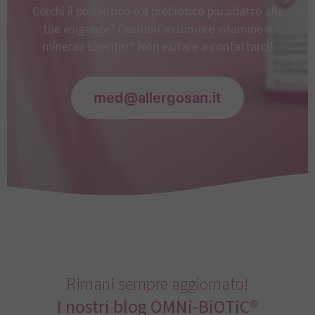
Cerchi il probiotico o il prebiotico più adatto alle
tue esigenze? Desideri assumere vitamine e
minerali specifici? Non esitare a contattarci!
med@allergosan.it
Rimani sempre aggiornato!
I nostri blog OMNi-BiOTiC®