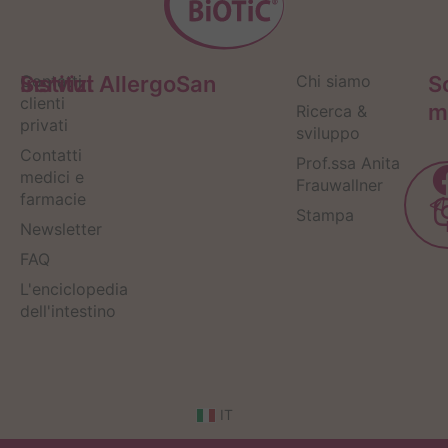
Servizi
Contatti
Institut AllergoSan
Chi siamo
S
clienti
m
Ricerca &
privati
sviluppo
Contatti
Prof.ssa Anita
medici e
Frauwallner
farmacie
Stampa
Newsletter
FAQ
L'enciclopedia
dell'intestino
IT