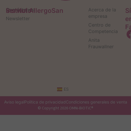
Servicio
Contáctanos
Institut AllergoSan
Acerca de la
S
empresa
e
Newsletter
Centro de
F
Competencia
Anita
Frauwallner
ES
Aviso legal
Política de privacidad
Condiciones generales de venta
© Copyright 2026 OMNi-BiOTiC®