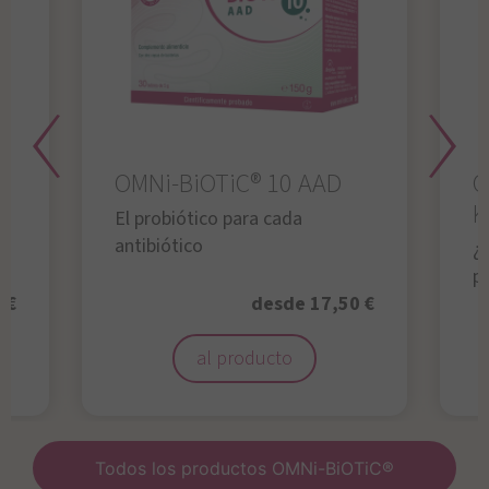
OMNi-BiOTiC® 10 AAD
O
K
El probiótico para cada
antibiótico
¿A
p
 €
desde 17,50 €
al producto
Todos los productos OMNi-BiOTiC®