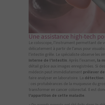
Une assistance high-tech p
Le coloscope, l’instrument permettant de voir
délicatement à partir de l’anus pour visuali
l’intestin grêle. Le spécialiste observe les 
interne de l’intestin
. Après l’examen,
la m
détail grâce aux images enregistrées. Si des
médecin peut immédiatement
prélever de
faire analyser en laboratoire. La
détection 
: ces protubérances de la muqueuse du gros 
transformer en cancer colorectal. Il est do
l’apparition de cette maladie
.
« De grands progrès ont été faits dans la dét