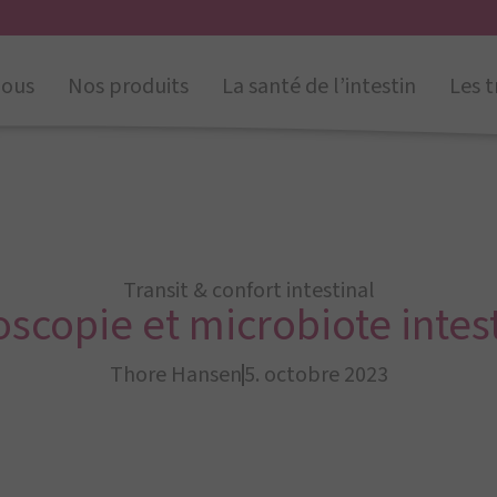
nous
Nos produits
La santé de l’intestin
Les t
Transit & confort intestinal
scopie et microbiote intes
Thore Hansen
5. octobre 2023