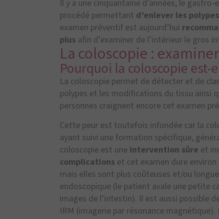
Il y a une cinquantaine d’années, le gastro
procédé permettant
d’enlever les polypes
examen préventif est aujourd’hui
recomman
plus
afin d’examiner de l’intérieur le gros in
La coloscopie : examiner 
Pourquoi la coloscopie est-
La coloscopie permet de détecter et de clar
polypes et les modifications du tissu ainsi
personnes craignent encore cet examen pré
Cette peur est toutefois infondée car la co
ayant suivi une formation spécifique, génér
coloscopie est une
intervention sûre
et in
complications
et cet examen dure environ t
mais elles sont plus coûteuses et/ou longu
endoscopique (le patient avale une petite 
images de l’intestin). Il est aussi possibl
IRM (imagerie par résonance magnétique). I