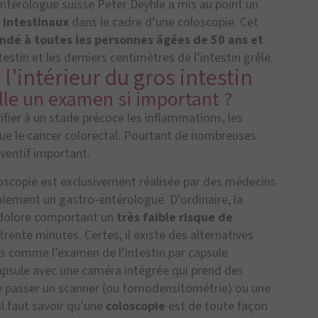
-entérologue suisse Peter Deyhle a mis au point un
 intestinaux
dans le cadre d’une coloscopie. Cet
dé à toutes les personnes âgées de 50 ans et
testin et les derniers centimètres de l’intestin grêle.
l'intérieur du gros intestin
elle un examen si important ?
ifier à un stade précoce les inflammations, les
 que le cancer colorectal. Pourtant de nombreuses
ventif important.
loscopie est exclusivement réalisée par des médecins
alement un gastro-entérologue. D’ordinaire, la
dolore comportant un
très faible risque de
rente minutes. Certes, il existe des alternatives
es comme l’examen de l’intestin par capsule
capsule avec une caméra intégrée qui prend des
e de passer un scanner (ou tomodensitométrie) ou une
l faut savoir qu’une
coloscopie
est de toute façon