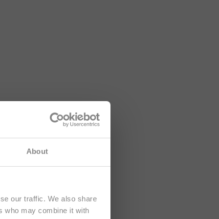
formations
About
e
.
se our traffic. We also share
ers who may combine it with