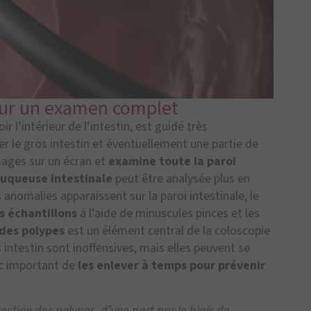
our un examen complet
 l’intérieur de l’intestin, est guidé très
ser le gros intestin et éventuellement une partie de
images sur un écran et
examine toute la paroi
uqueuse intestinale
peut être analysée plus en
 anomalies apparaissent sur la paroi intestinale, le
s échantillons
à l’aide de minuscules pinces et les
des polypes
est un élément central de la coloscopie
intestin sont inoffensives, mais elles peuvent se
nc important de
les enlever à temps pour prévenir
ection des polypes, d’une part par le biais de