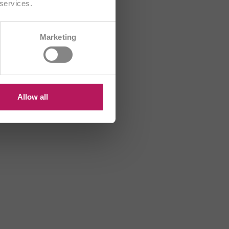
 services.
CH/FR
Marketing
HR
HU
US
Allow all