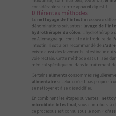
intestinale) sont multiples, toutefois,
le mo
considérable sur notre appareil digestif.
Différentes méthodes
Le
nettoyage de l’intestin
recouvre diffé
dénominations suivantes :
lavage de l’inte
hydrothérapie du côlon
. L’hydrothérapie 
en Allemagne qui consiste à introduire de
l
intestin. Il est alors recommandé de
s’adre
existe aussi des lavements intestinaux qui s
voie rectale. Cette méthode est utilisée da
médical spécifique ou dans le traitement de
Certains
aliments
consommés régulièreme
alimentaire
si celui-ci n’est pas propice à 
se nettoyer et à se désacidifier.
En combinant les étapes suivantes :
nettoy
microbiote intestinal
, vous contribuez à 
ce processus est connu sous le nom «
d’ass