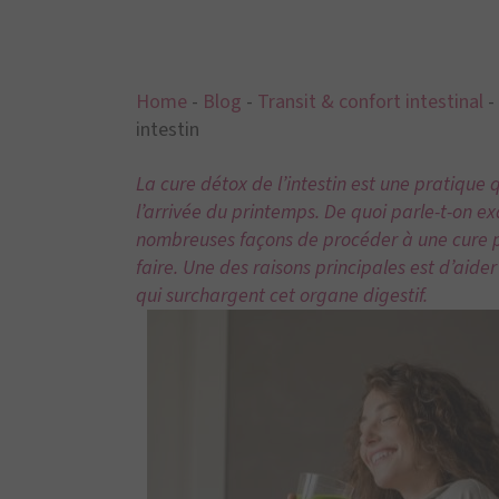
Home
-
Blog
-
Transit & confort intestinal
-
intestin
La cure détox de l’intestin est une pratique 
l’arrivée du printemps. De quoi parle-t-on ex
nombreuses façons de procéder à une cure pou
faire. Une des raisons principales est d’aide
qui surchargent cet organe digestif.