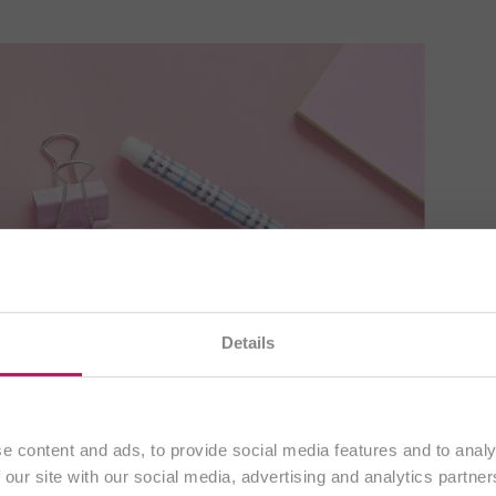
tez actuellement notre
site internet en français
. Les in
Details
’adressent exclusivement aux clients résidant en
Franc
Continuer
e content and ads, to provide social media features and to analy
 our site with our social media, advertising and analytics partn