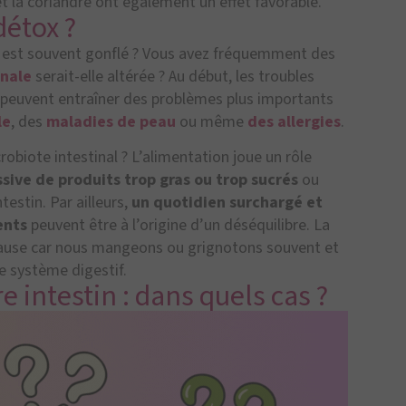
 et la coriandre ont également un effet favorable.
détox ?
e est souvent gonflé ? Vous avez fréquemment des
inale
serait-elle altérée ? Au début, les troubles
s peuvent entraîner des problèmes plus importants
le
, des
maladies de peau
ou même
des allergies
.
robiote intestinal ? L’alimentation joue un rôle
ive de produits trop gras ou trop sucrés
ou
estin. Par ailleurs,
un quotidien surchargé et
ents
peuvent être à l’origine d’un déséquilibre. La
cause car nous mangeons ou grignotons souvent et
re système digestif.
 intestin : dans quels cas ?