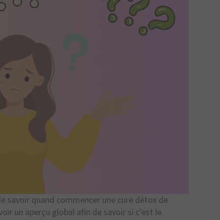
t de savoir quand commencer une cure détox de
voir un aperçu global afin de savoir si c’est le