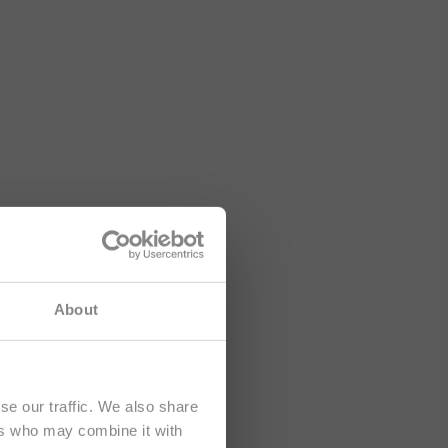
formations
About
e
.
se our traffic. We also share
ers who may combine it with