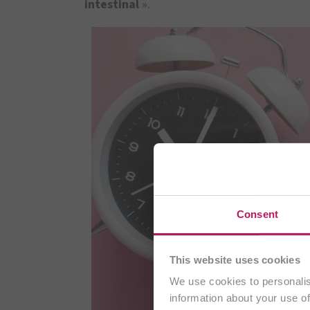
intestinal
».
Vous visi
Consent
s
This website uses cookies
We use cookies to personalis
information about your use of