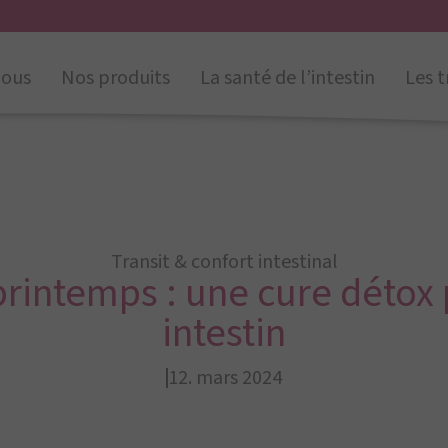
nous
Nos produits
La santé de l’intestin
Les t
Transit & confort intestinal
printemps : une cure détox 
intestin
12. mars 2024