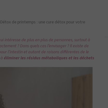
Détox de printemps : une cure détox pour votre
qui intéresse de plus en plus de personnes, surtout à
actement ? Dans quels cas l’envisager ? Il existe de
r l’intestin et autant de raisons différentes de le
r à
éliminer les résidus métaboliques et les déchets