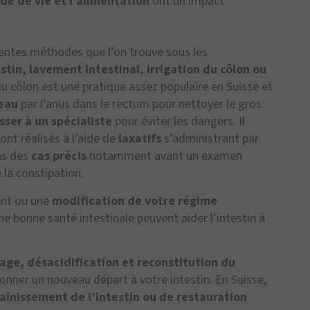
de de vie et l’alimentation
ont un impact
rentes méthodes que l’on trouve sous les
stin, lavement intestinal, irrigation du côlon ou
du côlon est une pratique assez populaire en Suisse et
’eau
par l’anus dans le rectum pour nettoyer le gros
sser à un spécialiste
pour éviter les dangers. Il
ont réalisés à l’aide de
laxatifs
s’administrant par
ns des
cas précis
notamment avant un examen
 la constipation.
nt ou une
modification de votre régime
une bonne santé intestinale peuvent aider l’intestin à
age, désacidification et reconstitution du
donner un nouveau départ à votre intestin. En Suisse,
ainissement de l’intestin ou de restauration