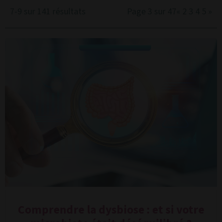
7-9 sur 141 résultats
Page 3 sur 47
«
2
3
4
5
»
Comprendre la dysbiose : et si votre