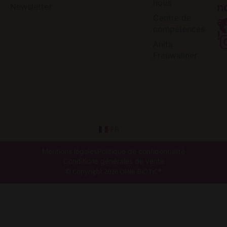
nous
n
Newsletter
Centre de
a
compétences
!
Anita
Frauwallner
FR
Mentions légales
Politique de confidentialité
Conditions générales de vente
© Copyright 2026 OMNi-BiOTiC®