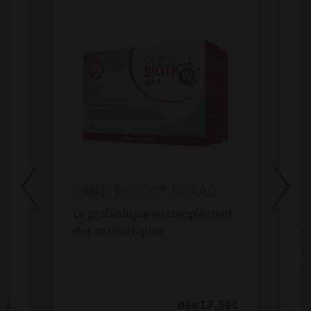
OMNi-BiOTiC® 10 AAD
O
K
Le probiotique en complément
des antibiotiques
S
en
a
0€
dès 17,50€