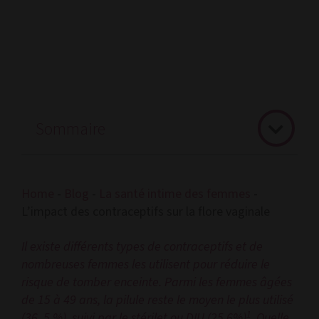
Sommaire
Home
-
Blog
-
La santé intime des femmes
-
L’impact des contraceptifs sur la flore vaginale
Il existe différents types de contraceptifs et de
nombreuses femmes les utilisent pour réduire le
risque de tomber enceinte. Parmi les femmes âgées
de 15 à 49 ans, la pilule reste le moyen le plus utilisé
1
(36 ,5 %), suivi par le stérilet ou DIU (25,6%)
. Quelle