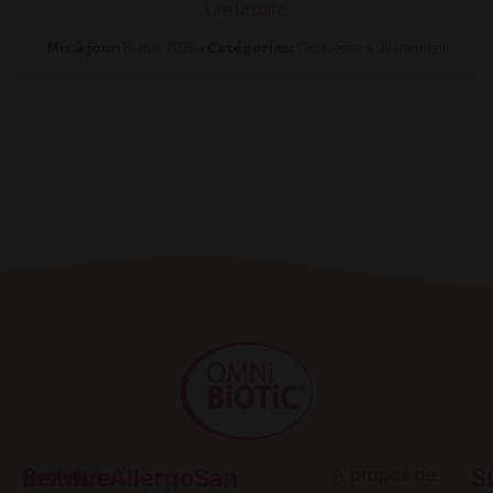
Lire la suite
Mis à jour:
8. mai 2026 •
Catégories:
Grossesse & allaitement
Service
Contact
Institut AllergoSan
À propos de
S