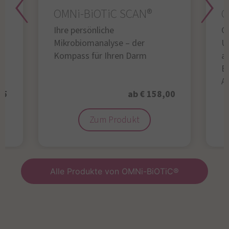
OMNi-BiOTiC SCAN®
O
Ihre persönliche
Gl
Mikrobiomanalyse – der
U
Kompass für Ihren Darm
au
B
A
95
ab € 158,00
Zum Produkt
Alle Produkte von OMNi-BiOTiC®