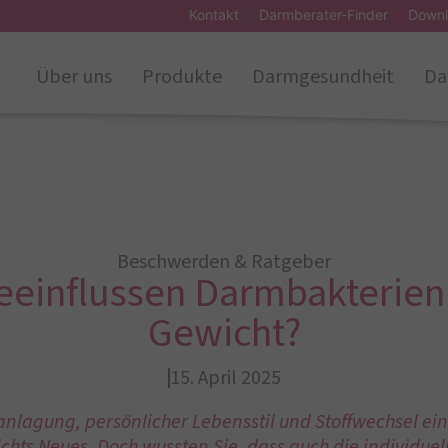
Kontakt
Darmberater-Finder
Downl
Über uns
Produkte
Darmgesundheit
Da
Beschwerden & Ratgeber
eeinflussen Darmbakterien
Gewicht?
15. April 2025
nlagung, persönlicher Lebensstil und Stoffwechsel ein
ichts Neues. Doch wussten Sie, dass auch die individ