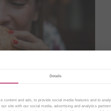
en gerade unsere
österreichische Website
. Alle Inhalte
Details
ausschließlich an Kunden aus
Österreich
.
Fortfahren
e content and ads, to provide social media features and to analy
 our site with our social media, advertising and analytics partn