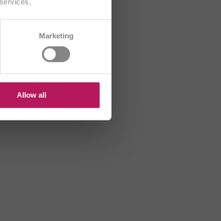
 services.
CH/FR
Marketing
HU
US
Allow all