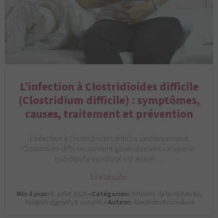
L’infection à Clostridioides difficile
(Clostridium difficile) : symptômes,
causes, traitement et prévention
L'infection à Clostridioides difficile (anciennement
Clostridium difficile) survient généralement lorsque le
microbiote intestinal est altéré.…
Lire la suite
Mis à jour:
8. juillet 2026 •
Catégories:
Actualité de la recherche,
Troubles digestifs & conseils •
Auteur:
Alexandra Kormošová