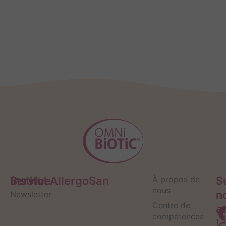
Service
Contact
Institut AllergoSan
À propos de
S
nous
n
Newsletter
Centre de
a
compétences
!