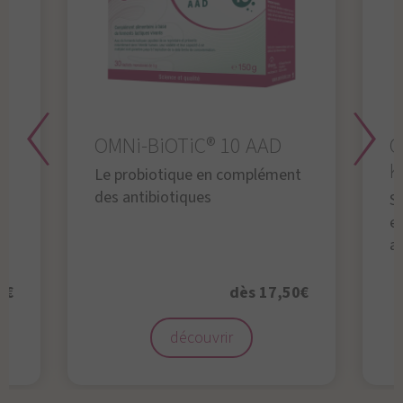
OMNi-BiOTiC® 10 AAD
O
K
Le probiotique en complément
des antibiotiques
S
en
a
0€
dès 17,50€
découvrir