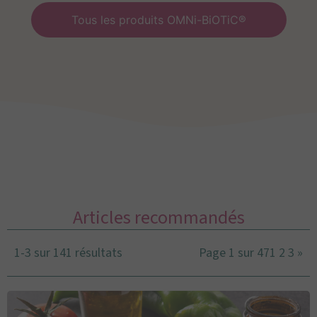
Tous les produits OMNi-BiOTiC®
Articles recommandés
1-3 sur 141 résultats
Page 1 sur 47
1
2
3
»