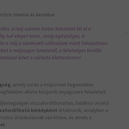
rrózis tünetei és kezelése
olás. A máj számos fontos feladatot lát el a
g tud eleget tenni , amíg egészséges. A
én a máj a szerkezeti változások miatt fokozatosan
et a májzsugor tüneteiről, a lehetséges kiváltó
hatással lehet a várható élettartamra!
gség
, amely során a májszövet hegesedése
gfelelően ellátni központi anyagcsere feladatait.
jbetegségek visszafordíthatatlan, halálhoz vezető
szafordítható
kórképként
értelmezik, amelyben a
atos átalakulásnak van kitéve, és amely a
el
.