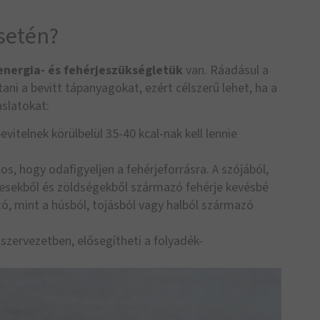
esetén?
energia- és fehérjeszükségletük
van. Ráadásul a
ni a bevitt tápanyagokat, ezért célszerű lehet, ha a
aslatokat:
bevitelnek körülbelül 35-40 kcal-nak kell lennie
tos, hogy odafigyeljen a fehérjeforrásra. A szójából,
lyesekből és zöldségekből származó fehérje kevésbé
ató, mint a húsból, tojásból vagy halból származó
 szervezetben, elősegítheti a folyadék-