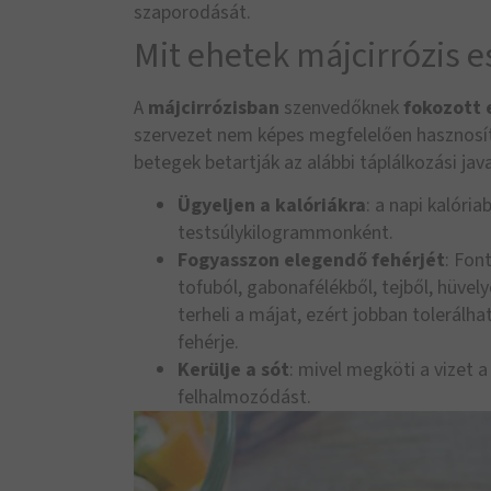
szaporodását.
Mit ehetek májcirrózis 
A
májcirrózisban
szenvedőknek
fokozott 
szervezet nem képes megfelelően hasznosíta
betegek betartják az alábbi táplálkozási jav
Ügyeljen a kalóriákra
: a napi kalória
testsúlykilogrammonként.
Fogyasszon elegendő fehérjét
: Fon
tofuból, gabonafélékből, tejből, hüve
terheli a májat, ezért jobban tolerálh
fehérje.
Kerülje a sót
: mivel megköti a vizet a
felhalmozódást.