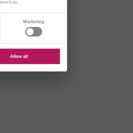
 services.
CH/FR
Marketing
B
HR
US
Allow all