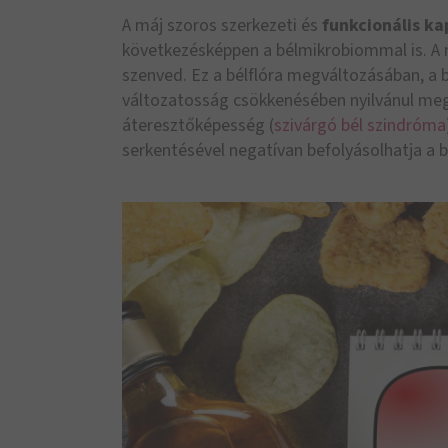
A máj szoros szerkezeti és
funkcionális k
következésképpen a bélmikrobiommal is. A 
szenved. Ez a bélflóra megváltozásában, a 
változatosság csökkenésében nyilvánul m
áteresztőképesség (
szivárgó bél szindróma
serkentésével negatívan befolyásolhatja a 