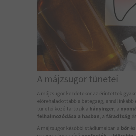
A májzsugor tünetei
A májzsugor kezdetekor az érintettek gyakr
előrehaladottabb a betegség, annál inkább 
tünetei közé tartozik a
hányinger
, a
nyom
felhalmozódása a hasban
, a
fáradtság
és
A májzsugor későbbi stádiumaiban a
bőr
és
narancssárga színű
epefesték
, a
bilirubin
.