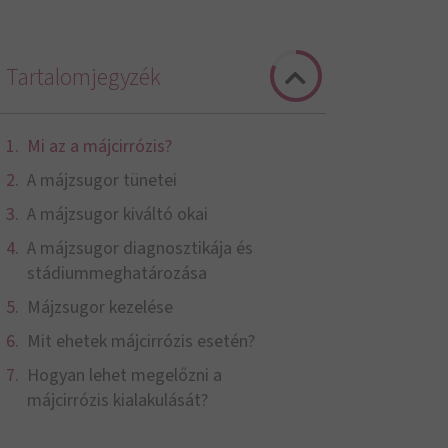
Tartalomjegyzék
Mi az a májcirrózis?
A májzsugor tünetei
A májzsugor kiváltó okai
A májzsugor diagnosztikája és
stádiummeghatározása
Májzsugor kezelése
Mit ehetek májcirrózis esetén?
Hogyan lehet megelőzni a
májcirrózis kialakulását?