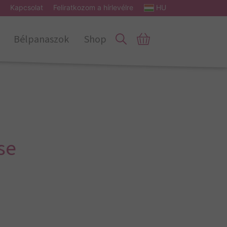
Kapcsolat
Feliratkozom a hírlevélre
HU
Bélpanaszok
Shop
se