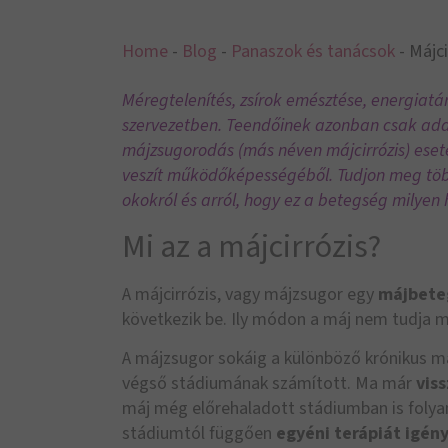
Home
-
Blog
-
Panaszok és tanácsok
-
Májci
Méregtelenítés, zsírok emésztése, energiatár
szervezetben. Teendőinek azonban csak addi
májzsugorodás (más néven májcirrózis) eset
veszít működőképességéből. Tudjon meg több
okokról és arról, hogy ez a betegség milyen 
Mi az a májcirrózis?
A májcirrózis, vagy májzsugor egy
májbete
következik be. Ily módon a máj nem tudja me
A májzsugor sokáig a különböző krónikus má
végső stádiumának számított. Ma már
vis
máj még előrehaladott stádiumban is folyam
stádiumtól függően
egyéni terápiát igény