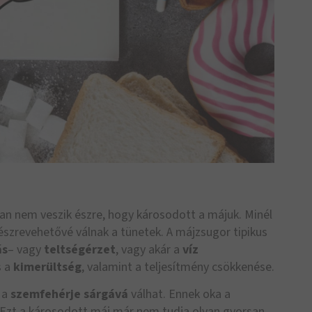
an nem veszik észre, hogy károsodott a májuk. Minél
észrevehetővé válnak a tünetek. A májzsugor tipikus
ás
– vagy
teltségérzet
, vagy akár a
víz
 a
kimerültség
, valamint a teljesítmény csökkenése.
 a
szemfehérje
sárgává
válhat. Ennek oka a
 Ezt a károsodott máj már nem tudja olyan gyorsan