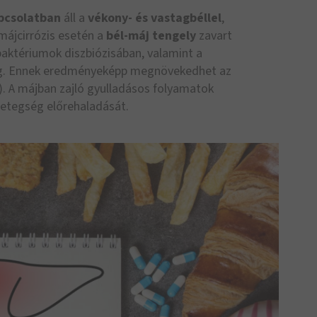
apcsolatban
áll a
vékony- és vastagbéllel
,
májcirrózis esetén a
bél-máj tengely
zavart
baktériumok diszbiózisában, valamint a
eg. Ennek eredményeképp megnövekedhet az
). A májban zajló gyulladásos folyamatok
betegség előrehaladását.