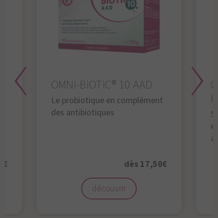
OMNi-BiOTiC® 10 AAD
O
K
Le probiotique en complément
des antibiotiques
S
en
a
0€
dès 17,50€
découvrir