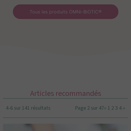
Tous les produits OMNi-BiOTiC®
Articles recommandés
4-6 sur 141 résultats
Page 2 sur 47
«
1
2
3
4
»