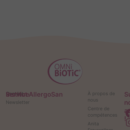
Service
Contact
Institut AllergoSan
À propos de
S
nous
n
Newsletter
Centre de
a
compétences
!
Anita
Frauwallner