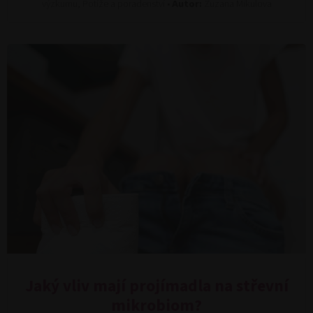
výzkumu, Potíže a poradenství •
Autor:
Zuzana Mikulova
Jaký vliv mají projímadla na střevní
mikrobiom?