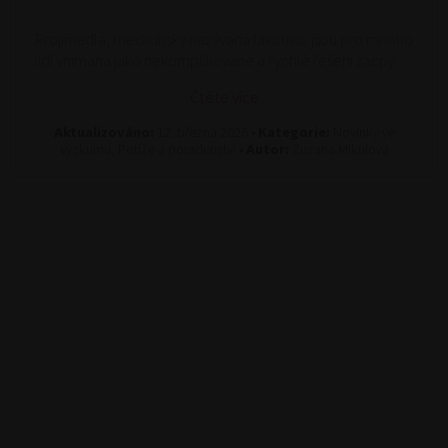
Projímadla, medicínsky nazývaná laxativa, jsou pro mnoho
lidí vnímána jako nekomplikované a rychlé řešení zácpy.…
Čtěte více
Aktualizováno:
12. března 2026 •
Kategorie:
Novinky ve
výzkumu, Potíže a poradenství •
Autor:
Zuzana Mikulova