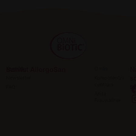
Servis
Kontakt
Institut AllergoSan
O nás
N
s
Newsletter
Kompetenční
centrum
sí
FAQ
Anita
Frauwallner