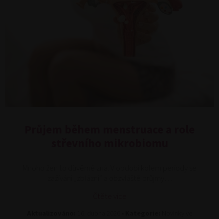
Průjem během menstruace a role
střevního mikrobiomu
Mnoho žen to důvěrně zná. V období kolem periody se
zažívání „zblázní“ a obzvláště průjmy…
Čtěte více
Aktualizováno:
16. dubna 2026 •
Kategorie:
Novinky ve