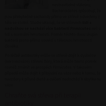
nestravitelné vlákniny,
Bacteroidetes způsobují, že
jsou přebytečné sacharidy přímo ve střevě odvedeny z
těla se stolicí. Studie ukazují, že ve střevech
lidí s
nadváhou se nachází více bakterií Firmicutes
než u
lidí s normální hmotností. Poměr těchto dvou skupin
bakterií proto přímo souvisí s tělesnou hmotností
člověka.
Po léčbě antibiotiky může ve střevě dojít k dysbióze
(nerovnováze) střevní flóry, která může tento poměr
rovněž změnit ve prospěch Firmicutes. V takovém
případě může dojít k přibývání na váze nebo k tomu, že
navzdory k přísné dietě a cvičení nedochází k úbytku na
váze.
Chraňte svá střeva při terapii
antibiotiky