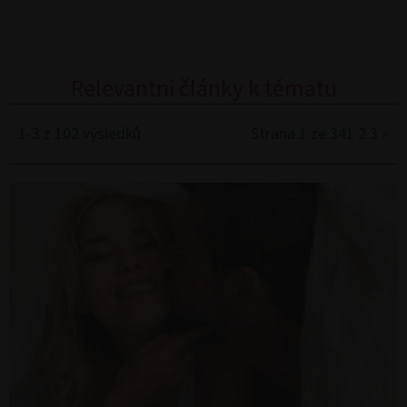
Relevantní články k tématu
1-3 z 102 výsledků
Strana 1 ze 34
1
2
3
»