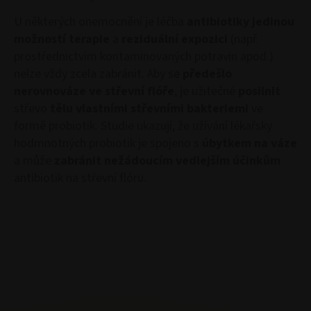
U některých onemocnění je léčba
antibiotiky jedinou
možností terapie
a
reziduální expozici
(např.
prostřednictvím kontaminovaných potravin apod.)
nelze vždy zcela zabránit. Aby se
předešlo
nerovnováze ve střevní flóře
, je užitečné
posilnit
střevo
tělu vlastními střevními bakteriemi
ve
formě probiotik. Studie ukazují, že užívání lékařsky
hodmnotných probiotik je spojeno s
úbytkem na váze
a může
zabránit nežádoucím vedlejším účinkům
antibiotik na střevní flóru.