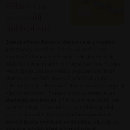
Přibírání na
váze kvůli
antibiotiku?
Zdravá střevní flóra
má
význam
nejen pro
zdraví
jako takové, ale zdá se, že má vliv i na tělesnou
hmotnost. Rovnováha střevního mikrobiomu však
může být užíváním antibiotik vážně narušena. Skupina
vědců zjistila, že i šest měsíců po podání antibiotik
chybí ve střevní flóře devět nějběžnějších druhů
bakterií. A v důsledku mikrobiálních změn může dojít i k
nárůstu hmotnosti. Studie ukázaly, že
osoby
, které
dostávaly antibiotika
, přibývaly na váze častěji než
ty, které nebyly léčeny antibiotiky. Podobný jev byl
pozorován i u dětí.
Děti
, které
během prvních 6
měsíců života dostávaly antibiotika
, přibývaly na
váze více než děti, které léčbu nedostávaly.