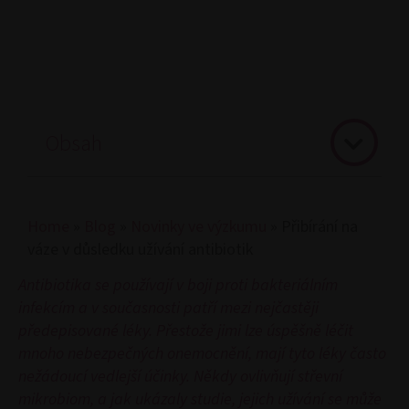
Obsah
Home
»
Blog
»
Novinky ve výzkumu
»
Přibírání na
váze v důsledku užívání antibiotik
Antibiotika se používají v boji proti bakteriálním
infekcím a v současnosti patří mezi nejčastěji
předepisované léky. Přestože jimi lze úspěšně léčit
mnoho nebezpečných onemocnění, mají tyto léky často
nežádoucí vedlejší účinky. Někdy ovlivňují střevní
mikrobiom, a jak ukázaly studie, jejich užívání se může