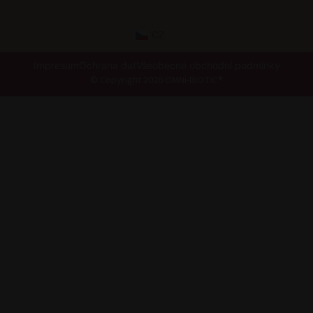
CZ
Impresum
Ochrana dat
Všeobecné obchodní podmínky
© Copyright 2026 OMNi-BiOTiC®