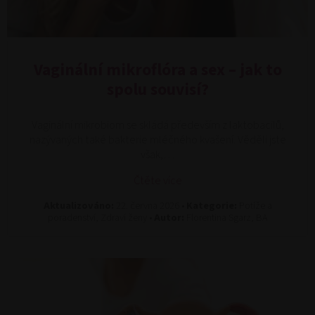
Vaginální mikroflóra a sex – jak to
spolu souvisí?
Vaginální mikrobiom se skládá především z laktobacilů,
nazývaných také bakterie mléčného kvašení. Věděli jste
však,…
Čtěte více
Aktualizováno:
22. června 2026 •
Kategorie:
Potíže a
poradenství, Zdraví ženy •
Autor:
Florentina Sgarz, BA