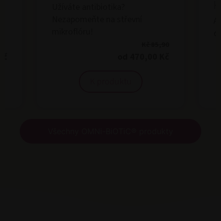
K
Užíváte antibiotika?
Nezapomeňte na střevní
An
mikroflóru!
dě
Kč 85,90
Kč
od 470,00 Kč
K produktu
Všechny OMNi-BiOTiC® produkty