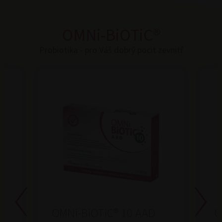
OMNi-BiOTiC®
Probiotika - pro Váš dobrý pocit zevnitř
OMNi-BiOTiC® 10 AAD
O