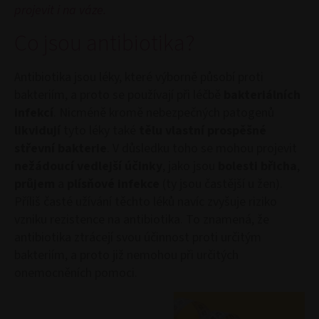
projevit i na váze.
Co jsou antibiotika?
Antibiotika jsou léky, které výborně působí proti
bakteriím, a proto se používají při léčbě
bakteriálních
infekcí
. Nicméně kromě nebezpečných patogenů
likvidují
tyto léky také
tělu vlastní prospěšné
střevní bakterie
. V důsledku toho se mohou projevit
nežádoucí vedlejší účinky
, jako jsou
bolesti břicha
,
průjem
a
plísňové infekce
(ty jsou častější u žen).
Příliš časté užívání těchto léků navíc zvyšuje riziko
vzniku rezistence na antibiotika. To znamená, že
antibiotika ztrácejí svou účinnost proti určitým
bakteriím, a proto již nemohou při určitých
onemocněních pomoci.