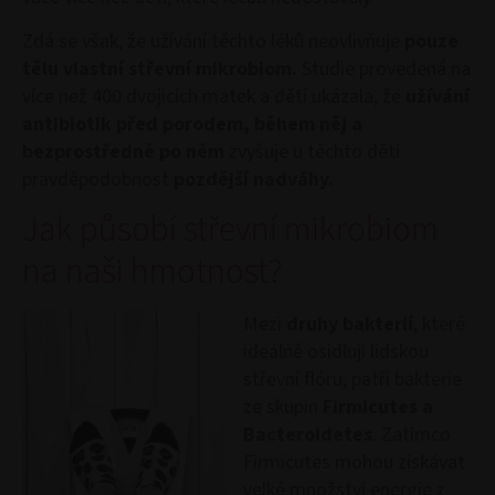
Zdá se však, že užívání těchto léků neovlivňuje
pouze
tělu vlastní střevní mikrobiom.
Studie provedená na
více než 400 dvojicích matek a dětí ukázala, že
užívání
antibiotik před porodem, během něj a
bezprostředně po něm
zvyšuje u těchto dětí
pravděpodobnost
pozdější nadváhy.
Jak působí střevní mikrobiom
na naši hmotnost?
Mezi
druhy bakterií
, které
ideálně osidlují lidskou
střevní flóru, patří bakterie
ze skupin
Firmicutes a
Bacteroidetes
. Zatímco
Firmicutes mohou získávat
velké množství energie z