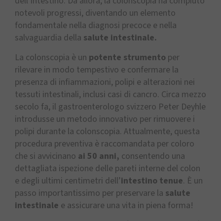
dell’intestino. Da allora, la colonscopia ha compiuto
notevoli progressi, diventando un elemento
fondamentale nella diagnosi precoce e nella
salvaguardia della
salute intestinale.
La colonscopia è un
potente strumento
per
rilevare in modo tempestivo e confermare la
presenza di infiammazioni, polipi e alterazioni nei
tessuti intestinali, inclusi casi di cancro. Circa mezzo
secolo fa, il gastroenterologo svizzero Peter Deyhle
introdusse un metodo innovativo per rimuovere i
polipi durante la colonscopia. Attualmente, questa
procedura preventiva è raccomandata per coloro
che si avvicinano
ai 50 anni,
consentendo una
dettagliata ispezione delle pareti interne del colon
e degli ultimi centimetri dell’
intestino tenue
. È un
passo importantissimo per preservare la
salute
intestinale
e assicurare una vita in piena forma!