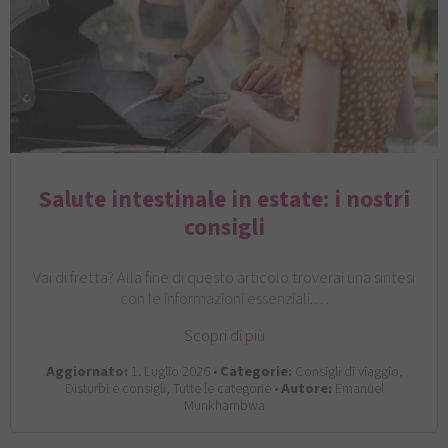
Salute intestinale in estate: i nostri
consigli
Vai di fretta? Alla fine di questo articolo troverai una sintesi
con le informazioni essenziali.…
Scopri di più
Aggiornato:
1. Luglio 2026 •
Categorie:
Consigli di viaggio,
Disturbi e consigli, Tutte le categorie •
Autore:
Emanuel
Munkhambwa