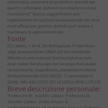
colonscopia, assumere un probiotico speciale per
quattro settimane, aiuterà il suo intestino e il suo
microbioma.” Questo suggerimento può
rappresentare un’opzione rassicurante per chi cerca
modi efficaci per gestire i disturbi post-esame e
mantenere la salute intestinale.
Fonte
[1] Labenz, J. et al. Ein Multispezies-Probiotikum
zeigt einen positiven Effekt auf das intestinale
Mikrobiom und reduziert Darmsymptome nach
einer oralen Darmlavage zur Vorsorge-Koloskopie:
randomisierte, doppelblinde, plazebokontrollierte
Multicenterstudie (COLONIZE). Z Gastroenterol.
60(08): 643–643 (2022) DOI 10.1055/s-0042-1755100
Breve descrizione personale:
Professore Dr. Joachim Labenz: Professore Dr.
Joachim Labenz: studio privato di
gastroenterologia ed epatologia presso la Diakonie