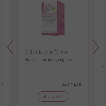
OMNi-BiOTiC®
Aktiv
O
Aktiv
e in forma ogni giorno
Fu
da
50
da € 44,50
al prodotto