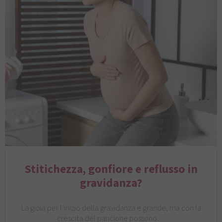
Stitichezza, gonfiore e reflusso in
gravidanza?
La gioia per l’inizio della gravidanza è grande, ma con la
crescita del pancione possono…