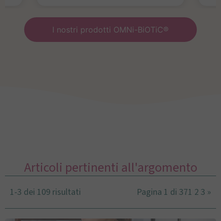
I nostri prodotti OMNi-BiOTiC®
Articoli pertinenti all'argomento
1-3 dei 109 risultati
Pagina 1 di 37
1
2
3
»