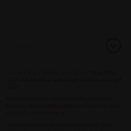
Obsah
Home
»
Blog
»
Novinky ve výzkumu
»
Nevyvážená
střevní flóra vede k opakovaným infekcím močových
cest
Každá čtvrtá žena s infekcí močového měchýře se
krátce po skončení léčby potýká s další infekcí. Vědci
nyní zjistili, proč tomu tak je.
Je nepříjemné, když se náš močový měchýř začne