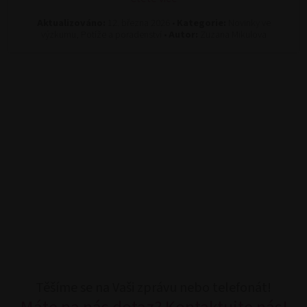
Aktualizováno:
12. března 2026 •
Kategorie:
Novinky ve
výzkumu, Potíže a poradenství •
Autor:
Zuzana Mikulova
Těšíme se na Vaši zprávu nebo telefonát!