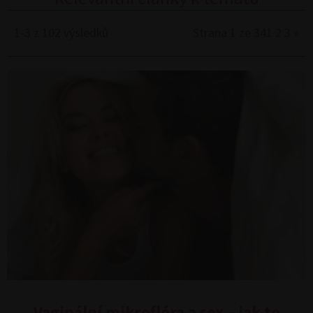
1-3 z 102 výsledků
Strana 1 ze 34
1
2
3
»
Vaginální mikroflóra a sex – jak to