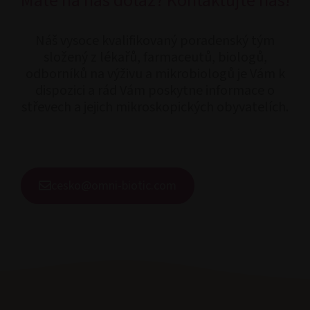
Máte na nás dotaz? Kontaktujte nás!
Náš vysoce kvalifikovaný poradenský tým
složený z lékařů, farmaceutů, biologů,
odborníků na výživu a mikrobiologů je Vám k
dispozici a rád Vám poskytne informace o
střevech a jejich mikroskopických obyvatelích.
cesko@omni-biotic.com