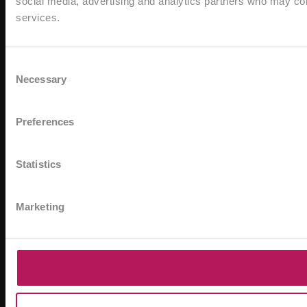
social media, advertising and analytics partners who may comb
services.
Consent
Necessary
Selection
Preferences
Statistics
Marketing
*A
zn