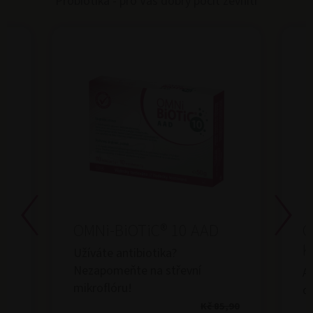
Probiotika - pro Váš dobrý pocit zevnitř
OMNi-BiOTiC® 10 AAD
O
K
Užíváte antibiotika?
Nezapomeňte na střevní
An
mikroflóru!
dě
Kč 85,90