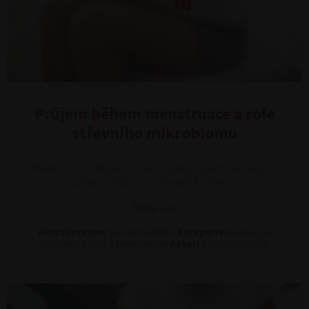
Průjem během menstruace a role
střevního mikrobiomu
Mnoho žen to důvěrně zná. V období kolem periody se
zažívání „zblázní“ a obzvláště průjmy…
Čtěte více
Aktualizováno:
16. dubna 2026 •
Kategorie:
Novinky ve
výzkumu, Potíže a poradenství •
Autor:
Zuzana Mikulova