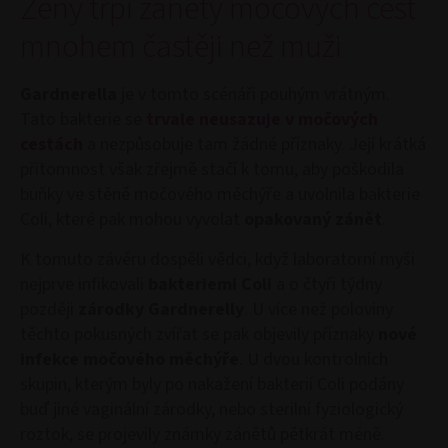
Ženy trpí záněty močových cest
mnohem častěji než muži
Gardnerella
je v tomto scénáři pouhým vrátným.
Tato bakterie se
trvale neusazuje v močových
cestách
a nezpůsobuje tam žádné příznaky. Její krátká
přítomnost však zřejmě stačí k tomu, aby poškodila
buňky ve stěně močového měchýře a uvolnila bakterie
Coli, které pak mohou vyvolat
opakovaný zánět
.
K tomuto závěru dospěli vědci, když laboratorní myši
nejprve infikovali
bakteriemi Coli
a o čtyři týdny
později
zárodky Gardnerelly
. U více než poloviny
těchto pokusných zvířat se pak objevily příznaky
nové
infekce močového měchýře
. U dvou kontrolních
skupin, kterým byly po nakažení bakterií Coli podány
buď jiné vaginální zárodky, nebo sterilní fyziologický
roztok, se projevily známky zánětů pětkrát méně.