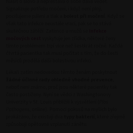
hlásit o slovo a nepřestává o sobě dává vědět.
Signalizuje potřebu močení, i když není plný,
pociťujeme pálení a tlak a
bolest při močení
. Když se
však tato infekce neustále vrací, pak se to stává
skutečnou zátěží. Zatímco u mužů se
infekce
močových cest
vyskytuje jen zřídka, některé ženy
tímto problémem trpí více než šestkrát ročně. Každá
čtvrtá pacientka tak musí počítat s tím, že do šesti
měsíců prodělá další bolestivou infekci.
Lékaři zatím nedovedou těmto ženám poskytnout
žádné účinné rady ohledně vhodné prevence
,
neboť není známo, proč jsou některé pacientky tak
často postiženy. Nyní se vědci z Washingtonovy
Univerzity v St. Louis přiblížili k vysvětlení (
Plos
Pathogens
, online). Pomocí pokusů na myších bylo
prokázáno, že existují dva
typy bakterií
, které zřejmě
způsobují opětovné vzplanutí zánětu.