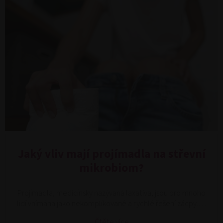
Jaký vliv mají projímadla na střevní
mikrobiom?
Projímadla, medicínsky nazývaná laxativa, jsou pro mnoho
lidí vnímána jako nekomplikované a rychlé řešení zácpy.…
Čtěte více