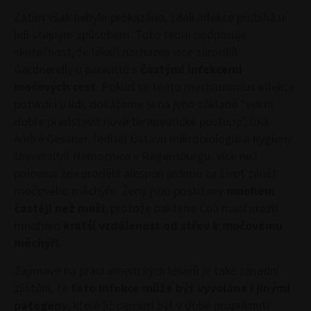
Zatím však nebylo prokázáno, zdali infekce probíhá u
lidí stejným způsobem. Tuto teorii podporuje
skutečnost, že lékaři nacházejí více zárodků
Gardnerelly u pacientů s
častými infekcemi
močových cest
. Pokud se tento mechanismus infekce
potvrdí i u lidí, dokážeme si na jeho základě “velmi
dobře představit nové terapeutické postupy”, říká
André Gessner, ředitel Ústavu mikrobiologie a hygieny
Univerzitní Nemocnice v Regensburgu. Více než
polovina žen prodělá alespoň jednou za život zánět
močového měchýře. Ženy jsou postiženy
mnohem
častěji než muži
, protože bakterie Coli musí urazit
mnohem
kratší vzdálenost od střev k močovému
měchýři.
Zajímavé na práci amerických lékařů je také zásadní
zjištění, že
tato infekce může být vyvolána i jinými
patogeny
, které již nemusí být v době propuknutí