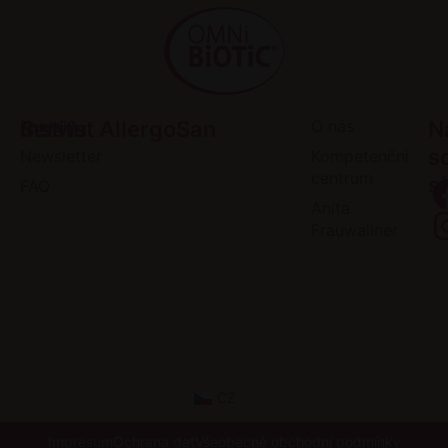
Servis
Kontakt
Institut AllergoSan
O nás
N
s
Newsletter
Kompetenční
centrum
sí
FAQ
Anita
Frauwallner
CZ
Impresum
Ochrana dat
Všeobecné obchodní podmínky