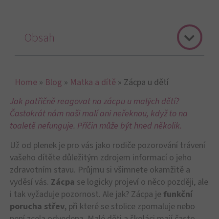
Obsah
Home
»
Blog
»
Matka a dítě
»
Zácpa u dětí
Jak patřičně reagovat na zácpu u malých dětí?
Častokrát nám naši malí ani neřeknou, když to na
toaletě nefunguje. Příčin může být hned několik.
Už od plenek je pro vás jako rodiče pozorování trávení
vašeho dítěte důležitým zdrojem informací o jeho
zdravotním stavu. Průjmu si všimnete okamžitě a
vyděsí vás.
Zácpa
se logicky projeví o něco později, ale
i tak vyžaduje pozornost. Ale jak? Zácpa je
funkční
porucha střev
, při které se stolice zpomaluje nebo
není zcela odvedena. Malé děti a školáci mají často