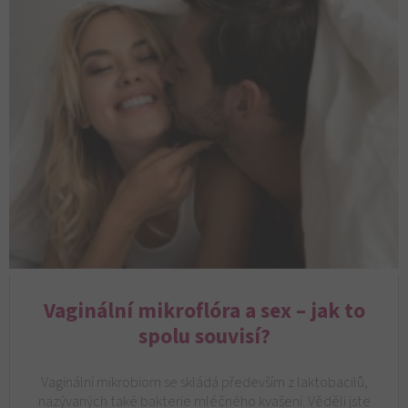
Vaginální mikroflóra a sex – jak to
spolu souvisí?
Vaginální mikrobiom se skládá především z laktobacilů,
nazývaných také bakterie mléčného kvašení. Věděli jste