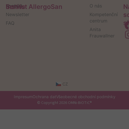
Servis
Kontakt
Institut AllergoSan
O nás
N
s
Newsletter
Kompetenční
centrum
sí
FAQ
Anita
Frauwallner
CZ
Impresum
Ochrana dat
Všeobecné obchodní podmínky
© Copyright 2026 OMNi-BiOTiC®