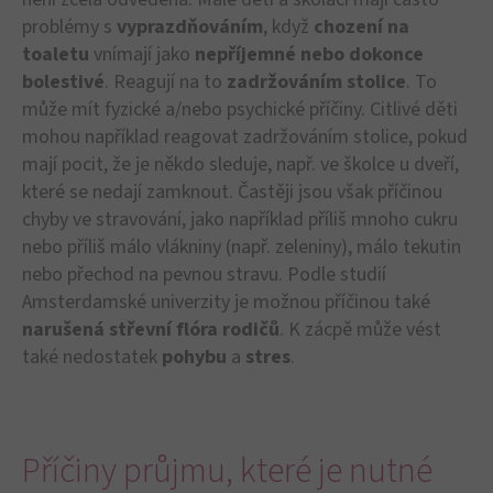
problémy s
vyprazdňováním
, když
chození na
toaletu
vnímají jako
nepříjemné nebo dokonce
bolestivé
. Reagují na to
zadržováním stolice
. To
může mít fyzické a/nebo psychické příčiny. Citlivé děti
mohou například reagovat zadržováním stolice, pokud
mají pocit, že je někdo sleduje, např. ve školce u dveří,
které se nedají zamknout. Častěji jsou však příčinou
chyby ve stravování, jako například příliš mnoho cukru
nebo příliš málo vlákniny (např. zeleniny), málo tekutin
nebo přechod na pevnou stravu. Podle studií
Amsterdamské univerzity je možnou příčinou také
narušená střevní flóra rodičů
. K zácpě může vést
také nedostatek
pohybu
a
stres
.
Příčiny průjmu, které je nutné