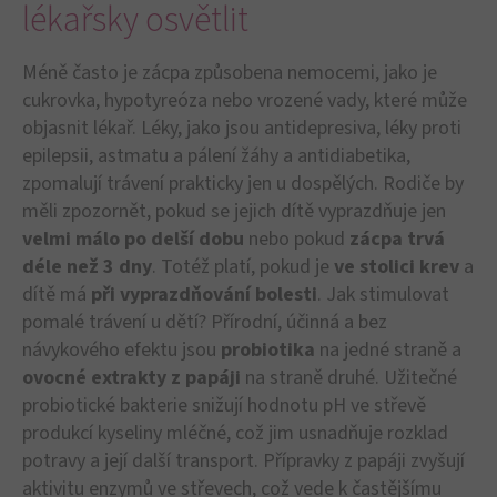
lékařsky osvětlit
Méně často je zácpa způsobena nemocemi, jako je
cukrovka, hypotyreóza nebo vrozené vady, které může
objasnit lékař. Léky, jako jsou antidepresiva, léky proti
epilepsii, astmatu a pálení žáhy a antidiabetika,
zpomalují trávení prakticky jen u dospělých. Rodiče by
měli zpozornět, pokud se jejich dítě vyprazdňuje jen
velmi málo po delší dobu
nebo pokud
zácpa trvá
déle než 3 dny
. Totéž platí, pokud je
ve stolici krev
a
dítě má
při vyprazdňování bolesti
. Jak stimulovat
pomalé trávení u dětí? Přírodní, účinná a bez
návykového efektu jsou
probiotika
na jedné straně a
ovocné extrakty z papáji
na straně druhé. Užitečné
probiotické bakterie snižují hodnotu pH ve střevě
produkcí kyseliny mléčné, což jim usnadňuje rozklad
potravy a její další transport. Přípravky z papáji zvyšují
aktivitu enzymů ve střevech, což vede k častějšímu