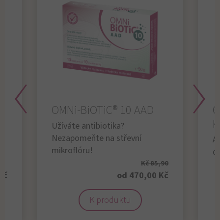
OMNi-BiOTiC® 10 AAD
O
K
Užíváte antibiotika?
Nezapomeňte na střevní
An
mikroflóru!
dě
Kč 85,90
Kč
od 470,00 Kč
K produktu