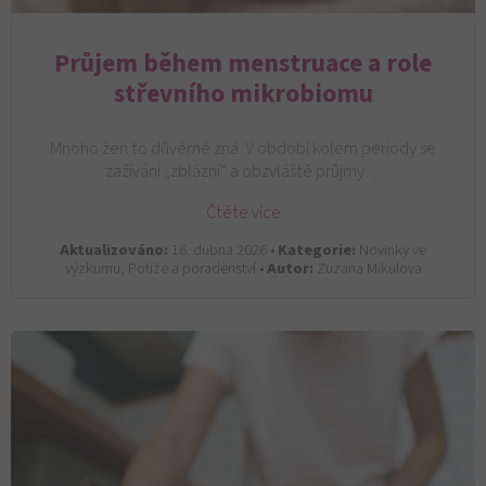
Průjem během menstruace a role
střevního mikrobiomu
Mnoho žen to důvěrně zná. V období kolem periody se
zažívání „zblázní“ a obzvláště průjmy…
Čtěte více
Aktualizováno:
16. dubna 2026 •
Kategorie:
Novinky ve
výzkumu, Potíže a poradenství •
Autor:
Zuzana Mikulova