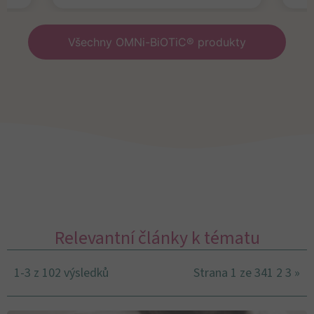
Všechny OMNi-BiOTiC® produkty
Relevantní články k tématu
1-3 z 102 výsledků
Strana 1 ze 34
1
2
3
»