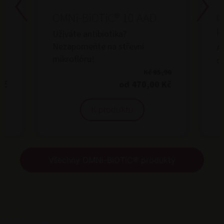
OMNi-BiOTiC® 10 AAD
O
K
Užíváte antibiotika?
Nezapomeňte na střevní
An
mikroflóru!
dě
Kč 85,90
Kč
od 470,00 Kč
K produktu
Všechny OMNi-BiOTiC® produkty