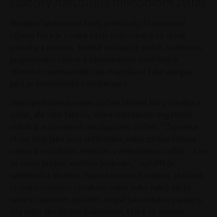
Faktory narušující mikrobiom zvířat
Moderní laboratorní testy prokázaly, že narušená
střevní flóra je z velké části zodpovědná za různé
poruchy a nemoci. Kromě zažívacích potíží, syndromu
propustného střeva a (chronických) zánětlivých
střevních onemocnění zde mají původ také alergie,
jako je dermatitida a intolerance.
Velmi podobné je nejen složení střevní flóry člověka a
zvířat, ale také faktory, které mikrobiom negativně
ovlivňují a významně narušují jeho složení. “Zejména
stres, léky, jako jsou antibiotika, nebo změna krmiva
vedou k rozsáhlým změnám v mikrobiomu zvířat – a to
se často projeví akutním průjmem,” vysvětluje
veterinářka Machac. Špatné krmení (studená, zkažená
strava s vysokým obsahem cukru nebo tuku) často
vede k zažívacím potížím, stejně jako infekce parazity,
viry nebo škodlivými bakteriemi, které se snadno