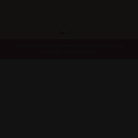
CZ
Impresum
Ochrana dat
Všeobecné obchodní podmínky
© Copyright 2026 OMNi-BiOTiC®