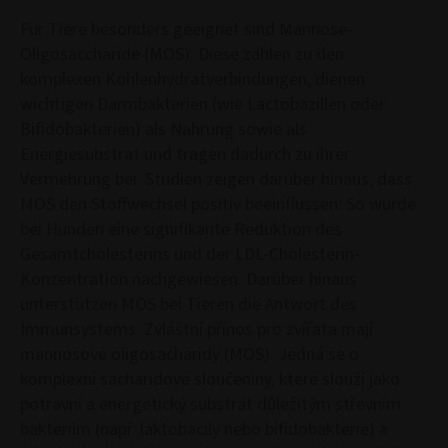
Für Tiere besonders geeignet sind Mannose-
Oligosaccharide (MOS): Diese zählen zu den
komplexen Kohlenhydratverbindungen, dienen
wichtigen Darmbakterien (wie Lactobazillen oder
Bifidobakterien) als Nahrung sowie als
Energiesubstrat und tragen dadurch zu ihrer
Vermehrung bei. Studien zeigen darüber hinaus, dass
MOS den Stoffwechsel positiv beeinflussen: So wurde
bei Hunden eine signifikante Reduktion des
Gesamtcholesterins und der LDL-Cholesterin-
Konzentration nachgewiesen. Darüber hinaus
unterstützen MOS bei Tieren die Antwort des
Immunsystems. Zvláštní přínos pro zvířata mají
mannosové oligosacharidy (MOS). Jedná se o
komplexní sacharidové sloučeniny, které slouží jako
potravní a energetický substrát důležitým střevním
bakteriím (např. laktobacily nebo bifidobakterie) a