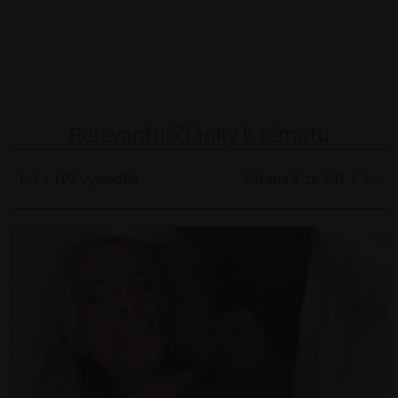
Relevantní články k tématu
1-3 z 102 výsledků
Strana 1 ze 34
1
2
3
»