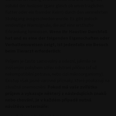
sobald der Auslöser (ganz gleich ob unverträgliches
Futter oder ein fremder Keim) durch den vermehrten
Stuhlgang ausgeschieden wurde. Es gibt jedoch
eindeutige Warnsignale, die auf eine ersthafte
Erkrankung hinweisen
. Wenn Ihr Haustier Durchfall
hat und es eine der folgenden Eigenschaften oder
Verhaltensweisen zeigt, ist jedenfalls ein Besuch
beim Tierarzt erforderlich:
Průjem je často samovolný a odezní, jakmile se
zvýšeným pohybem střev odstraní příčina (ať už
nekompatibilní potrava, nebo cizí mikroorganismy).
Existují však jasné varovné příznaky, které poukazují na
závažná onemocnění.
Pokud má vaše zvířátko
průjem a vykazuje některý z následujících znaků
nebo chování, je v každém případě nutná
návštěva veterináře: