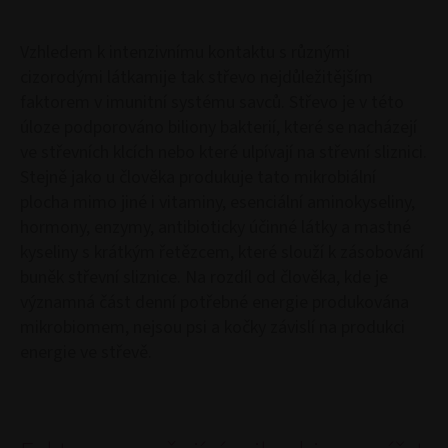
Vzhledem k intenzivnímu kontaktu s různými
cizorodými látkamije tak střevo nejdůležitějším
faktorem v imunitní systému savců. Střevo je v této
úloze podporováno biliony bakterií, které se nacházejí
ve střevních klcích nebo které ulpívají na střevní sliznici.
Stejně jako u člověka produkuje tato mikrobiální
plocha mimo jiné i vitaminy, esenciální aminokyseliny,
hormony, enzymy, antibioticky účinné látky a mastné
kyseliny s krátkým řetězcem, které slouží k zásobování
buněk střevní sliznice. Na rozdíl od člověka, kde je
významná část denní potřebné energie produkována
mikrobiomem, nejsou psi a kočky závislí na produkci
energie ve střevě.