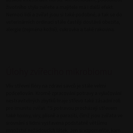
životního stylu zvířete a majitele má i další efekt.
Nemoci lidí a zvířat jsou si také podobné, a tak se do
veterinárních ordinací stále častěji dostává obezita,
alergie (zejména kožní), cukrovka a také rakovina.
Úlohy zvířecího mikrobiomu
Vliv střevní flóry na zdraví savců je stále velmi
podceňován. Kromě zpracování potravy a vylučování
nestravitelných zbytků hraje střevo také zásadní roli
pro imunitu zvířat. “S potravou procházejí střevem
také toxiny, viry, plísně a paraziti, čímž jsou zvířata ve
srovnání s lidmi vystavena podstatně většímu
množství nežádoucích látek. Jen si vzpomeňte, kam