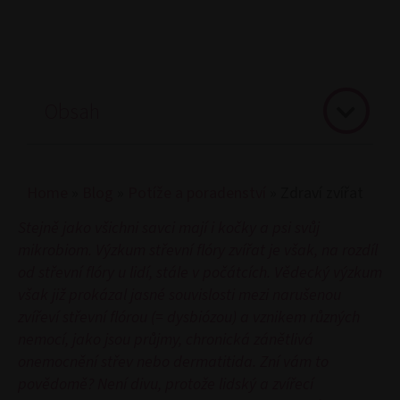
Obsah
Home
»
Blog
»
Potíže a poradenství
»
Zdraví zvířat
Stejně jako všichni savci mají i kočky a psi svůj
mikrobiom. Výzkum střevní flóry zvířat je však, na rozdíl
od střevní flóry u lidí, stále v počátcích. Vědecký výzkum
však již prokázal jasné souvislosti mezi narušenou
zvířeví střevní flórou (= dysbiózou) a vznikem různých
nemocí, jako jsou průjmy, chronická zánětlivá
onemocnění střev nebo dermatitida. Zní vám to
povědomě? Není divu, protože lidský a zvířecí