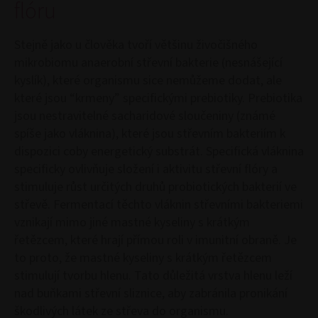
flóru
Stejně jako u člověka tvoří většinu živočišného
mikrobiomu anaerobní střevní bakterie (nesnášející
kyslík), které organismu sice nemůžeme dodat, ale
které jsou “krmeny” specifickými prebiotiky. Prebiotika
jsou nestravitelné sacharidové sloučeniny (známé
spíše jako vláknina), které jsou střevním bakteriím k
dispozici coby energetický substrát. Specifická vláknina
specificky ovlivňuje složení i aktivitu střevní flóry a
stimuluje růst určitých druhů probiotických bakterií ve
střevě. Fermentací těchto vláknin střevními bakteriemi
vznikají mimo jiné mastné kyseliny s krátkým
řetězcem, které hrají přímou roli v imunitní obraně. Je
to proto, že mastné kyseliny s krátkým řetězcem
stimulují tvorbu hlenu. Tato důležitá vrstva hlenu leží
nad buňkami střevní sliznice, aby zabránila pronikání
škodlivých látek ze střeva do organismu.