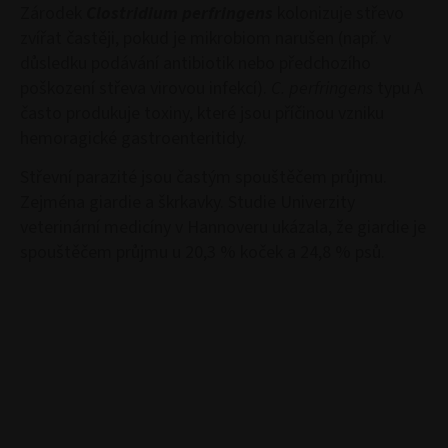
Zárodek
Clostridium perfringens
kolonizuje střevo
zvířat častěji, pokud je mikrobiom narušen (např. v
důsledku podávání antibiotik nebo předchozího
poškození střeva virovou infekcí).
C. perfringens
typu A
často produkuje toxiny, které jsou příčinou vzniku
hemoragické gastroenteritidy.
Střevní parazité jsou častým spouštěčem průjmu.
Zejména giardie a škrkavky. Studie Univerzity
veterinární medicíny v Hannoveru ukázala, že giardie je
spouštěčem průjmu u 20,3 % koček a 24,8 % psů.