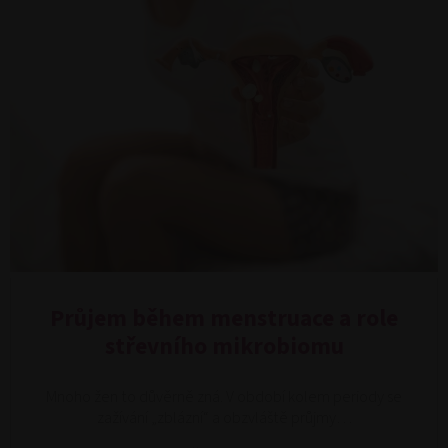
Průjem během menstruace a role
střevního mikrobiomu
Mnoho žen to důvěrně zná. V období kolem periody se
zažívání „zblázní“ a obzvláště průjmy…