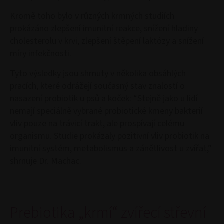
Kromě toho bylo v různých krmných studiích
prokázáno zlepšení imunitní reakce, snížení hladiny
cholesterolu v krvi, zlepšení štěpení laktózy a snížení
míry infekčnosti.
Tyto výsledky jsou shrnuty v několika obsáhlých
pracích, které odrážejí současný stav znalostí o
nasazení probiotik u psů a koček: “Stejně jako u lidí
nemají speciálně vybrané probiotické kmeny bakterií
vliv pouze na trávicí trakt, ale prospívají celému
organismu. Studie prokázaly pozitivní vliv probiotik na
imunitní systém, metabolismus a zánětlivost u zvířat,”
shrnuje Dr. Machac.
Prebiotika „krmí“ zvířecí střevní