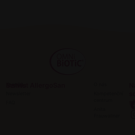
Servis
Kontakt
Institut AllergoSan
O nás
N
s
Newsletter
Kompetenční
centrum
sí
FAQ
Anita
Frauwallner