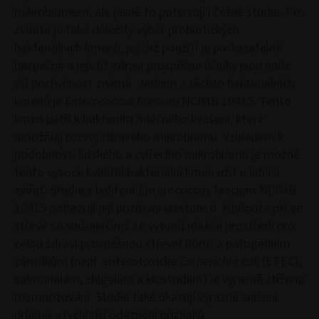
mikrobiomem, ale jasně to potvrzují i četné studie. Pro
zvířata je také důležitý výběr probiotických
bakteriálních kmenů, jejichž použití je prokazatelně
bezpečné a jejichž zdraví prospěšné účinky jsou nade
vší pochybnost známé. Jedním z těchto bakteriálních
kmenů je
Enterococcus faecium
NCIMB 10415. Tento
kmen patří k bakteriím mléčného kvašení, které
umožňují rozvoj zdravého mikrobiomu. Vzhledem k
podobnosti lidského a zvířecího mikrobiomu je možné
tento vysoce kvalitní bakteriální kmen užít u lidí i u
zvířat. Studie s bakterií Enterococcus faecium NCIMB
10415 potvrzují její pozitivní vlastnosti. Hodnota pH ve
střevě se snižuje(čímž se vytvoří ideální prostředí pro
celou zdraví prospěšnou střevní flóru) a patogenním
zárodkům (např. enterotoxické
Escherichia coli
(ETEC),
salmonelám, shigelám a klostridiím) je výrazně ztíženo
rozmnožování. Studie také ukazují výrazné snížení
průjmu a rychlejší odeznění příznaků.