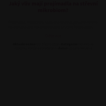
Jaký vliv mají projímadla na střevní
mikrobiom?
Projímadla, medicínsky nazývaná laxativa, jsou pro mnoho
lidí vnímána jako nekomplikované a rychlé řešení zácpy.…
Čtěte více
Aktualizováno:
12. března 2026 •
Kategorie:
Novinky ve
výzkumu, Potíže a poradenství •
Autor:
Zuzana Mikulova