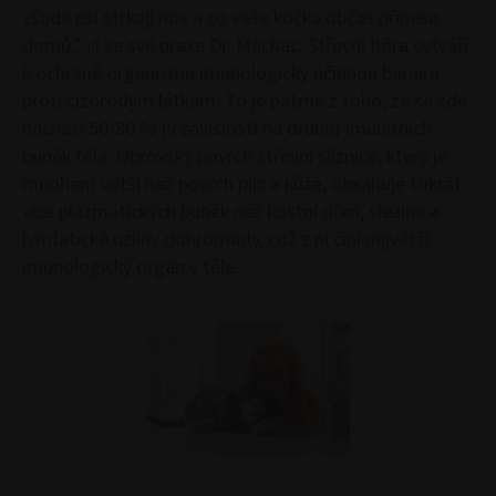
všude psi strkají nos a co vaše kočka občas přinese
domů,” ví ze své praxe Dr. Machac. Střevní flóra vytváří
k ochraně organismu imunologicky účinnou bariéru
proti cizorodým látkám. To je patrné z toho, že se zde
nachází 50-80 % (v závislosti na druhu) imunitních
buněk těla. Obrovský povrch střevní sliznice, který je
mnohem větší než povrch plic a kůže, obsahuje třikrát
více plazmatických buněk než kostní dřeň, slezina a
lymfatické uzliny dohromady, což z ní činí největší
imunologický orgán v těle.