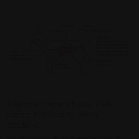
Průjem u domácích mazlíčků –
většinou neškodný, někdy
zarážející
Durchfall ist häufig selbstlimitierend und klingt ab,