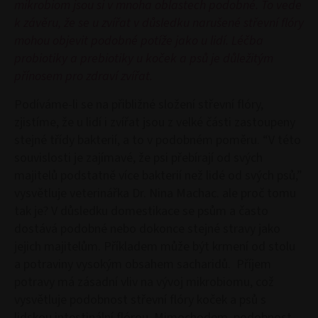
mikrobiom jsou si v mnoha oblastech podobné. To vede
k závěru, že se u zvířat v důsledku narušené střevní flóry
mohou objevit podobné potíže jako u lidí. Léčba
probiotiky a prebiotiky u koček a psů je důležitým
přínosem pro zdraví zvířat.
Podíváme-li se na přibližné složení střevní flóry,
zjistíme, že u lidí i zvířat jsou z velké části zastoupeny
stejné třídy bakterií, a to v podobném poměru. “V této
souvislosti je zajímavé, že psi přebírají od svých
majitelů podstatně více bakterií než lidé od svých psů,”
vysvětluje veterinářka Dr. Nina Machac. ale proč tomu
tak je? V důsledku domestikace se psům a často
dostává podobné nebo dokonce stejné stravy jako
jejich majitelům. Příkladem může být krmení od stolu
a potraviny vysokým obsahem sacharidů. Příjem
potravy má zásadní vliv na vývoj mikrobiomu, což
vysvětluje podobnost střevní flóry koček a psů s
lidskou intestinální flórou. Mimochodem, podobnost