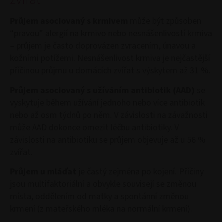
Průjem asociovaný s krmivem
může být způsoben
“pravou” alergií na krmivo nebo nesnášenlivostí krmiva
– průjem je často doprovázen zvracením, únavou a
kožními potížemi. Nesnášenlivost krmiva je nejčastější
příčinou průjmu u domácích zvířat s výskytem až 31 %.
Průjem asociovaný s užíváním antibiotik (AAD)
se
vyskytuje během užívání jednoho nebo více antibiotik
nebo až osm týdnů po něm. V závislosti na závažnosti
může AAD dokonce omezit léčbu antibiotiky. V
závislosti na antibiotiku se průjem objevuje až u 56 %
zvířat.
Průjem u mláďat
je častý zejména po kojení. Příčiny
jsou multifaktoriální a obvykle souvisejí se změnou
místa, oddělením od matky a spontánní změnou
krmení (z mateřského mléka na normální krmení).