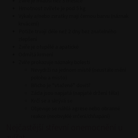
Zvíře je mladší než 3 měsíce
Hmotnost zvířete je pod 5 kg
Výkaly a/nebo zvratky mají černou barvu (náznak
krvácení)
Potíže trvají déle než 2 dny bez znatelného
zlepšení
Zvíře je otupělé a apatické
Odmítá krmení
Zvíře prokazuje náznaky bolesti
Nevydrží na jednom místě (neustále mění
polohu a místo)
Břicho je “vtažené” dovitř
Záda jsou napjatá (napjaté držení těla)
Krčí se a skrývá se
Objevuje se náhlá agrese nebo obranné
reakce (neobvyklé vrčení/chňapání)
Nejčastější střevní onemocnění u
zvířat