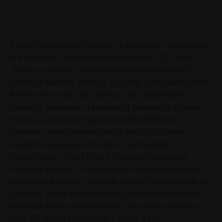
Dalším bakteriálním kmenem s obrovským významem
pro zvířata je
Lactobacillus acidophilus
CECT 4529.
Jedná se o jednu z nejdůležitějších komenzálních
střevních bakterií, které se vyskytují v přirozené střevní
flóře koček a psů. Její odolnost vůči žaludečním a
žlučovým kyselinám a schopnost přilnout ke střevní
sliznici a produkovat antimikrobiální látky jsou
základem jejího přínosu pro zdraví zvířat. Studie
rovněž prokázaly její schopnost vyrovnávat
dysbiotickou střevní flóru a likvidovat patogenní
mikroorganismy. To se projevuje zejména zlepšením
konzistence stolice v důsledku snížení obsahu vody ve
výkalech. Proto se doporučuje užití tohoto kmenu při
průjmech (také preventivně ve stresových situacích
nebo při terapii antibiotiky) u koček a psů.