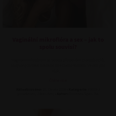
Vaginální mikroflóra a sex – jak to
spolu souvisí?
Vaginální mikrobiom se skládá především z laktobacilů,
nazývaných také bakterie mléčného kvašení. Věděli jste
však,…
Čtěte více
Aktualizováno:
22. června 2026 •
Kategorie:
Potíže a
poradenství, Zdraví ženy •
Autor:
Florentina Sgarz, BA