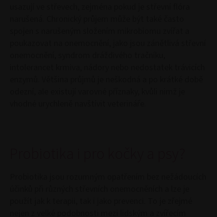
usazují ve střevech, zejména pokud je střevní flóra
narušená. Chronický průjem může být také často
spojen s narušeným složením mikrobiomu zvířat a
poukazovat na onemocnění, jako jsou zánětlivá střevní
onemocnění, syndrom dráždivého tračníku,
intolerancet krmiva, nádory nebo nedostatek trávicích
enzymů. Většina průjmů je neškodná a po krátké době
odezní, ale existují varovné příznaky, kvůli nimž je
vhodné urychleně navštívit veterináře.
Probiotika i pro kočky a psy?
Probiotika jsou rozumným opatřením bez nežádoucích
účinků při různých střevních onemocněních a lze je
použít jak k terapii, tak i jako prevenci. To je zřejmé
nejen z velké podobnosti mezi lidským a zvířecím