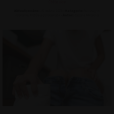
Čtěte více
Aktualizováno:
16. dubna 2026 •
Kategorie:
Novinky ve
výzkumu, Potíže a poradenství •
Autor:
Zuzana Mikulova