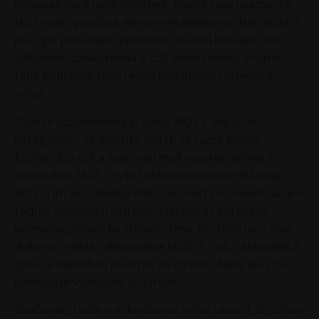
přispívají tak k jejich množení. Studie také ukazují, že
MOS mají i pozitivní vliv na metabolismus. Například u
psů bylo prokázáno významné snížení koncentrace
celkového cholesterolu a LDL cholesterolu. Kromě
toho podporují MOS reakci imunitního systému u
zvířat.
Zvláště pozoruhodná je úloha MOS v boji proti
patogenům. Je důležité vědět, že různé kmeny
Escherichia coli a salmonel mají vysokou afinitu k
molekulám MOS – tyto bakterie prakticky přitahují
MOS. Tím se zablokují dokovací místa na membránách
těchto škodlivých vetřelců, kterými by patogeny
normálně přilnuly ke střevní stěně. Protože jsou však
dokovací místa zablokována MOS, E. coli, salmonela a
spol. se nemohou přichytit na střevní stěnu, ale jsou
jednoduše vyloučeny ze střeva.
Současné studie o mikrobiomu zvířat ukazují, že střevo