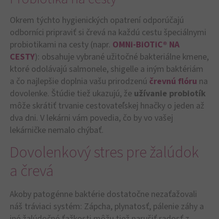
Okrem týchto hygienických opatrení odporúčajú
odborníci pripraviť si črevá na každú cestu špeciálnymi
probiotikami na cesty (napr.
OMNi-BiOTiC® NA
CESTY
): obsahuje vybrané užitočné bakteriálne kmene,
ktoré odolávajú salmonele, shigelle a iným baktériám
a čo najlepšie doplnia vašu prirodzenú
črevnú flóru
na
dovolenke. Štúdie tiež ukazujú, že
užívanie probiotík
môže skrátiť trvanie cestovateľskej hnačky o jeden až
dva dni. V lekárni vám povedia, čo by vo vašej
lekárničke nemalo chýbať.
Dovolenkový stres pre žalúdok
a črevá
Akoby patogénne baktérie dostatočne nezaťažovali
náš tráviaci systém: Zápcha, plynatosť, pálenie záhy a
iné žalúdočné ťažkosti môžu tiež narušiť radosť z