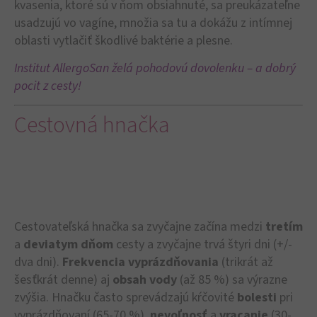
kvasenia, ktoré sú v ňom obsiahnuté, sa preukázateľne
usadzujú vo vagíne, množia sa tu a dokážu z intímnej
oblasti vytlačiť škodlivé baktérie a plesne.
Institut AllergoSan želá pohodovú dovolenku – a dobrý
pocit z cesty!
Cestovná hnačka
Cestovateľská hnačka sa zvyčajne začína medzi
tretím
a
deviatym
dňom
cesty a zvyčajne trvá štyri dni (+/-
dva dni).
Frekvencia vyprázdňovania
(trikrát až
šesťkrát denne) aj
obsah
vody
(až 85 %) sa výrazne
zvýšia. Hnačku často sprevádzajú kŕčovité
bolesti
pri
vyprázdňovaní (65-70 %),
nevoľnosť
a
vracanie
(30-