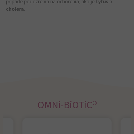
prípade podozrenia na ochorenia, ako je
týfus
a
cholera
.
OMNi-BiOTiC®