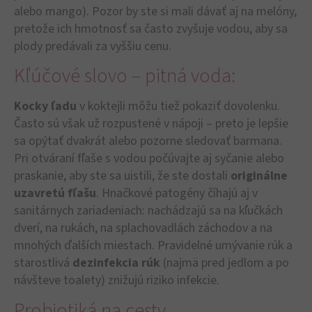
alebo mango). Pozor by ste si mali dávať aj na melóny,
pretože ich hmotnosť sa často zvyšuje vodou, aby sa
plody predávali za vyššiu cenu.
Kľúčové slovo – pitná voda:
Kocky ľadu
v koktejli môžu tiež pokaziť dovolenku.
Často sú však už rozpustené v nápoji – preto je lepšie
sa opýtať dvakrát alebo pozorne sledovať barmana.
Pri otváraní fľaše s vodou počúvajte aj syčanie alebo
praskanie, aby ste sa uistili, že ste dostali
originálne
uzavretú fľašu
. Hnačkové patogény číhajú aj v
sanitárnych zariadeniach: nachádzajú sa na kľučkách
dverí, na rukách, na splachovadlách záchodov a na
mnohých ďalších miestach. Pravidelné umývanie rúk a
starostlivá
dezinfekcia rúk
(najmä pred jedlom a po
návšteve toalety) znižujú riziko infekcie.
Probiotiká na cesty