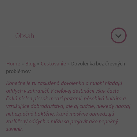
Obsah
Home
»
Blog
»
Cestovanie
»
Dovolenka bez črevných
problémov
Konečne je tu zaslúžená dovolenka a mnohí hľadajú
oddych v zahraničí. V cieľovej destinácii však často
čaká nielen piesok medzi prstami, pôsobivá kultúra a
vzrušujúce dobrodružstvá, ale aj cudzie, niekedy naozaj
nebezpečné baktérie, ktoré masívne obmedzujú
zaslúžený oddych a môžu sa prejaviť ako nepekný
suvenír.