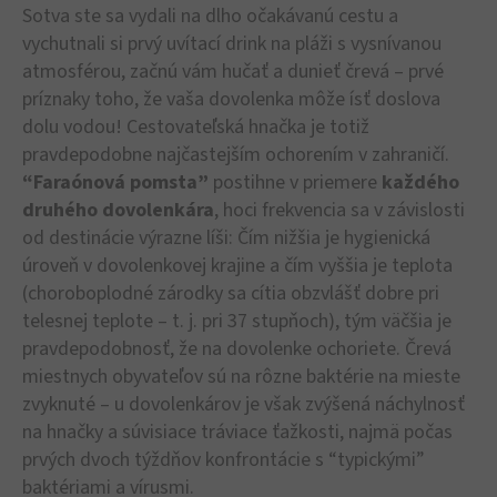
Sotva ste sa vydali na dlho očakávanú cestu a
vychutnali si prvý uvítací drink na pláži s vysnívanou
atmosférou, začnú vám hučať a dunieť črevá – prvé
príznaky toho, že vaša dovolenka môže ísť doslova
dolu vodou! Cestovateľská hnačka je totiž
pravdepodobne najčastejším ochorením v zahraničí.
“Faraónová pomsta”
postihne v priemere
každého
druhého dovolenkára
, hoci frekvencia sa v závislosti
od destinácie výrazne líši: Čím nižšia je hygienická
úroveň v dovolenkovej krajine a čím vyššia je teplota
(choroboplodné zárodky sa cítia obzvlášť dobre pri
telesnej teplote – t. j. pri 37 stupňoch), tým väčšia je
pravdepodobnosť, že na dovolenke ochoriete. Črevá
miestnych obyvateľov sú na rôzne baktérie na mieste
zvyknuté – u dovolenkárov je však zvýšená náchylnosť
na hnačky a súvisiace tráviace ťažkosti, najmä počas
prvých dvoch týždňov konfrontácie s “typickými”
baktériami a vírusmi.