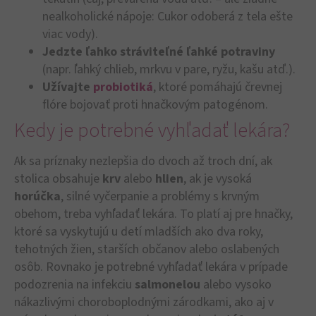
nealkoholické nápoje: Cukor odoberá z tela ešte
viac vody).
Jedzte ľahko stráviteľné ľahké potraviny
(napr. ľahký chlieb, mrkvu v pare, ryžu, kašu atď.).
Užívajte
probiotiká
, ktoré pomáhajú črevnej
flóre bojovať proti hnačkovým patogénom.
Kedy je potrebné vyhľadať lekára?
Ak sa príznaky nezlepšia do dvoch až troch dní, ak
stolica obsahuje
krv
alebo
hlien
, ak je vysoká
horúčka
, silné vyčerpanie a problémy s krvným
obehom, treba vyhľadať lekára. To platí aj pre hnačky,
ktoré sa vyskytujú u detí mladších ako dva roky,
tehotných žien, starších občanov alebo oslabených
osôb. Rovnako je potrebné vyhľadať lekára v prípade
podozrenia na infekciu
salmonelou
alebo vysoko
nákazlivými choroboplodnými zárodkami, ako aj v