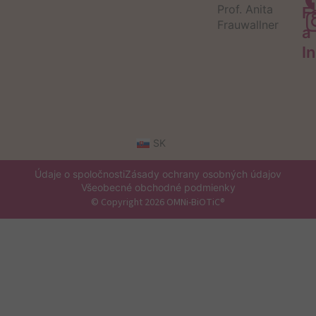
Prof. Anita
F
Frauwallner
a
I
SK
Údaje o spoločnosti
Zásady ochrany osobných údajov
Všeobecné obchodné podmienky
© Copyright 2026 OMNi-BiOTiC®