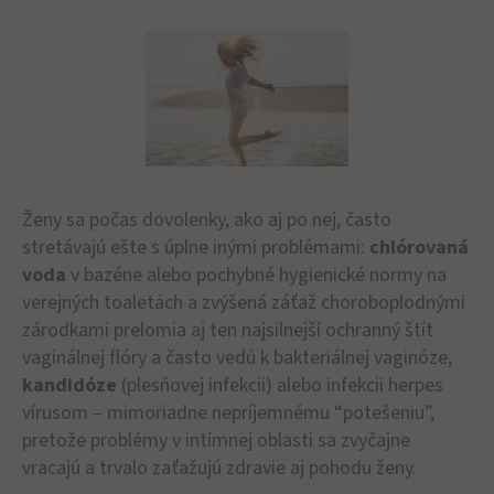
Ženy sa počas dovolenky, ako aj po nej, často
stretávajú ešte s úplne inými problémami:
chlórovaná
voda
v bazéne alebo pochybné hygienické normy na
verejných toaletách a zvýšená záťaž choroboplodnými
zárodkami prelomia aj ten najsilnejší ochranný štít
vaginálnej flóry a často vedú k bakteriálnej vaginóze,
kandidóze
(plesňovej infekcii) alebo infekcii herpes
vírusom – mimoriadne nepríjemnému “potešeniu”,
pretože problémy v intímnej oblasti sa zvyčajne
vracajú a trvalo zaťažujú zdravie aj pohodu ženy.