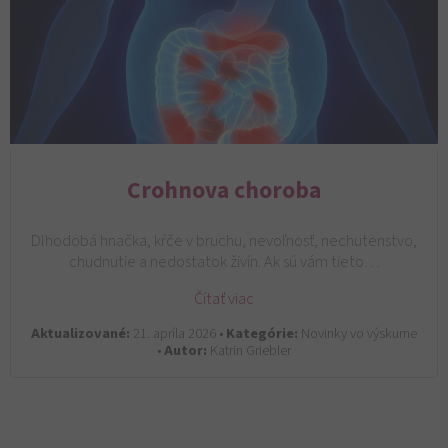
Crohnova choroba
Dlhodobá hnačka, kŕče v bruchu, nevoľnosť, nechutenstvo,
chudnutie a nedostatok živín. Ak sú vám tieto…
Čítať viac
Aktualizované:
21. apríla 2026 •
Kategórie:
Novinky vo výskume
•
Autor:
Katrin Griebler