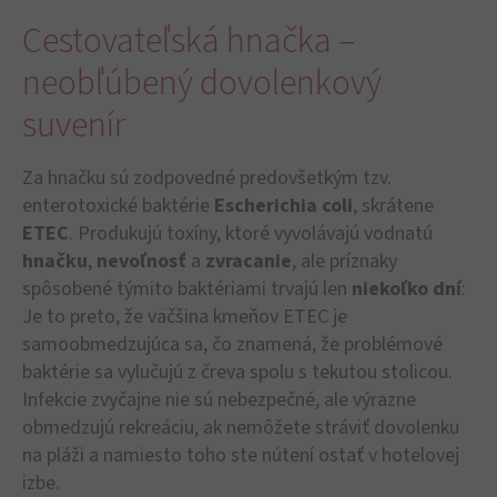
Cestovateľská hnačka –
neobľúbený dovolenkový
suvenír
Za hnačku sú zodpovedné predovšetkým tzv.
enterotoxické baktérie
Escherichia coli
, skrátene
ETEC
. Produkujú toxíny, ktoré vyvolávajú vodnatú
hnačku
,
nevoľnosť
a
zvracanie
, ale príznaky
spôsobené týmito baktériami trvajú len
niekoľko dní
:
Je to preto, že väčšina kmeňov ETEC je
samoobmedzujúca sa, čo znamená, že problémové
baktérie sa vylučujú z čreva spolu s tekutou stolicou.
Infekcie zvyčajne nie sú nebezpečné, ale výrazne
obmedzujú rekreáciu, ak nemôžete stráviť dovolenku
na pláži a namiesto toho ste nútení ostať v hotelovej
izbe.