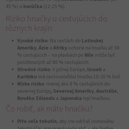
45 %) a
horúčka
(12-25 %).
Riziko hnačky u cestujúcich do
rôznych krajín
Vysoké riziko
: Na cestách do
Latinskej
Ameriky
,
Ázie
a
Afriky
ochorie na hnačku až 50
% cestujúcich – na plavbách po
Níle
môže byť
postihnutých až 80 % cestujúcich.
Stredné riziko
: V južnej Európe,
Izraeli
a
Karibiku
má cestovateľskú hnačku 10-20 % ľudí.
Nízke riziko
: menej ako 8 % cestujúcich do
severnej Európy,
Severnej
Ameriky
,
Austrálie
,
Nového Zélandu
a
Japonska
trpí hnačkou.
Čo robiť, ak máte hnačku?
Pite veľa tekutín
, aby ste udržali rovnováhu
tekutín (čaj, prevarená voda atď. – ale žiadne