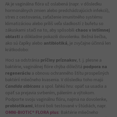
Ak je vaginálna flóra už oslabená (napr. v dôsledku
hormonálnych zmien alebo predchádzajúcich infekcií),
stres z cestovania, zaťaženie imunitného systému
klimatizáciou alebo príliš veľa sladkostí z bufetu so
zákuskami stačí na to, aby spôsobili
chaos v intímnej
oblasti
a dôkladne pokazili dovolenku. Bežná liečba,
ako sú čapíky alebo
antibiotiká
, je zvyčajne účinná len
krátkodobo:
Hoci sa odstránia
príčiny príznakov
, t. j. plesne a
baktérie, vaginálnej flóre chýba dôležitá
podpora
na
regeneráciu
a obnovu ochranného štítu prospešných
baktérií mliečneho kvasenia. V dôsledku toho majú
Candida albicans
a spol. ľahkú hru: opäť sa usadia a
opäť sa prejavia svrbením, pálením a výtokom.
Podporte svoju vaginálnu flóru, najmä na dovolenke,
probiotikami
, ktoré boli testované v štúdiách, napr.
OMNi-BiOTiC® FLORA plus
: Baktérie mliečneho