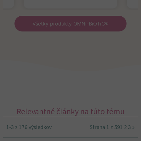
Všetky produkty OMNi-BiOTiC®
Relevantné články na túto tému
1-3 z 176 výsledkov
Strana 1 z 59
1
2
3
»