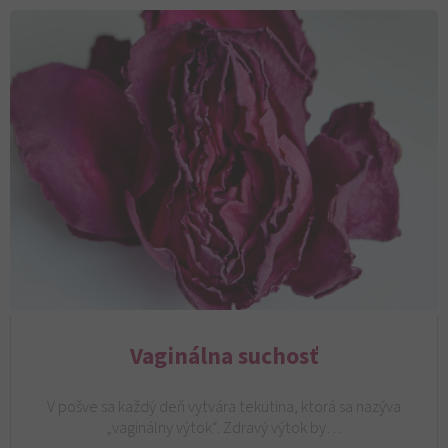
Vaginálna suchosť
V pošve sa každý deň vytvára tekutina, ktorá sa nazýva
„vaginálny výtok“. Zdravý výtok by…