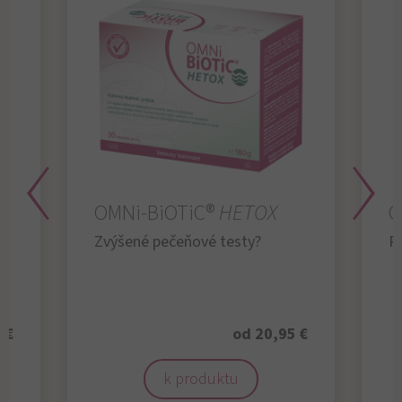
OMNi-BiOTiC®
HETOX
O
Zvýšené pečeňové testy?
R
 €
od 20,95 €
k produktu