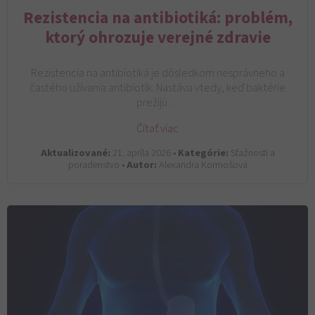
Rezistencia na antibiotiká: problém,
ktorý ohrozuje verejné zdravie
Rezistencia na antibiotiká je dôsledkom nesprávneho a
častého užívania antibiotík. Nastáva vtedy, keď baktérie
prežijú…
Čítať viac
Aktualizované:
21. apríla 2026 •
Kategórie:
Sťažnosti a
poradenstvo •
Autor:
Alexandra Kormošová