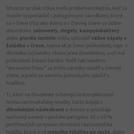
Situácia sa však stáva oveľa problematickejšou, keď sa
musíte vysporiadať s patogénnymi zárodkami, ktoré
sa v čreve cítia ako doma a v črevnej stene sa dobre
udomácnia:
salmonely
,
shigely
,
kampylobaktery
alebo
giardia lamblia
môžu spôsobiť
vážne zápaly v
žalúdku
a
čreve
, najmä ak je črevo poškodené, napr. v
dôsledku zvýšeného stresu pred dovolenkou, a už má
poškodenú črevnú bariéru: Kvôli takzvanému
“deravému črevu” sa môžu zárodky usadiť v črevnej
stene, a preto sa nemôžu jednoducho vylúčiť s
hnačkou.
Tí, ktorí na dovolenke ochorejú na komplikovanú
formu cestovateľskej hnačky, často bojujú s
dlhodobými následkami
a domov si prinášajú
nechcený suvenír v podobe patogénu. Až u 10 %
postihnutých sa vyvinie chronická cestovateľská
hnačka, ktorá trvá
niekoľko týždňov po ceste
, alebo