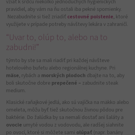
vziať k srdcu niekoľko jednoduchých hygienických
pravidiel, aby vám na ňu ostali iba pekné spomienky.
Nezabudnite si tiež zriadiť
cestovné poistenie
, ktoré
využijete v prípade potreby návštevy lekára v zahraničí.
“Uvar to, olúp to, alebo na to
zabudni!”
týmto by ste sa mali riadiť pri každej návšteve
hotelového bufetu alebo regionálnej kuchyne. Pri
mäse
, rybách a
morských plodoch
dbajte na to, aby
boli skutočne dobre
prepečené –
zabudnite steak
medium.
Klasické raňajkové jedlá, ako sú vajíčka na mäkko alebo
omeleta, môžu byť tiež skutočnou živnou pôdou pre
baktérie. Do žalúdka by sa nemali dostať ani šaláty a
ovocie
umyté vodou z vodovodu, ale radšej siahnite
po ovocí, ktoré si môžete sami
olúpať
(napr. banány