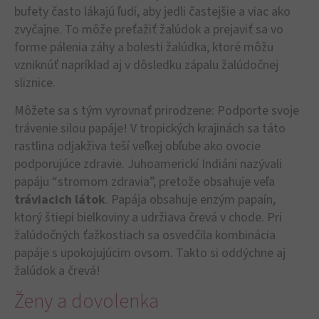
bufety často lákajú ľudí, aby jedli častejšie a viac ako
zvyčajne. To môže preťažiť žalúdok a prejaviť sa vo
forme pálenia záhy a bolesti žalúdka, ktoré môžu
vzniknúť napríklad aj v dôsledku zápalu žalúdočnej
sliznice.
Môžete sa s tým vyrovnať prirodzene: Podporte svoje
trávenie silou papáje! V tropických krajinách sa táto
rastlina odjakživa teší veľkej obľube ako ovocie
podporujúce zdravie. Juhoamerickí Indiáni nazývali
papáju “stromom zdravia”, pretože obsahuje veľa
tráviacich látok
. Papája obsahuje enzým papaín,
ktorý štiepi bielkoviny a udržiava črevá v chode. Pri
žalúdočných ťažkostiach sa osvedčila kombinácia
papáje s upokojujúcim ovsom. Takto si oddýchne aj
žalúdok a črevá!
Ženy a dovolenka