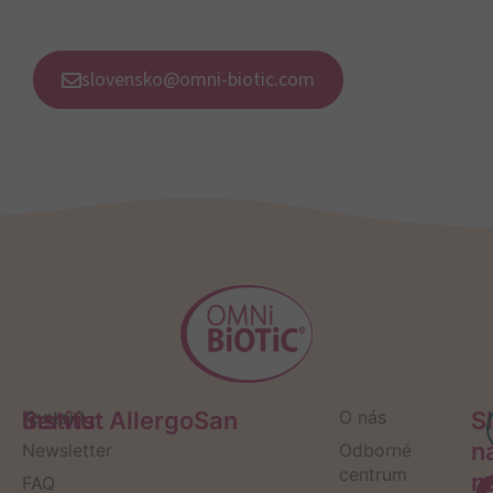
slovensko@omni-biotic.com
Servis
Kontakt
Institut AllergoSan
O nás
S
n
Newsletter
Odborné
centrum
n
FAQ