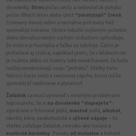
dovolenky.
Stres
počas cesty a nedostatok pohybu
počas dlhých letov alebo ciest
“paralyzujú” črevá
.
Zmenený denný režim a neznáme potraviny tiež
spomaľujú trávenie. Strata tekutín zvýšeným potením
alebo klimatizovaným suchým vzduchom spôsobuje,
že stolica je hustejšia a ťažko sa vylučuje. Často je
potlačená aj stolica, napríklad preto, že v blízkosti nie
je toaleta alebo sú toalety také neudržiavané, že ľudia
radšej nevykonávajú svoju “potrebu”. Všetky tieto
faktory často vedú k cestovnej zápche, ktorú môže
sprevádzať nadúvanie a plynatosť.
Žalúdok
sa musí vyrovnať s mnohými problémami
najmä preto, že si
na dovolenke “doprajete”
:
vyprážané a fritované jedlá,
mastné
jedlá,
alkohol
,
nikotín, káva, nealkoholické a
sýtené
nápoje
– to
všetko zaťažuje žalúdok, rovnako ako horúce a
exotické koreniny
. Ponuky
all inclusive
a bohaté