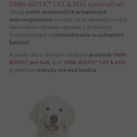
OMNi-BiOTiC® CAT & DOG výnimočné?
Vysoký
počet obsiahnutých prospešných
mikroorganizmov
zaručuje, že aj najmenšia možná
denná dávka obsahuje najmenej 1,25 miliardy
životaschopných a
rozmnožovania sa schopných
baktérií
.
Rovnako ako u všetkých ostatných
probiotík
OMNi-
BiOTiC® pre ľudí
, aj pri
OMNi-BiOTiC® CAT & DOG
je prioritou
vedecky overená kvalita
.