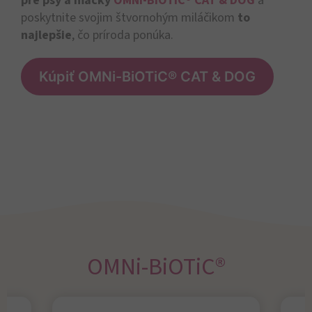
pre psy a mačky
OMNi-BiOTiC® CAT & DOG
a
poskytnite svojim štvornohým miláčikom
to
najlepšie
, čo príroda ponúka.
Kúpiť OMNi-BiOTiC® CAT & DOG
OMNi-BiOTiC®