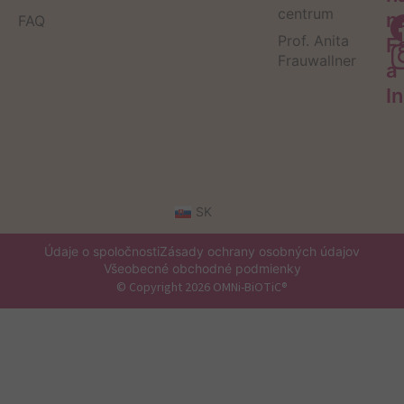
centrum
n
FAQ
Prof. Anita
F
Frauwallner
a
I
SK
Údaje o spoločnosti
Zásady ochrany osobných údajov
Všeobecné obchodné podmienky
© Copyright 2026 OMNi-BiOTiC®