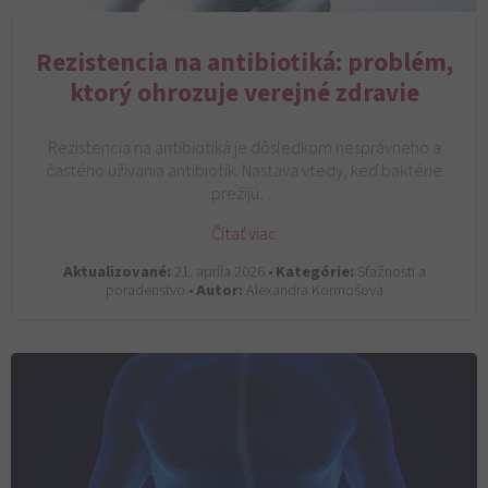
Rezistencia na antibiotiká: problém,
ktorý ohrozuje verejné zdravie
Rezistencia na antibiotiká je dôsledkom nesprávneho a
častého užívania antibiotík. Nastáva vtedy, keď baktérie
prežijú…
Čítať viac
Aktualizované:
21. apríla 2026 •
Kategórie:
Sťažnosti a
poradenstvo •
Autor:
Alexandra Kormošová