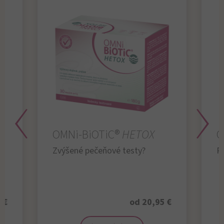
OMNi-BiOTiC®
HETOX
O
Zvýšené pečeňové testy?
R
 €
od 20,95 €