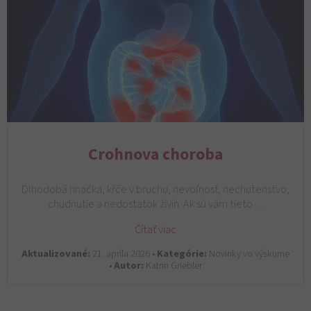
Crohnova choroba
Dlhodobá hnačka, kŕče v bruchu, nevoľnosť, nechutenstvo,
chudnutie a nedostatok živín. Ak sú vám tieto…
Čítať viac
Aktualizované:
21. apríla 2026 •
Kategórie:
Novinky vo výskume
•
Autor:
Katrin Griebler