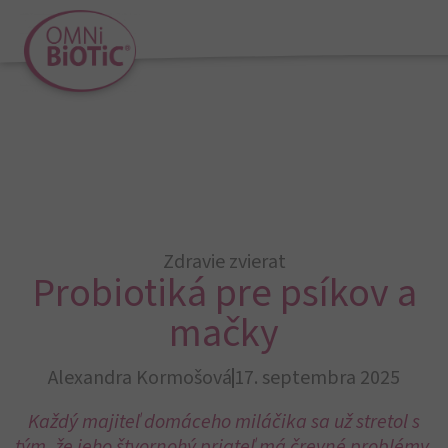
Zdravie zvierat
Probiotiká pre psíkov a
mačky
Alexandra Kormošová
17. septembra 2025
Každý majiteľ domáceho miláčika sa už stretol s
tým, že jeho štvornohý priateľ má črevné problémy.