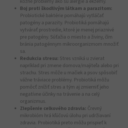
kožné problémy ako sú alergie a ekzémy.
Boj proti škodlivým látkam a parazitom:
Probiotické baktérie pomáhajú vytláčať
patogény a parazity. Probiotiká pomáhajú
vytvárať prostredie, ktoré je menej priaznivé
pre patogény. Súťažia o miesto a živiny, čím
bránia patogénnym mikroorganizmom množiť
sa.
Redukcia stresu:
Stres vzniká u zvierat
napríklad pri zmene domova/majiteľa alebo pri
strachu. Stres môže u mačiek a psov spôsobiť
vážne tráviace problémy. Probiotiká môžu
pomôcť znížiť stres a tým aj zmierniť jeho
negatívne účinky na trávenie a na celý
organizmus.
Zlepšenie celkového zdravia:
Črevný
mikrobióm hrá kľúčovú úlohu pri udržiavaní
zdravia.
Probiotiká preto môžu prispieť k