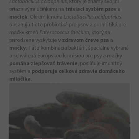
Lactobacillus acidophilus
, ktorý je známy svojimi
priaznivými účinkami na
tráviaci systém psov
a
mačiek
. Okrem kmeňa
Lactobacillus acidophilus
obsahujú tieto probiotiká pre psov a probiotiká pre
mačky kmeň
Enterococcus faecium
, ktorý sa
prirodzene vyskytuje
v zdravom čreve psa
a
mačky
.
Táto kombinácia baktérií, špeciálne vybraná
a schválená Európskou komisiou pre psy a mačky
pomáha zlepšovať trávenie
, posilňuje imunitný
systém a
podporuje celkové zdravie domáceho
miláčika
.