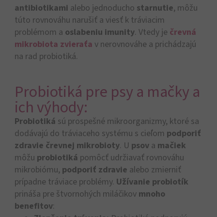
antibiotikami
alebo jednoducho
starnutie
, môžu
túto rovnováhu narušiť a viesť k tráviacim
problémom a
oslabeniu imunity
. Vtedy je
črevná
mikrobiota zvieraťa
v nerovnováhe a prichádzajú
na rad probiotiká.
Probiotiká pre psy a mačky a
ich výhody:
Probiotiká
sú prospešné mikroorganizmy, ktoré sa
dodávajú do tráviaceho systému s cieľom
podporiť
zdravie črevnej mikrobioty
. U
psov
a
mačiek
môžu
probiotiká
pomôcť udržiavať rovnováhu
mikrobiómu,
podporiť zdravie
alebo zmierniť
prípadne tráviace problémy.
Užívanie probiotík
prináša pre štvornohých miláčikov
mnoho
benefitov
: