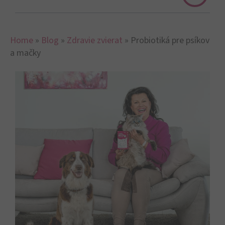
Home
»
Blog
»
Zdravie zvierat
»
Probiotiká pre psíkov
a mačky