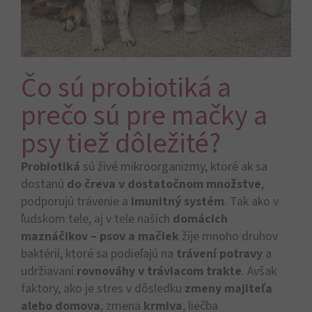
Čo sú probiotiká a
prečo sú pre mačky a
psy tiež dôležité?
Probiotiká
sú živé mikroorganizmy, ktoré ak sa
dostanú
do čreva v dostatočnom množstve
,
podporujú trávenie a
imunitný systém
. Tak ako v
ľudskom tele, aj v tele našich
domácich
maznáčikov – psov a mačiek
žije mnoho druhov
baktérií, ktoré sa podieľajú na
trávení potravy
a
udržiavaní
rovnováhy v tráviacom trakte
. Avšak
faktory, ako je stres v dôsledku
zmeny majiteľa
alebo domova
, zmena
krmiva
, liečba