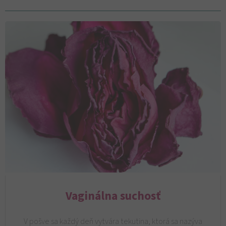
Vaginálna suchosť
V pošve sa každý deň vytvára tekutina, ktorá sa nazýva