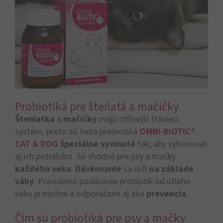
Probiotiká pre šteňatá a mačičky
Šteniatka
a
mačičky
majú citlivejší tráviaci
systém, preto sú tieto probiotiká
OMNi-BiOTiC®
CAT & DOG
špeciálne vyvinuté
tak, aby vyhovovali
aj ich potrebám. Sú vhodné pre psy a mačky
každého veku
.
Dávkovanie
sa určí
na základe
váhy
. Pravidelné podávanie probiotík od útleho
veku je možné a odporúčané aj ako
prevencia
.
Čím sú probiotiká pre psy a mačky