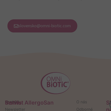
slovensko@omni-biotic.com
Servis
Kontakt
Institut AllergoSan
O nás
S
n
Newsletter
Odborné