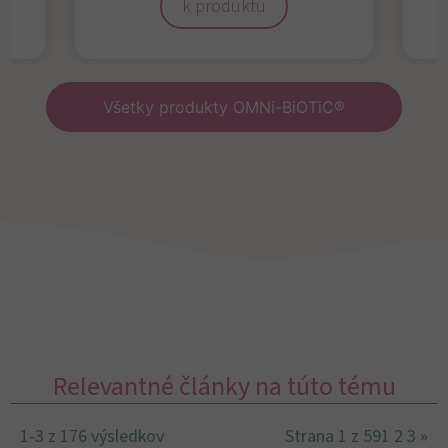
k produktu
Všetky produkty OMNi-BiOTiC®
Relevantné články na túto tému
1-3 z 176 výsledkov
Strana 1 z 59
1
2
3
»