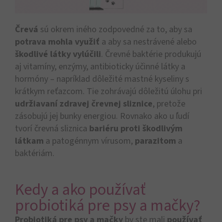
Črevá
sú okrem iného zodpovedné za to, aby sa
potrava mohla využiť
a aby sa nestrávené alebo
škodlivé látky vylúčili
. Črevné baktérie produkujú
aj vitamíny, enzýmy, antibioticky účinné látky a
hormóny – napríklad dôležité mastné kyseliny s
krátkym reťazcom. Tie zohrávajú dôležitú úlohu pri
udržiavaní zdravej črevnej sliznice
, pretože
zásobujú jej bunky energiou. Rovnako ako u ľudí
tvorí črevná sliznica
bariéru proti škodlivým
látkam
a patogénnym vírusom,
parazitom
a
baktériám.
Kedy a ako používať
probiotiká pre psy a mačky?
Probiotiká pre psy a mačky
by ste mali
používať