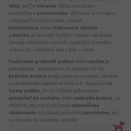
vždy
, keď je
trávenie
vášho domáceho
maznáčika
v nerovnováhe
. Všimnete si to najmä
vtedy, keď sa zmení farba, zápach,
konzistencia
alebo
frekvencia výkalov
–
a
hnačka
je obzvlášť častým znakom narušenia
črevnej mikrobioty zvieraťa. Spúšťače črevného
chaosu sú – podobne ako u ľudí – rôzne.
Podávanie probiotík psíkovi
alebo
mačke
je
jednoduché. Jednoducho ich pridajte do ich
bežného krmiva
podľa pokynov na obale. Ideálne
sú probiotické doplnkové krmivá k dispozícii
vo
forme prášku
, ktorý môžete jednoducho
primiešať do suchého
alebo
mokrého krmiva
. Je
dôležité, aby ste dodržiavali
odporúčané
dávkovanie
a podávali probiotiká
pravidelne
, aby
sa dosiahli čo najlepšie výsledky.