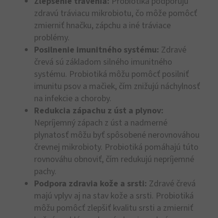
Zlepšenie trávenia:
Probiotiká podporujú
zdravú tráviacu mikrobiotu, čo môže pomôcť
zmierniť hnačku, zápchu a iné tráviace
problémy.
Posilnenie imunitného systému:
Zdravé
črevá sú základom silného imunitného
systému. Probiotiká môžu pomôcť posilniť
imunitu psov a mačiek, čím znižujú náchylnosť
na infekcie a choroby.
Redukcia zápachu z úst a plynov:
Nepríjemný zápach z úst a nadmerné
plynatosť môžu byť spôsobené nerovnováhou
črevnej mikrobioty. Probiotiká pomáhajú túto
rovnováhu obnoviť, čím redukujú nepríjemné
pachy.
Podpora zdravia kože a srsti:
Zdravé črevá
majú vplyv aj na stav kože a srsti. Probiotiká
môžu pomôcť zlepšiť kvalitu srsti a zmierniť