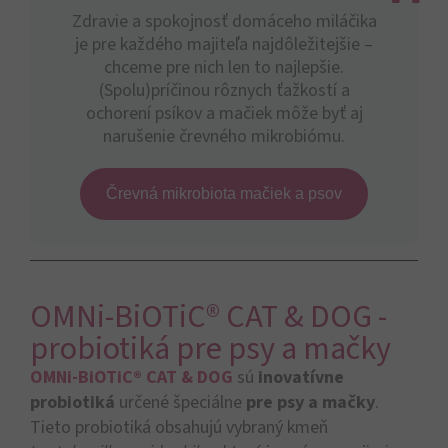
Zdravie a spokojnosť domáceho miláčika
je pre každého majiteľa najdôležitejšie –
chceme pre nich len to najlepšie.
(Spolu)príčinou rôznych ťažkostí a
ochorení psíkov a mačiek môže byť aj
narušenie črevného mikrobiómu.
Črevná mikrobiota mačiek a psov
OMNi-BiOTiC® CAT & DOG -
probiotiká pre psy a mačky
OMNi-BiOTiC® CAT & DOG
sú
inovatívne
probiotiká
určené špeciálne
pre psy a mačky
.
Tieto probiotiká obsahujú vybraný kmeň