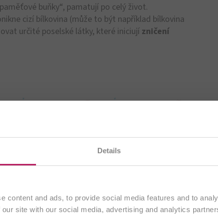
OTiC® 10
OMNi-BiOTiC® 6
s
A
Posila střevního zdraví
na každý den!
 Citlivé
V
ětské
nacházíte na našich
českých webových stránkách
. Obs
Details
roflóry
výhradně pro zákazníky z
České Republiky
.
 480,00 Kč
od 1 200,00 Kč
Pokračovat
e content and ads, to provide social media features and to analy
oduktu
K produktu
 our site with our social media, advertising and analytics partn