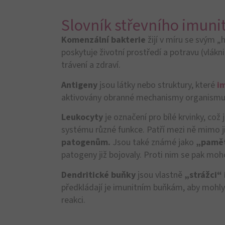
Vaginální mikroflóra a sex –
jak to spolu souvisí?
Vaginální mikrobiom se skládá především z
laktobacilů, nazývaných také bakterie mléčného
kvašení. Věděli jste však,…