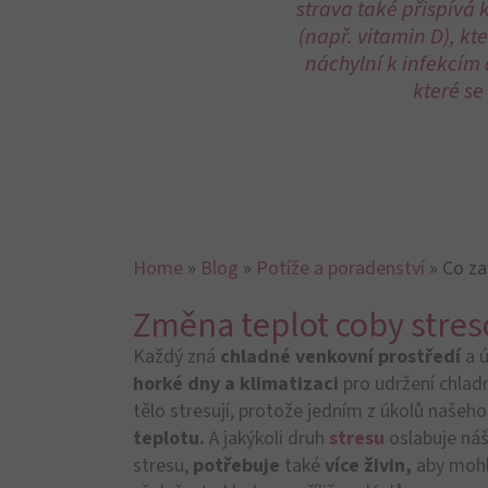
Přestože
střevo
má díky své obrovské celk
útočit, je zároveň i našim
největší obrann
rozmanité
střevní mikroflóry,
střevní sli
Střevní mikroflóra má za úkol
potlačovat š
mohou také produkovat antimikrobiální látky
Střevní sliznice
se skládá z buněk, které jso
obklopena
vrstvou hlenu,
který má zabrán