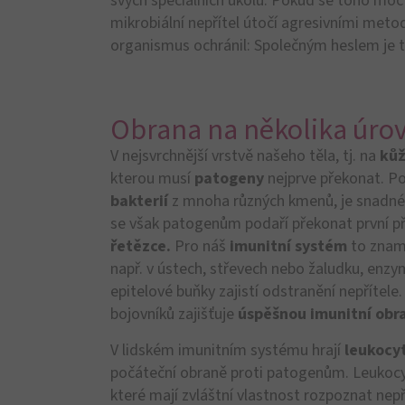
Dendritické buňky
jsou vlastně
„strážci“
předkládají je imunitním buňkám, aby mohly
reakci.
OMNi-
Probiotika - pro Vá