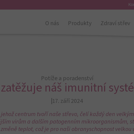
Ko
anu
v našem těle.
O nás
Produkty
Zdraví střev
y,
známé spíše jako bílé krvinky, klíčovou roli v
yty mají
mnoho „příbuzných“,
například
lymfocyty,
řátelského útočníka a zapamatovat si jeho obraz.
„paměťové buňky“, pamatují po celý život.
onikne cizí bílkovina (může to být například bílkovina
vat určité poselské látky, které iniciují
zničení