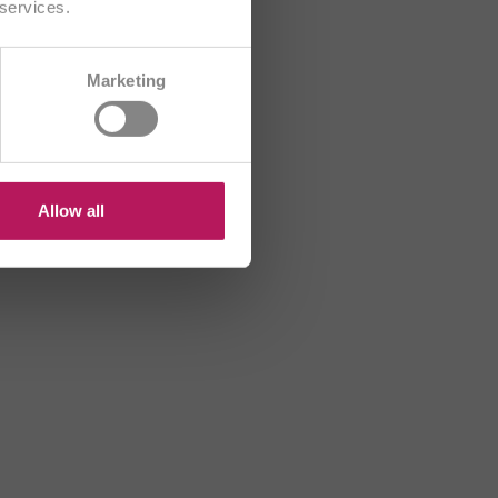
 services.
CH/FR
Marketing
R
HU
☀️
US
platíme
Allow all
®, OMNi-
hodě
Strana 1 ze 34
1
2
3
»