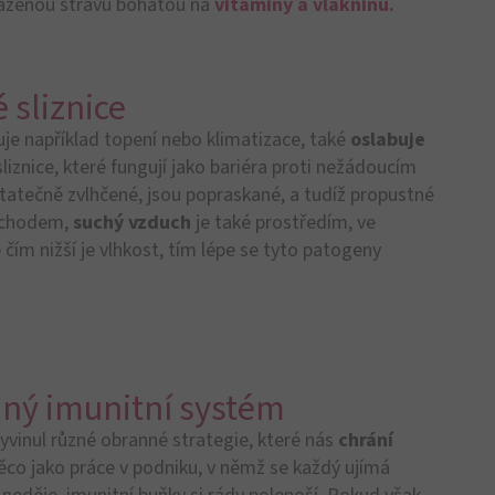
 rozloze 300-400 m2,
obsahuje 80 % tělu vlastních
ních buněk než se nachází v kostní dřeni, lymfatických
tší a nejdůležitější částí
našeho
imunitního
tního systému
hostitelem“ – námi lidmi: Hostitel (člověk) jim
ninu) a komenzální bakterie na oplátku podporují naše
munitní systém
rozpozná jako „cizí“, načež jsou
.
 je skupina krevních buněk, které mají v imunitním
iné i
lymfocyty,
které
specificky bojují proti
ové buňky“,
protože si pamatují, s kterými
ou znovu a znovu aktivovat.