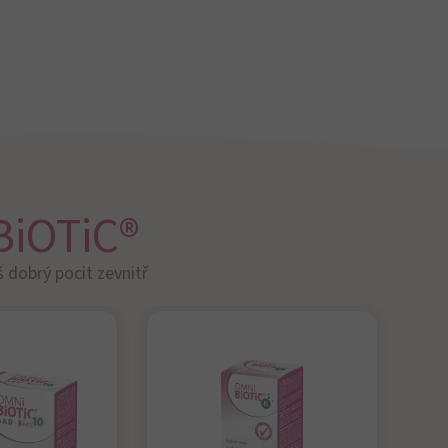
Čtěte více
Aktualizováno:
16. dubna 2026 •
Kategorie:
Novinky
ve výzkumu, Potíže a poradenství •
Autor:
Zuzana
Mikulova