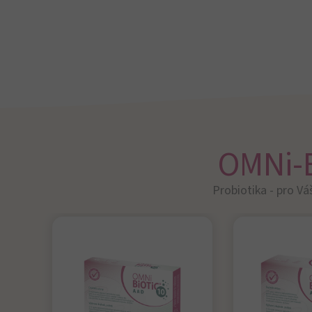
Čtěte více
Aktualizováno:
22. června 2026 •
Kategorie:
Potíže
a poradenství, Zdraví ženy •
Autor:
Florentina Sgarz,
BA