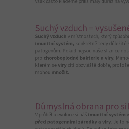
těla. Střevní sliznice, s obrovskou
plochou o
imunitních buněk, což je třikrát více imunit
uzlinách a slezině dohromady. Je tedy
nejvě
systému.
Slovník střevního imuni
Komenzální bakterie
žijí v míru se svým „
poskytuje životní prostředí a potravu (vlák
trávení a zdraví.
Antigeny
jsou látky nebo struktury, které
i
aktivovány obranné mechanismy organismu
Leukocyty
je označení pro bílé krvinky, což
systému různé funkce. Patří mezi ně mimo j
patogenům.
Jsou také známé jako
„paměť
patogeny již bojovaly. Proti nim se pak moh