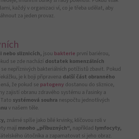
 imunitního systému:
zachycují antigeny a
 v případě potřeby zahájit příslušnou obrannou
BiOTiC®
š dobrý pocit zevnitř