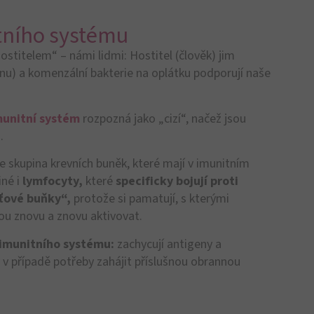
Průjem během menstruace a
role střevního mikrobiomu
Mnoho žen to důvěrně zná. V období kolem
periody se zažívání „zblázní“ a obzvláště
průjmy…