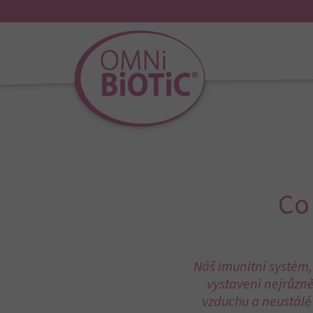
bojovníků zajišťuje
úspěšnou imunitní obr
V lidském imunitním systému hrají
leukocyt
počáteční obraně proti patogenům. Leukoc
které mají zvláštní vlastnost rozpoznat nep
Naštěstí si to tyto buňky, známé také jako 
Dendritické buňky
„hlásí“, když do těla pr
na povrchu viru). Poté začne naše tělo uvolňo
cizích nepřátel.