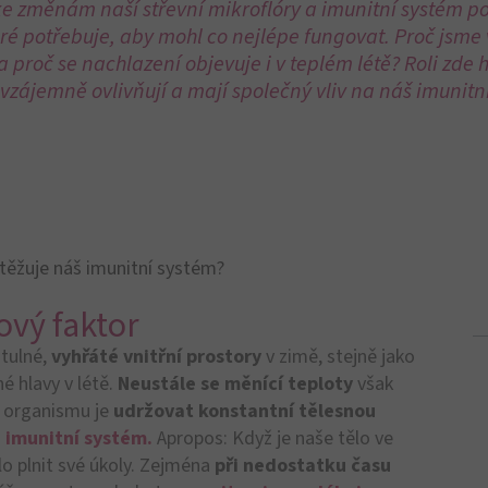
ové ploše nespočet míst, kde mohou patogeny
ým systémem.
Takzvaná
střevní bariéra
se skládá z
znice a imunitního systému
umístěného ve střevě.
kodlivé zárodky
a některé komenzální bakterie
, které oslabují nežádoucí vetřelce.
u obzvláště blízko u sebe, a jak název napovídá, je
it
pronikání nežádoucích látek a mikrobů
dále do