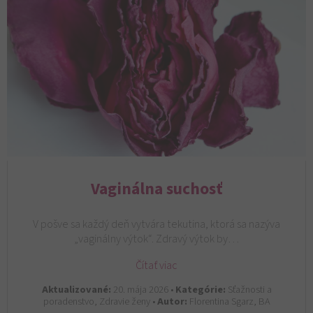
Vaginálna suchosť
V pošve sa každý deň vytvára tekutina, ktorá sa nazýva
„vaginálny výtok“. Zdravý výtok by…
Čítať viac
Aktualizované:
20. mája 2026 •
Kategórie:
Sťažnosti a
poradenstvo, Zdravie ženy •
Autor:
Florentina Sgarz, BA