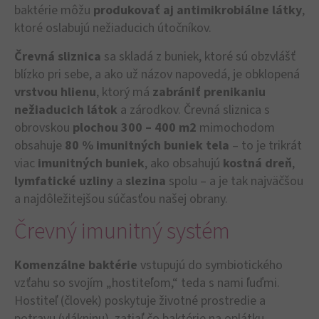
baktérie môžu
produkovať aj antimikrobiálne látky
,
ktoré oslabujú nežiaducich útočníkov.
Črevná sliznica
sa skladá z buniek, ktoré sú obzvlášť
blízko pri sebe, a ako už názov napovedá, je obklopená
vrstvou hlienu
, ktorý má
zabrániť prenikaniu
nežiaducich látok
a zárodkov. Črevná sliznica s
obrovskou
plochou 300 – 400 m2
mimochodom
obsahuje
80 % imunitných buniek tela
– to je trikrát
viac
imunitných buniek
, ako obsahujú
kostná dreň
,
lymfatické
uzliny
a
slezina
spolu – a je tak najväčšou
a najdôležitejšou súčasťou našej obrany.
Črevný imunitný systém
Komenzálne baktérie
vstupujú do symbiotického
vzťahu so svojím „hostiteľom,“ teda s nami ľuďmi.
Hostiteľ (človek) poskytuje životné prostredie a
potravu (vlákninu), zatiaľ čo baktérie na oplátku