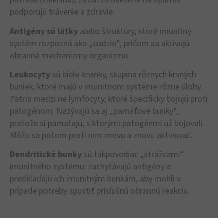
podporujú trávenie a zdravie.
Antigény sú látky
alebo štruktúry, ktoré imunitný
systém rozpozná ako „cudzie“, pričom sa aktivujú
obranné mechanizmy organizmu.
Leukocyty
sú biele krvinky, skupina rôznych krvných
buniek, ktoré majú v imunitnom systéme rôzne úlohy.
Patria medzi ne lymfocyty, ktoré špecificky bojujú proti
patogénom. Nazývajú sa aj „pamäťové bunky“,
pretože si pamätajú, s ktorými patogénmi už bojovali.
Môžu sa potom proti nim znovu a znovu aktivovať.
Dendritické bunky
sú takpovediac „strážcami“
imunitného systému: zachytávajú antigény a
predkladajú ich imunitným bunkám, aby mohli v
prípade potreby spustiť príslušnú obrannú reakciu.