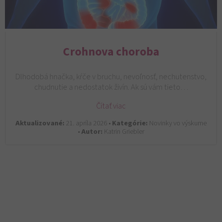
Crohnova choroba
Dlhodobá hnačka, kŕče v bruchu, nevoľnosť, nechutenstvo,
chudnutie a nedostatok živín. Ak sú vám tieto…
Čítať viac
Aktualizované:
21. apríla 2026 •
Kategórie:
Novinky vo výskume
•
Autor:
Katrin Griebler