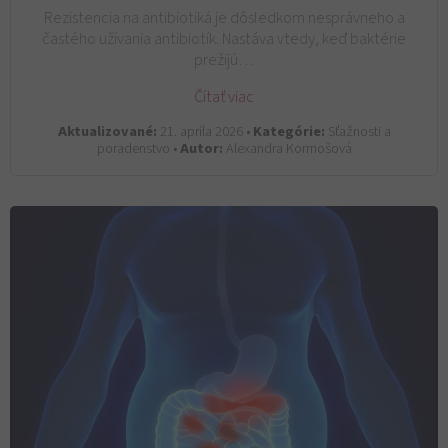
Rezistencia na antibiotiká je dôsledkom nesprávneho a
častého užívania antibiotík. Nastáva vtedy, keď baktérie
prežijú…
Čítať viac
Aktualizované:
21. apríla 2026 •
Kategórie:
Sťažnosti a
poradenstvo •
Autor:
Alexandra Kormošová