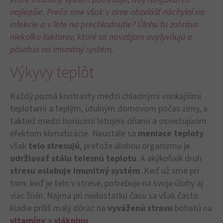
najlepšie. Prečo sme však v zime obzvlášť náchylní na
infekcie a v lete na prechladnutie? Úlohu tu zohráva
niekoľko faktorov, ktoré sa navzájom ovplyvňujú a
pôsobia na imunitný systém.
Výkyvy teplôt
Každý pozná kontrasty medzi chladnými vonkajšími
teplotami a teplým, útulným domovom počas zimy, a
taktiež medzi horúcimi letnými dňami a osviežujúcim
efektom klimatizácie. Neustále sa
meniace teploty
však
telo stresujú
, pretože úlohou organizmu je
udržiavať stálu telesnú teplotu
. A akýkoľvek druh
stresu oslabuje imunitný systém
. Keď už sme pri
tom: keď je telo v strese, potrebuje na svoje úlohy aj
viac živín. Najmä pri nedostatku času sa však často
kladie príliš malý dôraz na
vyváženú stravu
bohatú na
vitamíny
a
vlákninu
.