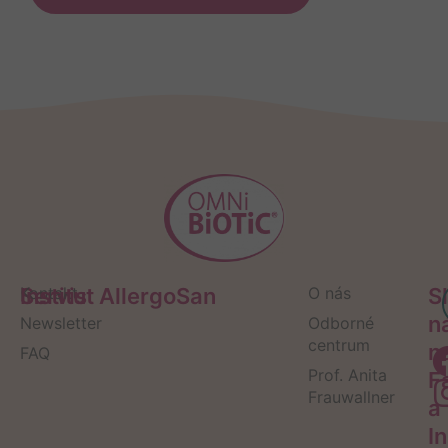
Servis
Kontakt
Institut AllergoSan
O nás
S
n
Newsletter
Odborné
centrum
n
FAQ
Prof. Anita
F
Frauwallner
a
I