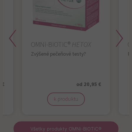
OMNi-BiOTiC®
HETOX
O
Zvýšené pečeňové testy?
R
 €
od 20,95 €
k produktu
Všetky produkty OMNi-BiOTiC®