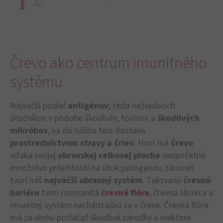
Črevo ako centrum imunitného
systému
Najväčší podiel
antigénov
, teda nežiaducich
útočníkov v podobe škodlivín, toxínov a
škodlivých
mikróbov
, sa do nášho tela dostáva
prostredníctvom stravy a čriev
. Hoci má
črevo
vďaka svojej
obrovskej celkovej ploche
nespočetné
množstvo príležitostí na útok patogénov, zároveň
tvorí náš
najväčší obranný systém
. Takzvanú
črevnú
bariéru
tvorí rozmanitá
črevná flóra
, črevná sliznica a
imunitný systém nachádzajúci sa v čreve. Črevná flóra
má za úlohu potláčať škodlivé zárodky a niektoré