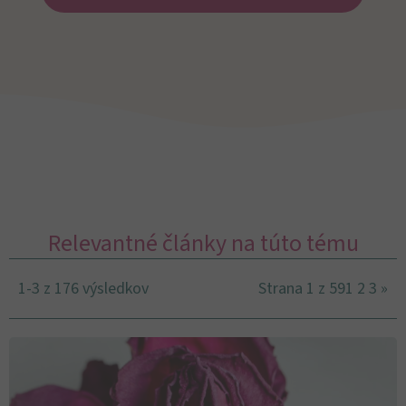
Relevantné články na túto tému
1-3 z 176 výsledkov
Strana 1 z 59
1
2
3
»