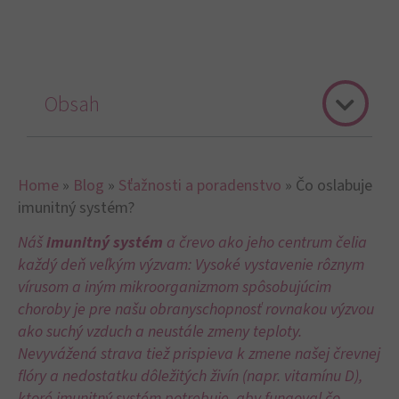
Obsah
Home
»
Blog
»
Sťažnosti a poradenstvo
»
Čo oslabuje
imunitný systém?
Náš
imunitný systém
a črevo ako jeho centrum čelia
každý deň veľkým výzvam: Vysoké vystavenie rôznym
vírusom a iným mikroorganizmom spôsobujúcim
choroby je pre našu obranyschopnosť rovnakou výzvou
ako suchý vzduch a neustále zmeny teploty.
Nevyvážená strava tiež prispieva k zmene našej črevnej
flóry a nedostatku dôležitých živín (napr. vitamínu D),
ktoré imunitný systém potrebuje, aby fungoval čo