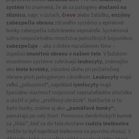
systém
to znamená, že ak sa patogény
dostanú na
sliznicu
, napr. v ústach,
čreve
alebo žalúdku,
enzýmy
zabezpečia obranu
zdravého systému a epitelové
bunky zabezpečia odstránenie nepriateľa. Systémová
súhra nespočetného množstva jednotlivých bojovníkov
zabezpečuje
– ako v dobre nacvičenom tíme –
úspešnú
imunitnú obranu
v našom tele
. V ľudskom
imunitnom systéme zohrávajú
leukocyty
, známejšie
ako
biele krvinky
, zásadnú úlohu pri počiatočnej
obrane proti patogénnym zárodkom.
Leukocyty
majú
veľkú „príbuznosť“, napríklad
lymfocyty
majú
špeciálnu vlastnosť rozpoznať nepriateľského útočníka
a uložiť si jeho „profilový obrázok“. Našťastie si to
tieto bunky, známe aj ako
„pamäťové bunky“
,
pamätajú po celý život. Pomocou dendritických buniek
sa „hlási“, keď sa do tela dostane
cudzia bielkovina
(môže to byť napríklad bielkovina na povrchu vírusu). V