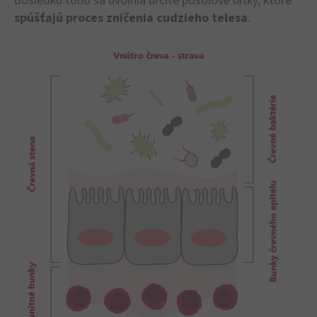
dôsledku toho sa uvoľnia určité posolové látky, ktoré
spúšťajú proces zničenia cudzieho telesa
.