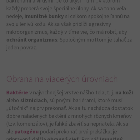
baktériami a vírusmi. Je to akýsi “ tím“, v ktorom
každý preberá svoje špeciálne úlohy. Ak sa toho veľa
nedeje,
imunitné bunky
si celkom spokojne ľahnú na
svoju lenivú kožu. Ak sa však priblíži agresívny
mikroorganizmus, každý v tíme vie, čo má robiť, aby
ochránil organizmus
: Spoločným mottom je ťahať za
jeden povraz.
Obrana na viacerých úrovniach
Baktérie
v najvrchnejšej vrstve nášho tela, t. j.
na koži
alebo
slizniciach
, sú prvými bariérami, ktoré musí
„útočník“ najprv prekonať. Ak sa tu nachádza dostatok
dobre naladených baktérií z mnohých rôznych kmeňov
(tzv. komenzálov), je ľahké zbaviť sa nepriateľa. Ak sa
ale
patogénu
podarí prekonať prvú prekážku, je
pripravená ďalšia
obranná sieť
. Pre náš
imunitný