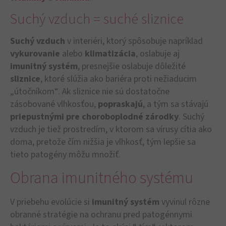
Suchý vzduch = suché sliznice
Suchý vzduch
v interiéri, ktorý spôsobuje napríklad
vykurovanie
alebo
klimatizácia
, oslabuje aj
imunitný systém
, presnejšie oslabuje dôležité
sliznice
, ktoré slúžia ako bariéra proti nežiaducim
„útočníkom“. Ak sliznice nie sú dostatočne
zásobované vlhkosťou,
popraskajú
, a tým sa stávajú
priepustnými pre choroboplodné zárodky
. Suchý
vzduch je tiež prostredím, v ktorom sa vírusy cítia ako
doma, pretože čím nižšia je vlhkosť, tým lepšie sa
tieto patogény môžu množiť.
Obrana imunitného systému
V priebehu evolúcie si
imunitný systém
vyvinul rôzne
obranné stratégie na ochranu pred patogénnymi