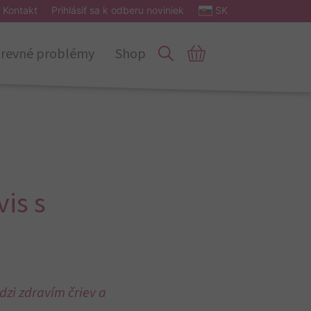
Kontakt
Prihlásiť sa k odberu noviniek
SK
revné problémy
Shop
is s
dzi zdravím čriev a