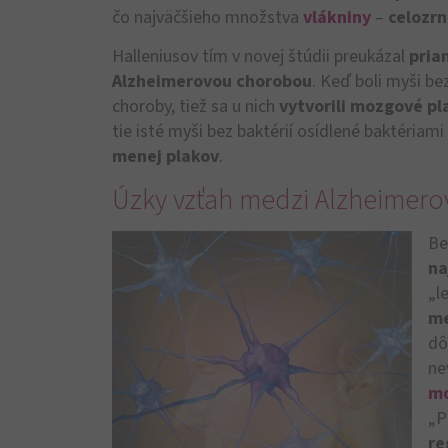
čo najväčšieho množstva
vlákniny
–
celozr
Halleniusov tím v novej štúdii preukázal
pria
Alzheimerovou chorobou
. Keď boli myši b
choroby, tiež sa u nich
vytvorili mozgové pl
tie isté myši bez baktérií osídlené baktériami
menej plakov
.
Úzky vzťah medzi Alzheimero
Be
na
„l
me
dô
ne
m
„P
re