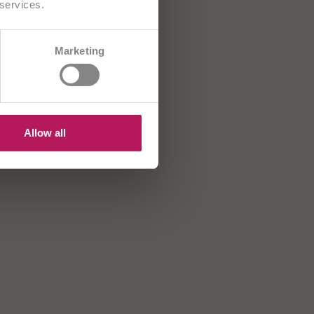
 services.
CH/FR
Marketing
B
HR
US
Allow all
OMNi-BiOTiC®
OMNi-BiOTiC® 10
POWER
Direkt-
AAD
ticks
Probiotiká k
antibiotikám
robiotiká pre fyzicky
yťažených -
ozpustné na jazyku