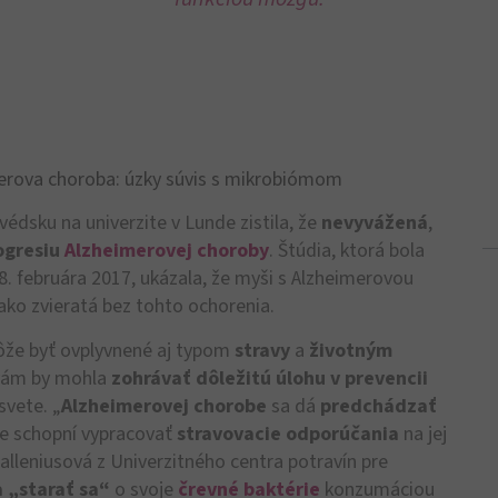
rova choroba: úzky súvis s mikrobiómom
édsku na univerzite v Lunde zistila, že
nevyvážená
,
ogresiu
Alzheimerovej choroby
. Štúdia, ktorá bola
 februára 2017, ukázala, že myši s Alzheimerovou
ako zvieratá bez tohto ochorenia.
že byť ovplyvnené aj typom
stravy
a
životným
revám by mohla
zohrávať dôležitú úlohu v prevencii
svete. „
Alzheimerovej chorobe
sa dá
predchádzať
e schopní vypracovať
stravovacie odporúčania
na jej
Halleniusová z Univerzitného centra potravín pre
a
„starať sa“
o svoje
črevné baktérie
konzumáciou