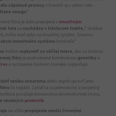
adia zápalové procesy
v črevách aj v celom tele –
átane mozgu
.“
revná flóra je úzko prepojená s
imunitným
iek tela
sa
nachádza v tráviacom trakte,
“ dodáva
evách, môže mať vplyv na imunitný systém. Zmenou
eakciu imunitného systému
hostiteľa.“
bu
možno
ovplyvniť vo väčšej miere
, ako sa doteraz
evnej flóry
je podmienené kombináciou
genetiky
a
tres
a vystavenie toxínom rovnako ovplyvňujú
rániť vzniku ochorenia
alebo aspoň upraviť jeho
flóru
čo najskôr. Zatiaľ sa za jednoduchý a bezpečný
notlivca považuje konzumácia plnohodnotnej stravy,
ie vhodných
probiotík
.
uje
na užšie
prepojenie medzi črevnými