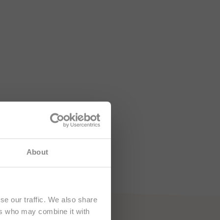
sah je určený
About
se our traffic. We also share
ers who may combine it with