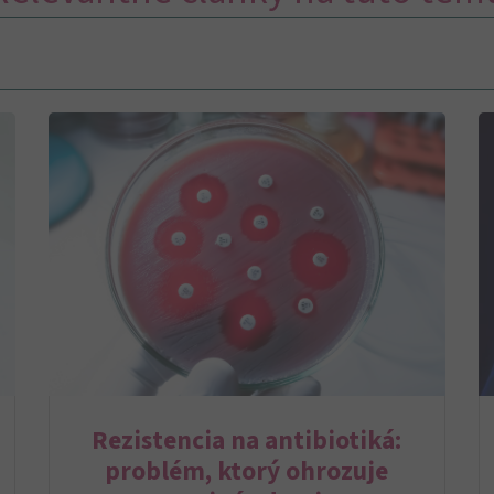
Rezistencia na antibiotiká:
problém, ktorý ohrozuje