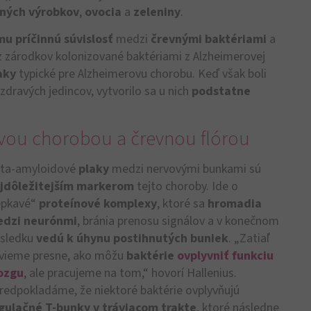
nných
výrobkov
,
ovocia
a
zeleniny
.
mu príčinnú súvislosť
medzi
črevnými baktériami
a
ez zárodkov kolonizované baktériami z Alzheimerovej
aky
typické pre Alzheimerovu chorobu. Keď však boli
 zdravých jedincov, vytvorilo sa u nich
podstatne
vou chorobou a črevnou flórou
ta-amyloidové
plaky
medzi nervovými bunkami sú
jdôležitejším markerom
tejto choroby. Ide o
epkavé“
proteínové komplexy
, ktoré sa
hromadia
dzi neurónmi
, bránia prenosu signálov a v konečnom
sledku
vedú k úhynu postihnutých buniek
. „Zatiaľ
vieme presne, ako môžu
baktérie
ovplyvniť funkciu
ozgu
, ale pracujeme na tom,“ hovorí Hallenius.
redpokladáme, že niektoré baktérie ovplyvňujú
gulačné T-bunky v tráviacom trakte
, ktoré následne