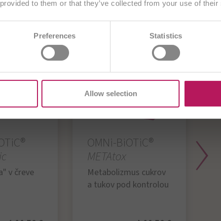
BiOTiC®
 provided to them or that they’ve collected from your use of their
Zvoliť inú krajinu
AE
BA
BE/NL
BE/FR
BG
Preferences
Statistics
DE
CZ
DE
ES
EU
FR
G
U
IT
ME
PL
RO
SI
TR
Allow selection
OTiC®
OMNi-BiOTiC®
ic
METAtox
S
" v čreve
Metabolizmus cukrov
a tukov pod kontrolou
P
v
r