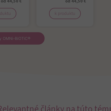
od 44,50 €
od 44,50 €
oduktu
k produktu
ty OMNi-BiOTiC®
Relevantné články na túto tém