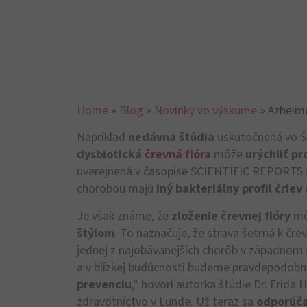
Home
»
Blog
»
Novinky vo výskume
»
Azheime
Napríklad
nedávna štúdia
uskutočnená vo Šv
dysbiotická
črevná flóra
môže
urýchliť pr
uverejnená v časopise SCIENTIFIC REPORTS 8.
chorobou majú
iný bakteriálny profil čriev
Je však známe, že
zloženie črevnej flóry
mô
štýlom
. To naznačuje, že strava šetrná k č
jednej z najobávanejších chorôb v západnom 
a v blízkej budúcnosti budeme pravdepodobn
prevenciu
,“ hovorí autorka štúdie Dr. Frida 
zdravotníctvo v Lunde. Už teraz sa
odporúč