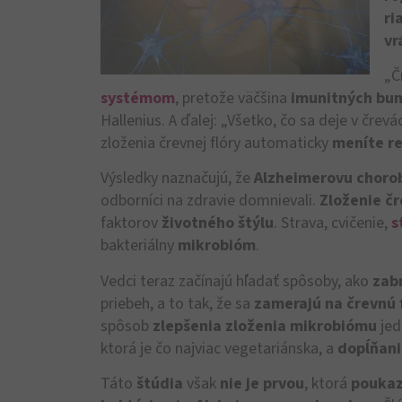
ri
vr
„Č
systémom
, pretože väčšina
imunitných bun
Hallenius. A ďalej: „Všetko, čo sa deje v čr
zloženia črevnej flóry automaticky
meníte r
Výsledky naznačujú, že
Alzheimerovu choro
odborníci na zdravie domnievali.
Zloženie čr
faktorov
životného
štýlu
. Strava, cvičenie,
s
bakteriálny
mikrobióm
.
Vedci teraz začínajú hľadať spôsoby, ako
zab
priebeh, a to tak, že sa
zamerajú na črevnú 
spôsob
zlepšenia zloženia mikrobiómu
jed
ktorá je čo najviac vegetariánska, a
dopĺňan
Táto
štúdia
však
nie je prvou
, ktorá
poukaz