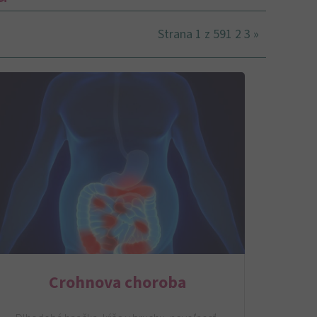
Strana 1 z 59
1
2
3
»
Crohnova choroba