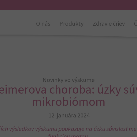
O nás
Produkty
Zdravie čriev
Č
Novinky vo výskume
eimerova choroba: úzky súv
mikrobiómom
12. januára 2024
ích výsledkov výskumu poukazuje na úzku súvislosť me
funkciou mozgu.