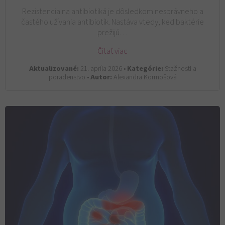
Rezistencia na antibiotiká je dôsledkom nesprávneho a
častého užívania antibiotík. Nastáva vtedy, keď baktérie
prežijú…
Čítať viac
Aktualizované:
21. apríla 2026 •
Kategórie:
Sťažnosti a
poradenstvo •
Autor:
Alexandra Kormošová