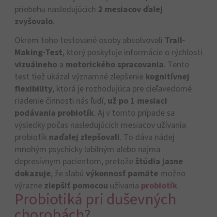
priebehu nasledujúcich
2 mesiacov ďalej
zvyšovalo
.
Okrem toho testované osoby absolvovali
Trail-
Making-Test
, ktorý poskytuje informácie o rýchlosti
vizuálneho
a
motorického spracovania
. Tento
test tiež ukázal významné zlepšenie
kognitívnej
flexibility
, ktorá je rozhodujúca pre cieľavedomé
riadenie činnosti nás ľudí,
už po 1 mesiaci
podávania probiotík
. Aj v tomto prípade sa
výsledky počas nasledujúcich mesiacov užívania
probiotík
naďalej zlepšovali
. To dáva nádej
mnohým psychicky labilným alebo najmä
depresívnym pacientom, pretože
štúdia jasne
dokazuje
, že slabú
výkonnosť pamäte
možno
výrazne
zlepšiť pomocou
užívania
probiotík
.
Probiotiká pri duševných
chorobách?