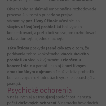
Okrem toho sa skúmali emocionálne rozhodovacie
procesy. Aj v tomto prípade sa prejavil
významný
pozitívny účinok
: účastníci zo
skupiny
užívajúcej probiotiká
boli vysoko
koncentrovaní, a preto boli vo svojom rozhodovaní
sebavedomejší a jednoznačnejší.
Táto štúdia
poskytla
jasné dôkazy
o tom, že
podávanie tohto konkrétneho
viacdruhového
probiotika
viedlo k výraznému
zlepšeniu
koncentrácie
a pamäti, ako aj k p
ozitívnym
emocionálnym dojmom
a že užívatelia probiotík
boli vo svojich rozhodnutiach výrazne sebaistejší a
jasnejší.
Psychické ochorenia
V našej rýchlej a stresujúcej spoločnosti narastá
počet
duševných ochorení
. V nemecky hovoriacich