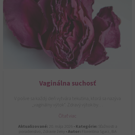
Vaginálna suchosť
V pošve sa každý deň vytvára tekutina, ktorá sa nazýva
„vaginálny výtok“. Zdravý výtok by…
Čítať viac
Aktualizované:
20. mája 2026 •
Kategórie:
Sťažnosti a
poradenstvo, Zdravie ženy •
Autor:
Florentina Sgarz, BA