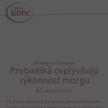
Novinky vo výskume
Probiotiká ovplyvňujú
výkonnosť mozgu
22. októbra 2025
Os črevo-mozog sa čoraz viac dostáva do centra
vedeckého záujmu: medzi mozgom a tráviacim