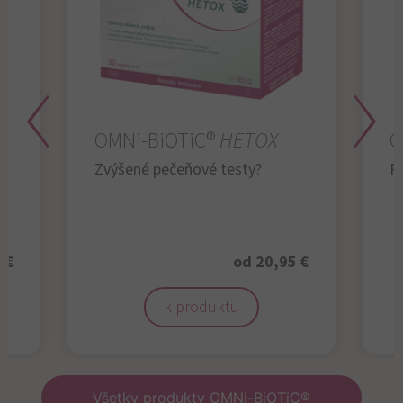
OMNi-BiOTiC®
HETOX
O
Zvýšené pečeňové testy?
R
 €
od 20,95 €
k produktu
Všetky produkty OMNi-BiOTiC®