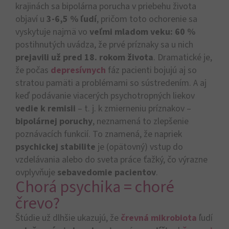
krajinách sa bipolárna porucha v priebehu života
objaví u
3-6,5 % ľudí
, pričom toto ochorenie sa
vyskytuje najmä vo
veľmi mladom veku: 60 %
postihnutých uvádza, že prvé príznaky sa u nich
prejavili už pred 18. rokom života
. Dramatické je,
že počas
depresívnych
fáz pacienti bojujú aj so
stratou pamäti a problémami so sústredením. A aj
keď podávanie viacerých psychotropných liekov
vedie k remisii
– t. j. k zmierneniu príznakov –
bipolárnej poruchy
, neznamená to zlepšenie
poznávacích funkcií. To znamená, že napriek
psychickej stabilite
je (opätovný) vstup do
vzdelávania alebo do sveta práce ťažký, čo výrazne
ovplyvňuje
sebavedomie pacientov
.
Chorá psychika = choré
črevo?
Štúdie už dlhšie ukazujú, že
črevná mikrobiota
ľudí