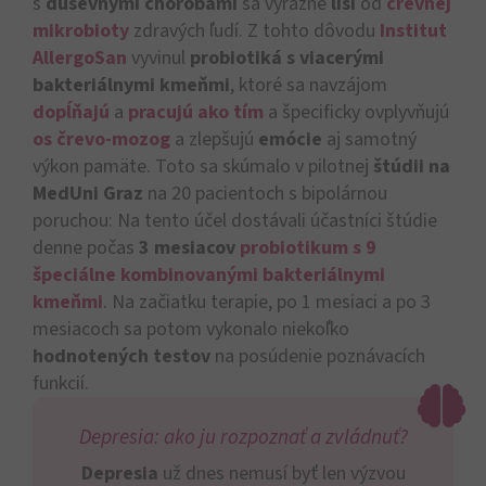
s
duševnými chorobami
sa výrazne
líši
od
črevnej
mikrobioty
zdravých ľudí. Z tohto dôvodu
Institut
AllergoSan
vyvinul
probiotiká s viacerými
bakteriálnymi kmeňmi
, ktoré sa navzájom
dopĺňajú
a
pracujú ako tím
a špecificky ovplyvňujú
os črevo-mozog
a zlepšujú
emócie
aj samotný
výkon pamäte. Toto sa skúmalo v pilotnej
štúdii na
MedUni Graz
na 20 pacientoch s bipolárnou
poruchou: Na tento účel dostávali účastníci štúdie
denne počas
3 mesiacov
probiotikum s 9
špeciálne kombinovanými bakteriálnymi
kmeňmi
. Na začiatku terapie, po 1 mesiaci a po 3
mesiacoch sa potom vykonalo niekoľko
hodnotených testov
na posúdenie poznávacích
funkcií.
Depresia: ako ju rozpoznať a zvládnuť?
Depresia
už dnes nemusí byť len výzvou