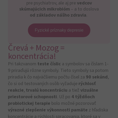
pre psychiatrov, ale aj pre
vedcov
skúmajúcich mikrobióm
– a to doslova
od základov nášho zdravia
.
Fyzické príznaky depresie
Črevá + Mozog =
koncentrácia!
Pri takzvanom
teste číslic
a symbolov sa číslam 1-
9 priraďujú rôzne symboly. Tieto symboly sa potom
priradia k čo najväčšiemu počtu čísel za
90 sekúnd
,
čo si od testovaných osôb vyžaduje
rýchlosť
reakcie
,
trvalú koncentráciu
a tiež
vizuálne
priestorové schopnosti
. Už po
4 týždňoch
probiotickej terapie
bolo možné pozorovať
výrazné zlepšenie výkonnosti pamäte
z hľadiska
koncentrácie a rýchlosti spracovania, ktoré sa v