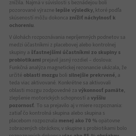
znížila. Najmä v súvislosti s beznádejou boli
pozorované výrazne
lepšie výsledky
, ktoré podľa
skúseností môžu dokonca
znížiť náchylnosť k
ochoreniu
.
V úlohách rozpoznávania nepríjemných podnetov sa
medzi účastníkmi z placebovej alebo kontrolnej
skupiny a
šťastnejšími účastníkmi zo skupiny s
probiotikami
prejavil jasný rozdiel – doslova:
Funkčná analýza magnetickej rezonancie ukázala, že
určité
oblasti mozgu
boli
silnejšie prekrvené
, a
teda viac aktivované. Konkrétne sa aktivovali
oblasti mozgu zodpovedné za
výkonnosť pamäte
,
zlepšenie motorických schopností a
vyššiu
pozornosť
. To sa prejavilo aj v miere rozpoznania:
zatiaľ čo kontrolná skupina alebo skupina s
placebom rozpoznala
menej ako 70 %
opätovne
zobrazených obrázkov, v skupine s probiotikami bolo
rozpoznaných dokonca
viac ako 85 % obrázkov
.