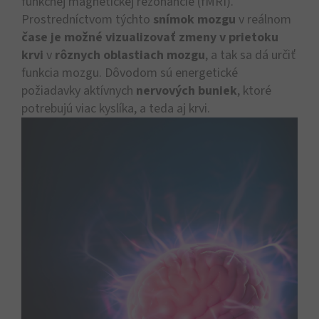
funkčnej magnetickej rezonancie (fMRI).
Prostredníctvom týchto
snímok mozgu
v reálnom
čase je možné vizualizovať zmeny v prietoku
krvi
v
rôznych oblastiach mozgu
, a tak sa dá určiť
funkcia mozgu. Dôvodom sú energetické
požiadavky aktívnych
nervových buniek
, ktoré
potrebujú viac kyslíka, a teda aj krvi.