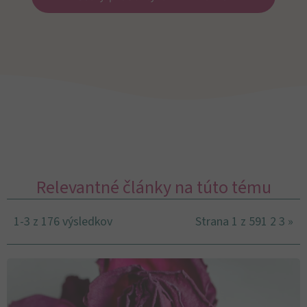
Relevantné články na túto tému
1-3 z 176 výsledkov
Strana 1 z 59
1
2
3
»