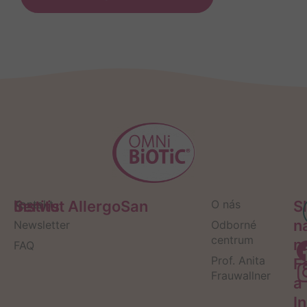
Servis
Kontakt
Institut AllergoSan
O nás
S
n
Newsletter
Odborné
centrum
n
FAQ
Prof. Anita
F
Frauwallner
a
I