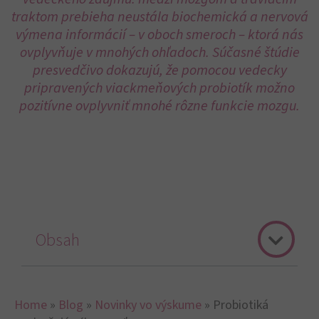
traktom prebieha neustála biochemická a nervová
výmena informácií – v oboch smeroch – ktorá nás
ovplyvňuje v mnohých ohľadoch. Súčasné štúdie
presvedčivo dokazujú, že pomocou vedecky
pripravených viackmeňových probiotík možno
pozitívne ovplyvniť mnohé rôzne funkcie mozgu.
Obsah
Home
»
Blog
»
Novinky vo výskume
»
Probiotiká