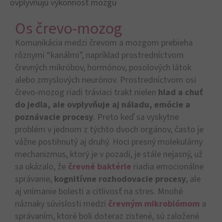
ovplyvňujú výkonnosť mozgu
Os črevo-mozog
Komunikácia medzi črevom a mozgom prebieha
rôznymi “kanálmi”, napríklad prostredníctvom
črevných mikróbov, hormónov, posolových látok
alebo zmyslových neurónov. Prostredníctvom osi
črevo-mozog riadi tráviaci trakt nielen
hlad a chuť
do jedla, ale ovplyvňuje aj náladu, emócie a
poznávacie procesy
. Preto keď sa vyskytne
problém v jednom z týchto dvoch orgánov, často je
vážne postihnutý aj druhý. Hoci presný molekulárny
mechanizmus, ktorý je v pozadí, je stále nejasný, už
sa ukázalo, že
črevné baktérie
riadia emocionálne
správanie,
kognitívne rozhodovacie procesy
, ale
aj vnímanie bolesti a citlivosť na stres. Mnohé
náznaky súvislosti medzi
črevným mikrobiómom
a
správaním, ktoré boli doteraz zistené, sú založené