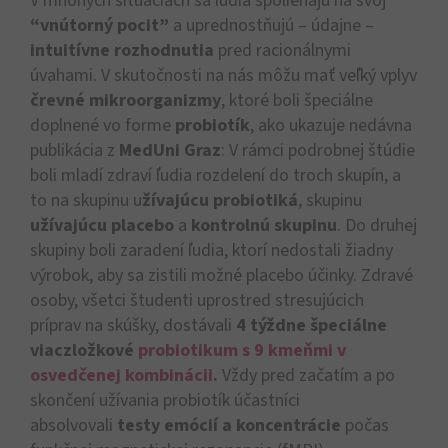
V mnohých situáciách sa ľudia spoliehajú na svoj
“vnútorný pocit”
a uprednostňujú – údajne –
intuitívne rozhodnutia
pred racionálnymi
úvahami. V skutočnosti na nás môžu mať veľký vplyv
črevné mikroorganizmy
, ktoré boli špeciálne
doplnené vo forme
probiotík
, ako ukazuje nedávna
publikácia z
MedUni Graz
: V rámci podrobnej štúdie
boli mladí zdraví ľudia rozdelení do troch skupín, a
to na skupinu u
žívajúcu probiotiká
, skupinu
užívajúcu placebo
a
kontrolnú skupinu
. Do druhej
skupiny boli zaradení ľudia, ktorí nedostali žiadny
výrobok, aby sa zistili možné placebo účinky. Zdravé
osoby, všetci študenti uprostred stresujúcich
príprav na skúšky, dostávali
4 týždne špeciálne
viaczložkové
probiotikum s 9 kmeňmi v
osvedčenej kombinácii
.
Vždy pred začatím a po
skončení užívania probiotík účastníci
absolvovali
testy emócií a koncentrácie
počas