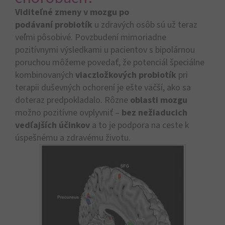
Viditeľné zmeny v mozgu po
podávaní probiotík
u zdravých osôb sú už teraz
veľmi pôsobivé. Povzbudení mimoriadne
pozitívnymi výsledkami u pacientov s bipolárnou
poruchou môžeme povedať, že potenciál špeciálne
kombinovaných
viaczložkových probiotík
pri
terapii duševných ochorení je ešte väčší, ako sa
doteraz predpokladalo. Rôzne
oblasti mozgu
možno pozitívne ovplyvniť –
bez nežiaducich
vedľajších účinkov
a to je podpora na ceste k
úspešnému a zdravému životu.