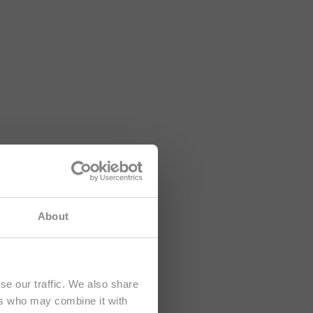
sah je určený
About
se our traffic. We also share
ers who may combine it with