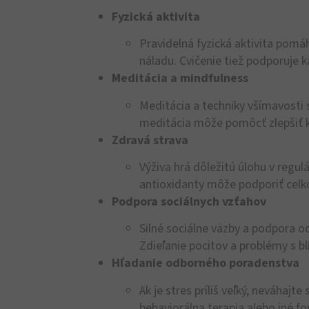
Fyzická aktivita
Pravidelná fyzická aktivita pomá
náladu. Cvičenie tiež podporuje 
Meditácia a mindfulness
Meditácia a techniky všímavosti s
meditácia môže pomôcť zlepšiť ko
Zdravá strava
Výživa hrá dôležitú úlohu v regul
antioxidanty môže podporiť celko
Podpora sociálnych vzťahov
Silné sociálne väzby a podpora od
Zdieľanie pocitov a problémy s bl
Hľadanie odborného poradenstva
Ak je stres príliš veľký, neváhajt
behaviorálna terapia alebo iné fo