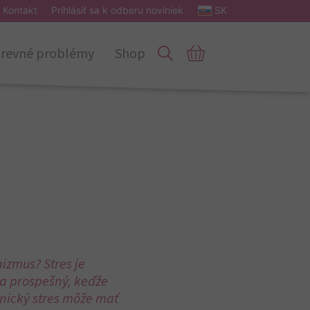
Kontakt
Prihlásiť sa k odberu noviniek
SK
revné problémy
Shop
izmus? Stres je
a prospešný, keďže
onický stres môže mať