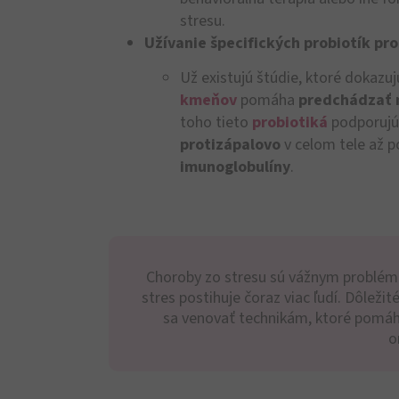
stresu.
Užívanie špecifických probiotík pro
Už existujú štúdie, ktoré dokazujú
kmeňov
pomáha
predchádzať 
toho tieto
probiotiká
podporuj
protizápalovo
v celom tele až 
imunoglobulíny
.
Choroby zo stresu sú vážnym problém
stres postihuje čoraz viac ľudí. Dôležit
sa venovať technikám, ktoré pomáha
o