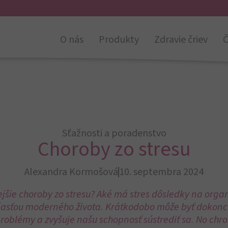
O nás
Produkty
Zdravie čriev
Č
Sťažnosti a poradenstvo
Choroby zo stresu
Alexandra Kormošová
10. septembra 2024
ejšie choroby zo stresu? Aké má stres dôsledky na organ
časťou moderného života. Krátkodobo môže byť dokonc
oblémy a zvyšuje našu schopnosť sústrediť sa. No chr