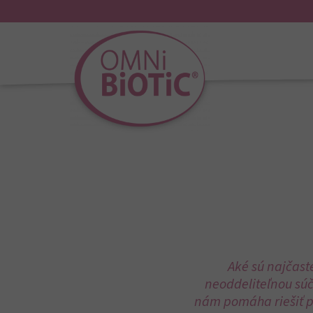
Aké sú najčast
neoddeliteľnou sú
nám pomáha riešiť pr