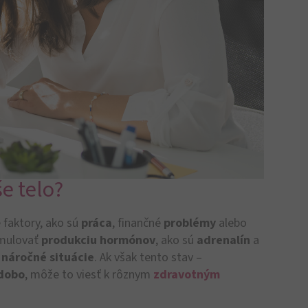
e telo?
 faktory, ako sú
práca
, finančné
problémy
alebo
imulovať
produkciu hormónov
, ako sú
adrenalín
a
 náročné situácie
. Ak však tento stav –
dobo
, môže to viesť k rôznym
zdravotným