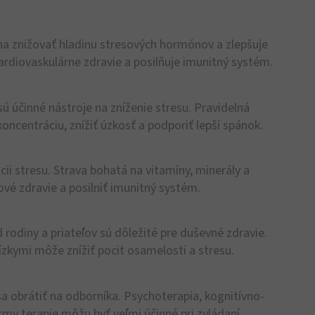
Kúpiť a ušetriť
ha znižovať hladinu stresových hormónov a zlepšuje
kardiovaskulárne zdravie a posilňuje imunitný systém.
ú účinné nástroje na zníženie stresu. Pravidelná
ncentráciu, znížiť úzkosť a podporiť lepší spánok.
ácii stresu. Strava bohatá na vitamíny, minerály a
vé zdravie a posilniť imunitný systém.
 rodiny a priateľov sú dôležité pre duševné zdravie.
ízkymi môže znížiť pocit osamelosti a stresu.
e sa obrátiť na odborníka. Psychoterapia, kognitívno-
rmy terapie môžu byť veľmi účinné pri zvládaní