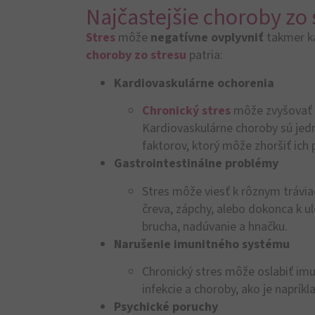
Najčastejšie choroby zo s
Stres
môže
negatívne ovplyvniť
takmer ka
choroby zo stresu
patria:
Kardiovaskulárne ochorenia
Chronický stres
môže zvyšovať k
Kardiovaskulárne choroby sú jedno
faktorov, ktorý môže zhoršiť ich 
Gastrointestinálne problémy
Stres môže viesť k rôznym tráv
čreva, zápchy, alebo dokonca k u
brucha, nadúvanie a hnačku.
Narušenie imunitného systému
Chronický stres môže oslabiť imu
infekcie a choroby, ako je napríkl
Psychické poruchy