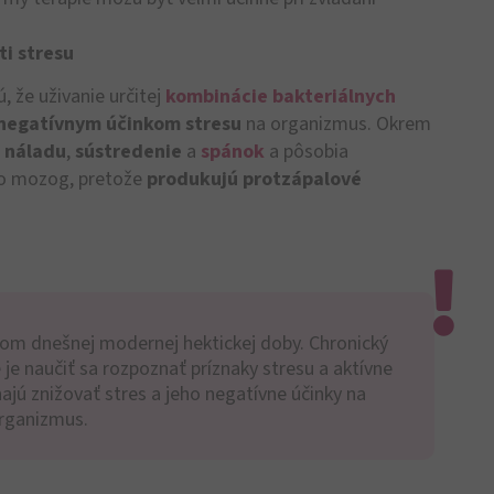
ti stresu
, že uživanie určitej
kombinácie bakteriálnych
negatívnym účinkom stresu
na organizmus. Okrem
ú
náladu
,
sústredenie
a
spánok
a pôsobia
po mozog, pretože
produkujú protzápalové
om dnešnej modernej hektickej doby. Chronický
é je naučiť sa rozpoznať príznaky stresu a aktívne
jú znižovať stres a jeho negatívne účinky na
rganizmus.