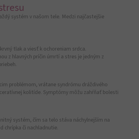
tresu​
ždý systém v našom tele. Medzi najčastejšie
rvný tlak a viesť k ochoreniam srdca.
u z hlavných príčin úmrtí a stres je jedným z
priebeh.
iacim problémom, vrátane syndrómu dráždivého
lceratívnej kolitíde. Symptómy môžu zahŕňať bolesti
nitný systém, čím sa telo stáva náchylnejším na
ad chrípka či nachladnutie.