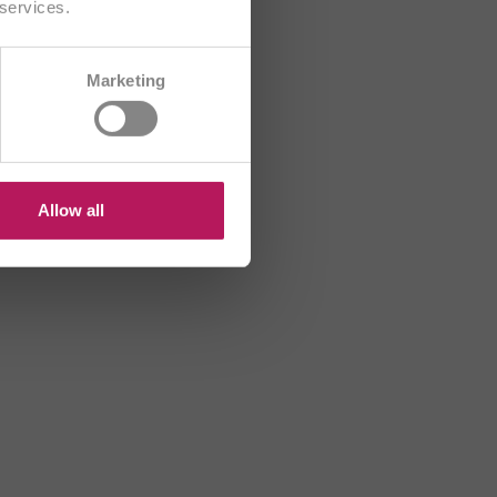
 services.
CH/FR
Marketing
B
HR
US
Allow all