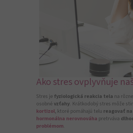
Ako stres ovplyvňuje naš
Stres je
fyziologická reakcia tela
na rôzne
osobné
vzťahy
. Krátkodobý stres môže st
kortizol
, ktoré pomáhajú telu
reagovať na
hormonálna nerovnováha
pretrváva
dlho
problémom
.