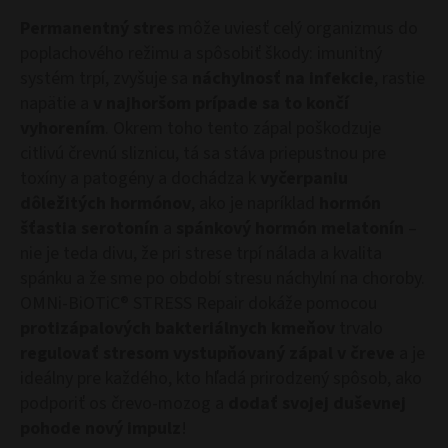
Permanentný stres
môže uviesť celý organizmus do
poplachového režimu a spôsobiť škody: imunitný
systém trpí, zvyšuje sa
náchylnosť na infekcie
, rastie
napätie a
v najhoršom prípade sa to končí
vyhorením
. Okrem toho tento zápal poškodzuje
citlivú črevnú sliznicu, tá sa stáva priepustnou pre
toxíny a patogény a dochádza k
vyčerpaniu
dôležitých hormónov
, ako je napríklad
hormón
šťastia serotonín
a
spánkový hormón melatonín
–
nie je teda divu, že pri strese trpí nálada a kvalita
spánku a že sme po období stresu náchylní na choroby.
OMNi-BiOTiC® STRESS Repair dokáže pomocou
protizápalových bakteriálnych kmeňov
trvalo
regulovať stresom vystupňovaný zápal v čreve
a je
ideálny pre každého, kto hľadá prirodzený spôsob, ako
podporiť os črevo-mozog a
dodať svojej duševnej
pohode nový impulz
!