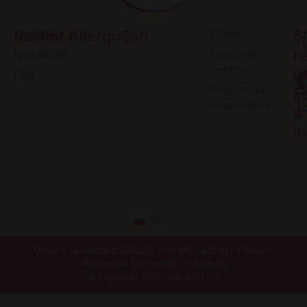
Servis
Kontakt
Institut AllergoSan
O nás
S
n
Newsletter
Odborné
centrum
n
FAQ
Prof. Anita
F
Frauwallner
a
I
SK
Údaje o spoločnosti
Zásady ochrany osobných údajov
Všeobecné obchodné podmienky
© Copyright 2026 OMNi-BiOTiC®