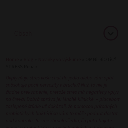
Obsah
Home
»
Blog
»
Novinky vo výskume
»
OMNi-BiOTiC®
STRESS Repair
Ovplyvňuje stres vašu chuť do jedla alebo vám opäť
spôsobuje pocit nervozity v bruchu? Nuž, to nie je
žiadne prekvapenie, pretože stres má negatívny vplyv
na črevá! Dobrá správa je: Mnohé klinické – placebom
zaslepené štúdie už dokázali, že pomocou prírodných
probiotických baktérií sa vám to môže podariť dostať
pod kontrolu. Tu sme zhrnuli všetko, čo potrebujete
vedieť o probiotikách, psychobiotikách a duševnom