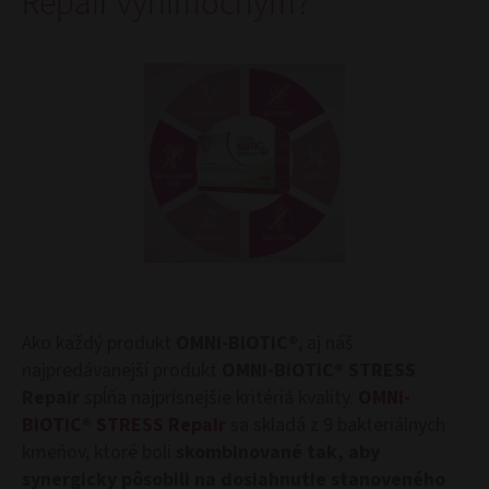
Repair výnimočným?
Ako každý produkt
OMNi-BiOTiC®
, aj náš
najpredávanejší produkt
OMNi-BiOTiC® STRESS
Repair
spĺňa najprísnejšie kritériá kvality.
OMNi-
BiOTiC® STRESS Repair
sa skladá z 9 bakteriálnych
kmeňov, ktoré boli
skombinované tak, aby
synergicky pôsobili na dosiahnutie stanoveného