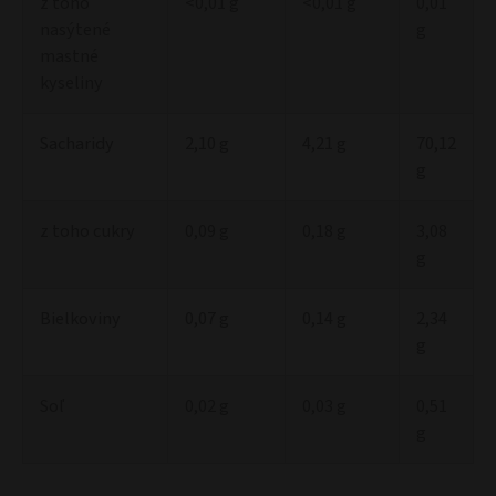
z toho
<0,01 g
<0,01 g
0,01
nasýtené
g
mastné
kyseliny
Sacharidy
2,10 g
4,21 g
70,12
g
z toho cukry
0,09 g
0,18 g
3,08
g
Bielkoviny
0,07 g
0,14 g
2,34
g
Soľ
0,02 g
0,03 g
0,51
g