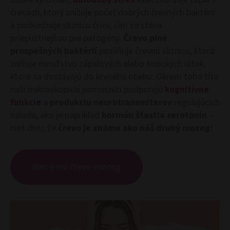
črevách, ktorý znižuje počet dobrých črevných baktérií
a poškodzuje sliznicu čriev, čím sa stáva
priepustnejšou pre patogény.
Črevo plné
prospešných baktérií
posilňuje črevnú sliznicu, ktorá
znižuje množstvo zápalových alebo toxických látok,
ktoré sa dostávajú do krvného obehu. Okrem toho títo
naši mikroskopickí pomocníci podporujú
kognitívne
funkcie
a
produkciu neurotransmiterov
regulujúcich
náladu, ako je napríklad
hormón šťastia serotonín
–
niet divu, že
črevo je známe ako náš druhý mozog
!
Viac o osi črevo-mozog