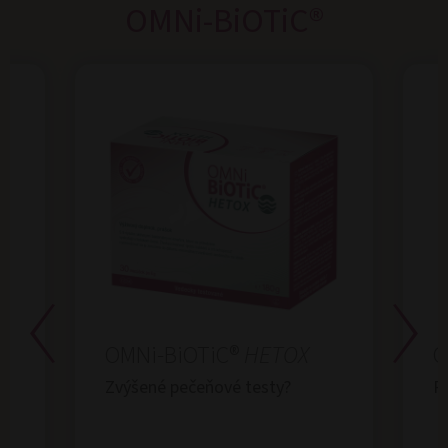
OMNi-BiOTiC®
OMNi-BiOTiC®
HETOX
O
Zvýšené pečeňové testy?
R