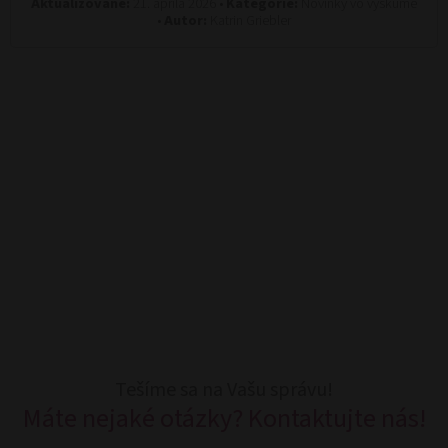
Aktualizované:
21. apríla 2026 •
Kategórie:
Novinky vo výskume
•
Autor:
Katrin Griebler
Tešíme sa na Vašu správu!
Máte nejaké otázky? Kontaktujte nás!