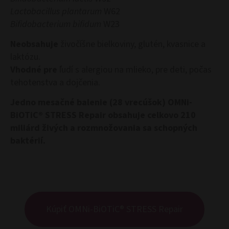
Lactobacillus plantarum
W62
Bifidobacterium bifidum
W23
Neobsahuje
živočíšne bielkoviny, glutén, kvasnice a
laktózu.
Vhodné pre
ľudí s alergiou na mlieko, pre deti, počas
tehotenstva a dojčenia.
Jedno mesačné balenie (28 vrecúšok) OMNi-
BiOTiC® STRESS Repair obsahuje celkovo 210
miliárd živých a rozmnožovania sa schopných
baktérií.
Kúpiť OMNi-BiOTiC® STRESS Repair