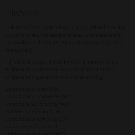
Zloženie
Kukuričný škrob, maltodextrín, inulín, chlorid draselný,
ryžový proteín, bakteriálne kmene*, síran horečnatý,
fruktooligosacharidy (FOS), enzýmy (amylázy), síran
manganatý
*9 ľudských bakteriálnych kmeňov s minimálne 7,5
miliardami organizmov na 1 vrecúško(= 3 g) a 15
miliardami organizmov na 2 vrecúška(= 6 g):
Lactobacillus casei
W56
Lactobacillus acidophilus
W22
Lactobacillus paracasei
W20
Bifidobacterium lactis
W51
Lactobacillus salivarius
W24
Lactococcus lactis
W19
Bifidobacterium lactis
W52