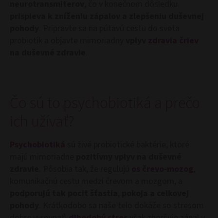
neurotransmiterov
, čo v konečnom dôsledku
prispieva k zníženiu zápalov a zlepšeniu duševnej
pohody
. Pripravte sa na pútavú cestu do sveta
probiotík a objavte mimoriadny
vplyv
zdravia čriev
na duševné zdravie
.
Čo sú to psychobiotiká a prečo
ich užívať?
Psychobiotiká
sú živé probiotické baktérie, ktoré
majú mimoriadne
pozitívny vplyv na duševné
zdravie
. Pôsobia tak, že regulujú
os črevo-mozog
,
komunikačnú cestu medzi črevom a mozgom, a
podporujú tak pocit šťastia
,
pokoja a celkovej
pohody
. Krátkodobo sa naše telo dokáže so stresom
dobre vyrovnať,
dlhodobý stres
však zhoršuje zápal v