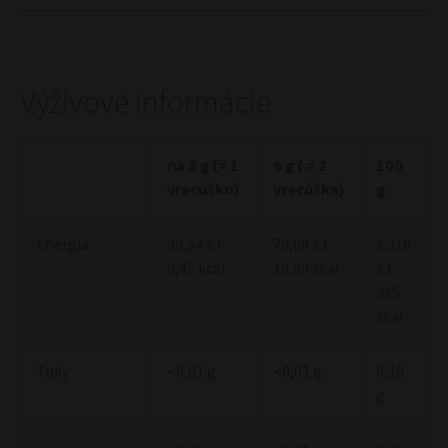
Výživové informácie
na 3 g (= 1
6 g ( = 2
100
vrecúško)
vrecúška)
g
Energia
39,54 kJ
79,08 kJ
1.318
9,45 kcal
18,90 kcal
kJ
315
kcal
Tuky
<0,01 g
<0,01 g
0,10
g