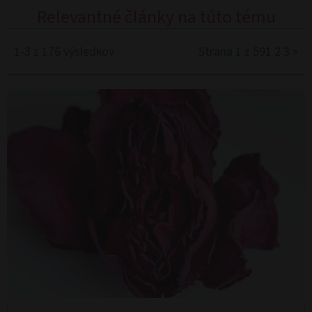
Relevantné články na túto tému
1-3 z 176 výsledkov
Strana 1 z 59
1
2
3
»