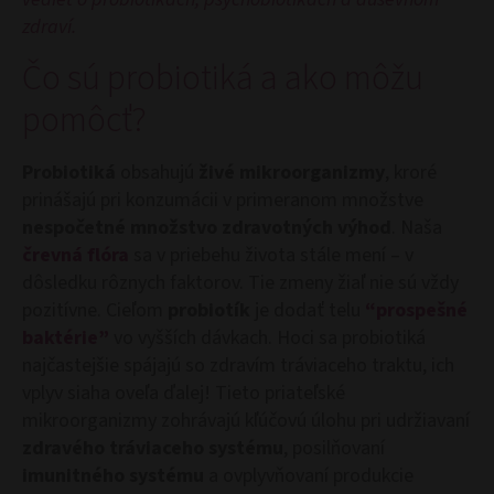
zdraví.
Čo sú probiotiká a ako môžu
pomôcť?
Probiotiká
obsahujú
živé mikroorganizmy
, kroré
prinášajú pri konzumácii v primeranom množstve
nespočetné množstvo zdravotných výhod
. Naša
črevná flóra
sa v priebehu života stále mení – v
dôsledku rôznych faktorov. Tie zmeny žiaľ nie sú vždy
pozitívne. Cieľom
probiotík
je dodať telu
“prospešné
baktérie”
vo vyšších dávkach. Hoci sa probiotiká
najčastejšie spájajú so zdravím tráviaceho traktu, ich
vplyv siaha oveľa ďalej! Tieto priateľské
mikroorganizmy zohrávajú kľúčovú úlohu pri udržiavaní
zdravého tráviaceho systému
, posilňovaní
imunitného systému
a ovplyvňovaní produkcie