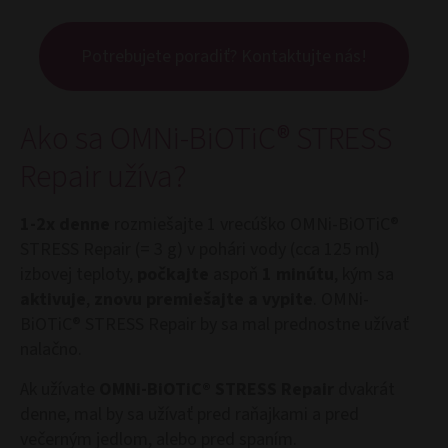
Potrebujete poradiť? Kontaktujte nás!
Ako sa OMNi-BiOTiC® STRESS
Repair užíva?
1-2x denne
rozmiešajte 1 vrecúško OMNi-BiOTiC®
STRESS Repair (= 3 g) v pohári vody (cca 125 ml)
izbovej teploty,
počkajte
aspoň
1 minútu
, kým sa
aktivuje
,
znovu premiešajte a vypite
. OMNi-
BiOTiC® STRESS Repair by sa mal prednostne užívať
nalačno.
Ak užívate
OMNi-BiOTiC® STRESS Repair
dvakrát
denne, mal by sa užívať pred raňajkami a pred
večerným jedlom, alebo pred spaním.