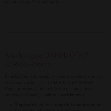
Luttenberger, Mikrobiologička
Ako funguje OMNi-BiOTiC®
STRESS Repair?
Klinické štúdie dokazujú, že stres a zápalové zmeny v
čreve spolu úzko súvisia. OMNi-BiOTiC® STRESS
Repair je výživový doplnok, ktorý obsahuje deväť
vedecky testovaných bakteriálnych kmeňov,
Zlepšenie
bariérovej
funkcie črevnej sliznice