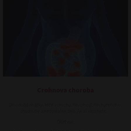
Crohnova choroba
Dlhodobá hnačka, kŕče v bruchu, nevoľnosť, nechutenstvo,
chudnutie a nedostatok živín. Ak sú vám tieto…
Čítať viac