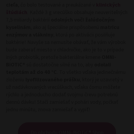
cieľa
, čo bolo testované a preukázané v
klinických
štúdiách
. Každé 3 g vrecúško obsahuje neuveriteľných
7,5 miliardy baktérií
odolných voči žalúdočným
kyselinám
, ako aj špeciálne prispôsobenú
matricu
enzýmov a vlákniny
, ktorá po aktivácii posilňuje
baktérie! Navyše sa nemusíte obávať, že vám výrobok
bude zaberať miesto v chladničke, ako je to v prípade
iných probiotík, pretože bakteriálne kmene
OMNi-
BiOTiC®
sú dostatočne silné na to, aby
odolali
teplotám až do 40 °C
. To všetko vďaka jedinečnému
zloženiu
lyofilizovaného prášku
, ktorý je uzavretý v
už nadávkovaných vrecúškach, vďaka čomu môžete
rýchlo a jednoducho dodať svojmu črevu potrebnú
dennú dávku! Stačí zamiešať v pohári vody, počkať
jednu minútu, znova zamiešať a vypiť!
Do obchodu OMNi-BiOTiC® Shop