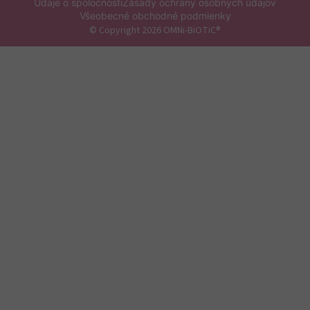
Údaje o spoločnosti
Zásady ochrany osobných údajov
Všeobecné obchodné podmienky
© Copyright 2026 OMNi-BiOTiC®