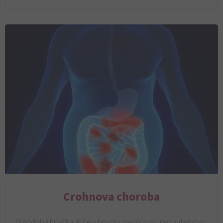
Crohnova choroba
Dlhodobá hnačka, kŕče v bruchu, nevoľnosť, nechutenstvo,