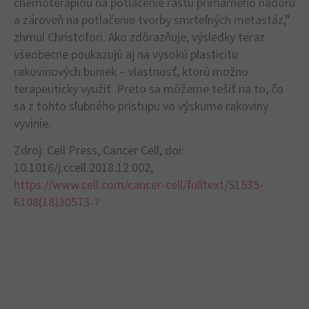
chemoterapiou na potlačenie rastu primárneho nádoru
a zároveň na potlačenie tvorby smrteľných metastáz,”
zhrnul Christofori. Ako zdôrazňuje, výsledky teraz
všeobecne poukazujú aj na vysokú plasticitu
rakovinových buniek – vlastnosť, ktorú možno
terapeuticky využiť. Preto sa môžeme tešiť na to, čo
sa z tohto sľubného prístupu vo výskume rakoviny
vyvinie.
Zdroj: Cell Press, Cancer Cell, doi:
10.1016/j.ccell.2018.12.002,
https://www.cell.com/cancer-cell/fulltext/S1535-
6108(18)30573-7