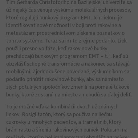
Tím Gerharda Christoforiho na Bazilejskej univerzite sa
už nejaký čas venuje výskumu molekulárnych procesov,
ktoré regulujú bunkový program EMT. Ich cieľom je
identifikovať nové možnosti v boji proti rakovine a
metastázam prostredníctvom získania poznatkov o
tomto systéme. Teraz sa im to zrejme podarilo. Liek
použili presne vo fáze, keď rakovinové bunky
prechádzajú bunkovým programom EMT – t. j. keď sú
obzvlášť schopné transformácie a nakoniec sa stávajú
mobilnými. Zjednodušene povedané, výskumníkom sa
podarilo prinútiť rakovinové bunky, aby sa namiesto
zlých potulných spoločníkov zmenili na pomalé tukové
bunky, ktoré zostanú na mieste a nebudú sa ďalej deliť.
To je možné vďaka kombinácii dvoch už známych
liekov: Rosiglitazón, ktorý sa používa na liečbu
cukrovky u mnohých pacientov, a trametinib, ktorý
bráni rastu a šíreniu rakovinových buniek. Pokusmi na
myšiach, ktorým bol implantovaný obzvlášť agresívny