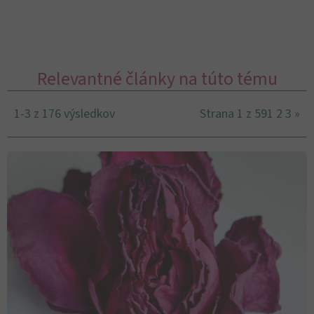
Relevantné články na túto tému
1-3 z 176 výsledkov
Strana 1 z 59
1
2
3
»