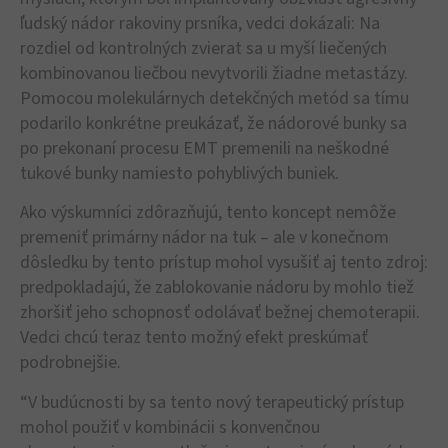
ľudský nádor rakoviny prsníka, vedci dokázali: Na
rozdiel od kontrolných zvierat sa u myší liečených
kombinovanou liečbou nevytvorili žiadne metastázy.
Pomocou molekulárnych detekčných metód sa tímu
podarilo konkrétne preukázať, že nádorové bunky sa
po prekonaní procesu EMT premenili na neškodné
tukové bunky namiesto pohyblivých buniek.
Ako výskumníci zdôrazňujú, tento koncept nemôže
premeniť primárny nádor na tuk – ale v konečnom
dôsledku by tento prístup mohol vysušiť aj tento zdroj:
predpokladajú, že zablokovanie nádoru by mohlo tiež
zhoršiť jeho schopnosť odolávať bežnej chemoterapii.
Vedci chcú teraz tento možný efekt preskúmať
podrobnejšie.
“V budúcnosti by sa tento nový terapeutický prístup
mohol použiť v kombinácii s konvenčnou