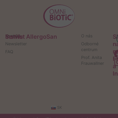
Servis
Kontakt
Institut AllergoSan
O nás
S
n
Newsletter
Odborné
centrum
n
FAQ
Prof. Anita
F
Frauwallner
a
I
SK