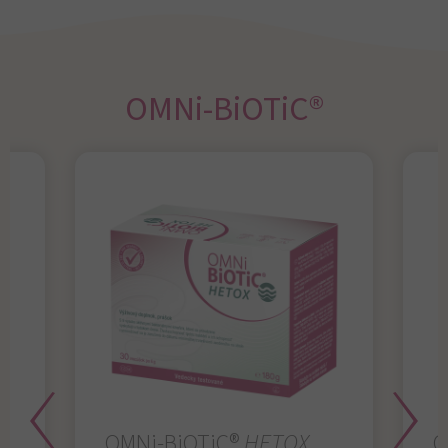
OMNi-BiOTiC®
OMNi-BiOTiC®
HETOX
O