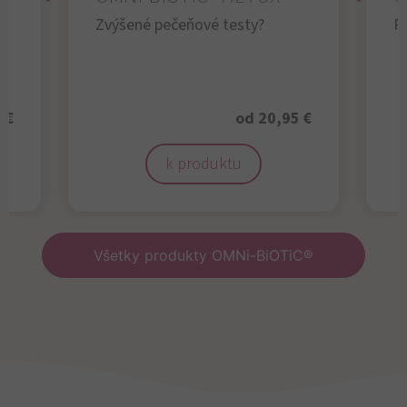
Zvýšené pečeňové testy?
R
 €
od 20,95 €
k produktu
Všetky produkty OMNi-BiOTiC®