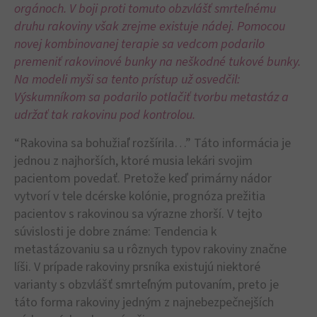
orgánoch. V boji proti tomuto obzvlášť smrteľnému
druhu rakoviny však zrejme existuje nádej. Pomocou
novej kombinovanej terapie sa vedcom podarilo
premeniť rakovinové bunky na neškodné tukové bunky.
Na modeli myši sa tento prístup už osvedčil:
Výskumníkom sa podarilo potlačiť tvorbu metastáz a
udržať tak rakovinu pod kontrolou.
“Rakovina sa bohužiaľ rozšírila…” Táto informácia je
jednou z najhorších, ktoré musia lekári svojim
pacientom povedať. Pretože keď primárny nádor
vytvorí v tele dcérske kolónie, prognóza prežitia
pacientov s rakovinou sa výrazne zhorší. V tejto
súvislosti je dobre známe: Tendencia k
metastázovaniu sa u rôznych typov rakoviny značne
líši. V prípade rakoviny prsníka existujú niektoré
varianty s obzvlášť smrteľným putovaním, preto je
táto forma rakoviny jedným z najnebezpečnejších