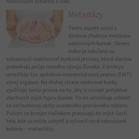
nádorových ochorení u žien.
Metastázy
Tento aspekt súvisí s
doslova zhubnou mutáciou
nádorových buniek. Okrem
iného je založený na
schopnosti reaktivovať bunkové procesy, ktoré vlastne
prebiehajú počas ranného vývoja človeka. V embryu
umožňuje tzv. epitelovo-mezenchýmový prenos (EMT)
vývoj orgánov. Na druhej strane nádorové bunky
využívajú tento proces na to, aby si osvojili pohyblivé
vlastnosti iných typov buniek. To im umožňuje oddeliť
sa od bunkovej väzby usadeného primárneho nádoru.
Potom sa krvným riečiskom presúvajú do iných častí
tela, kde sa môžu uchytiť a vytvoriť nové rakovinové
kolónie – metastázy.