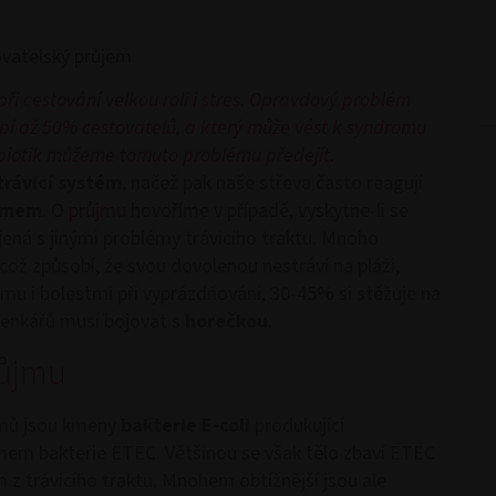
vatelský průjem
ři cestování velkou roli i stres. Opravdový problém
pí až 50
%
cestovatelů, a který může vést k syndromu
biotik můžeme tomuto problému předejít.
trávicí systém
, načež pak naše střeva často reagují
jmem
. O
průjmu
hovoříme v případě, vyskytne-li se
ojená s jinými problémy trávicího traktu. Mnoho
ž způsobí, že svou dovolenou nestráví na pláži,
ůjmu i bolestmi při vyprázdňování, 30-45% si stěžuje na
lenkářů musí bojovat s
horečkou
.
růjmu
jmů jsou kmeny
bakterie E-coli
produkující
mem bakterie ETEC. Většinou se však tělo zbaví ETEC
 trávicího traktu. Mnohem obtížnější jsou ale