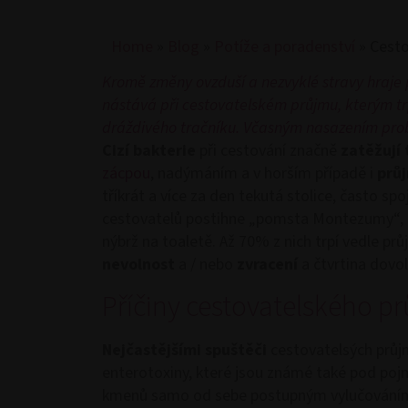
Home
»
Blog
»
Potíže a poradenství
»
Cesto
Kromě změny ovzduší a nezvyklé stravy hraje p
nástává při cestovatelském průjmu, kterým tr
dráždivého tračníku. Včasným nasazením pro
Cizí bakterie
při cestování značně
zatěžují
zácpou
, nadýmáním a v horším případě i
prů
tříkrát a více za den tekutá stolice, často sp
cestovatelů postihne „pomsta Montezumy“, co
nýbrž na toaletě. Až 70% z nich trpí vedle pr
nevolnost
a / nebo
zvracení
a čtvrtina dovo
Příčiny cestovatelského p
Nejčastějšími spuštěči
cestovatelsých prů
enterotoxiny, které jsou známé také pod poj
kmenů samo od sebe postupným vylučováním z