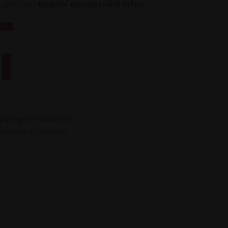
 jako jsou
funkční onemocnění střev
.
 patogenní bakterie
působení užitečných