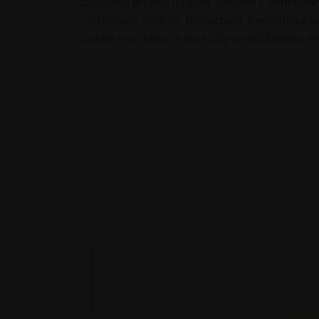
způsobují průjmy (průjmy spojené s antibioti
Clostridium difficile
. Neuvážené a nekritické p
tvorbě rezistencí, a proto by se antibiotika m