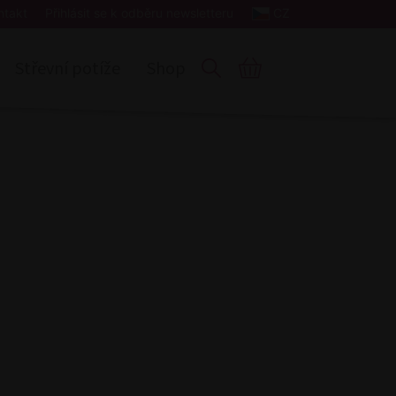
ntakt
Přihlásit se k odběru newsletteru
CZ
Střevní potíže
Shop