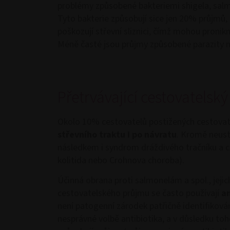
problémy způsobené bakteriemi shigela, salmo
Tyto bakterie způsobují sice jen 20% průjmů, 
poškozují střevní sliznici, čímž mohou pronik
Méně časté jsou průjmy způsobené parazity n
Přetrvávající cestovatelsk
Okolo 10% cestovatelů postižených cestova
střevního traktu
i po návratu
. Kromě neust
následkem i syndrom dráždivého tračníku a ch
kolitida nebo Crohnova choroba).
Účinná obrana proti salmonelám a spol., jejich
cestovatelského průjmu se často používají
an
není patogenní zárodek patřičně identifiková
nesprávné volbě antibiotika, a v důsledku to