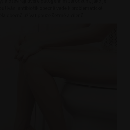
ky) a otevírají dveře patogenním zárodkům, jako je
oužívání antibiotik obecně vede k problematické
ěla obecně užívat pouze šetrně a cíleně.