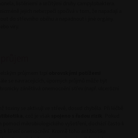
nela, listériemi a určitými druhy campylobaktera.
nicméně jejich nebezpečí spočívá v tom, že napadají a
nout do střevního oběhu a napadnout i jiné orgány.
ebo viry.
ý průjem
telským průjmem trpí
obrovskými potížemi
ále se navracejících, úporných průjmů může být
ronicky zánětlivá onemocnění střev (např. ulcerózní
ž toxiny se aktivují ve střevě, dosud chyběla. Při léčbě
tibiotika
, což je však
spojeno s řadou rizik
. Pokud
n pomocí mikrobiologického vyšetření, dochází často k
ho k šíření onemocnění. Kromě toho antibiotika