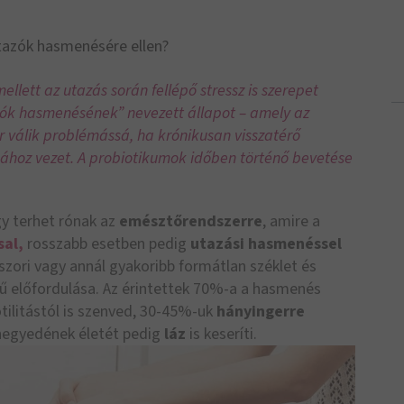
tazók hasmenésére ellen?
ellett az utazás során fellépő stressz is szerepet
zók hasmenésének” nevezett állapot – amely az
r válik problémássá, ha krónikusan visszatérő
ómához vezet. A probiotikumok időben történő bevetése
y terhet rónak az
emésztőrendszerre
, amire a
sal,
rosszabb esetben pedig
utazási hasmenéssel
szori vagy annál gyakoribb formátlan széklet és
ű előfordulása. Az érintettek 70%-a a hasmenés
ilitástól is szenved, 30-45%-uk
hányingerre
negyedének életét pedig
láz
is keseríti.