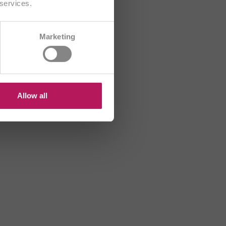
 services.
CH/FR
Marketing
B
HR
US
Allow all