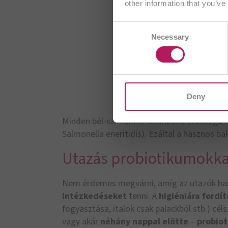
other information that you’ve
Consent
AT
Necessary
Selection
CH/
I
Deny
Minden bél-szimbióta különböző erősségű ha
Salmonella eneritidis). Ezáltal a hasznos bak
Utazás probiotikumokka
Nem érdemes megvárni, amíg az utazók ha
intézkedéseket
tenni. A
higiéniára
fordít
fogyasztása, italok csak palackból stb.) cél
vagy akár
néhány nappal előtte
–
probio