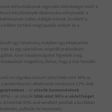
umok előfordulásának regionális különbségei miatt a
lmazó készítmények alkalmazása előnyösebb: a
baktériumok széles skáláján hatnak. Emellett a
 a bélben történő megtapadás esélyét és a
szült egy tanulmány, melyben egy kifejezetten
zset és egy speciálisan adaptált prebiotikum-
gáltak. Azon tulajdonságukat figyelték meg,
ialakulását megelőzni, illetve, hogy a már fennálló
.
ázatú országokba utazott (ahol több mint 50% az
), a probiotikumot alkalmazók mindössze 12%-ánál
gyiptomban
– az
utazók hasmenésének
 80%) – az utazók
több mint 90%-a védettséget
Az érintettek 95%-ánál emellett javultak a korábban
ékrekedés, puffadás és hasmenés).