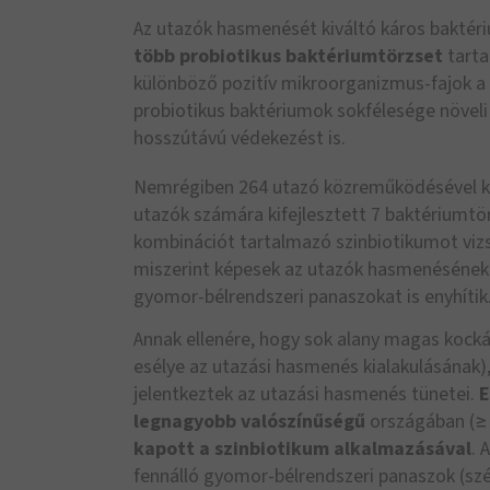
Az utazók hasmenését kiváltó káros baktéri
több probiotikus baktériumtörzset
tarta
különböző pozitív mikroorganizmus-fajok a 
probiotikus baktériumok sokfélesége növeli
hosszútávú védekezést is.
Nemrégiben 264 utazó közreműködésével ké
utazók számára kifejlesztett 7 baktériumtör
kombinációt tartalmazó szinbiotikumot vizs
miszerint képesek az utazók hasmenésének k
gyomor-bélrendszeri panaszokat is enyhítik
Annak ellenére, hogy sok alany magas kock
esélye az utazási hasmenés kialakulásának
jelentkeztek az utazási hasmenés tünetei.
E
legnagyobb valószínűségű
országában (≥
kapott a szinbiotikum alkalmazásával
. 
fennálló gyomor-bélrendszeri panaszok (sz