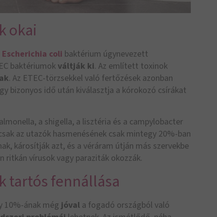
k okai
Escherichia coli
baktérium úgynevezett
TEC baktériumok
váltják ki
. Az említett toxinok
nak
. Az ETEC-törzsekkel való fertőzések azonban
gy bizonyos idő után kiválasztja a kórokozó csírákat
monella, a shigella, a lisztéria és a campylobacter
n csak az utazók hasmenésének csak mintegy 20%-ban
nak, károsítják azt, és a véráram útján más szervekbe
 ritkán vírusok vagy paraziták okozzák.
 tartós fennállása
gy 10%-ának még
jóval
a fogadó országból való