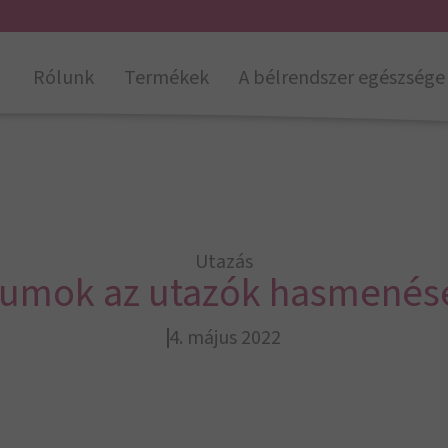
Rólunk
Termékek
A bélrendszer egészsége
Utazás
kumok az utazók hasmenésé
4. május 2022