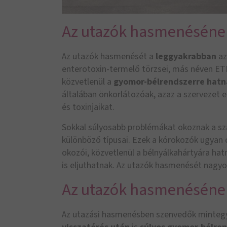
Az utazók hasmenéséne
Az utazók hasmenését a
leggyakrabban
az
enterotoxin-termelő törzsei, más néven E
közvetlenül a
gyomor-bélrendszerre hat
általában önkorlátozóak, azaz a szervezet e
és toxinjaikat.
Sokkal súlyosabb problémákat okoznak a szal
különböző típusai. Ezek a kórokozók ugya
okozói, közvetlenül a bélnyálkahártyára hat
is eljuthatnak. Az utazók hasmenését nagyon
Az utazók hasmenésének
Az utazási hasmenésben szenvedők minte