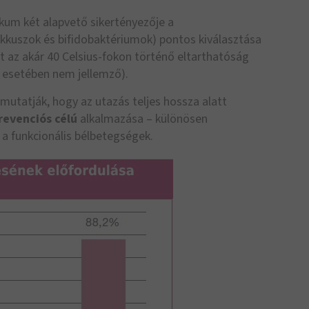
kum két alapvető sikertényezője a
okkuszok és bifidobaktériumok) pontos kiválasztása
 az akár 40 Celsius-fokon történő eltarthatóság
 esetében nem jellemző).
utatják, hogy az utazás teljes hossza alatt
revenciós célú
alkalmazása – különösen
l. a funkcionális bélbetegségek.