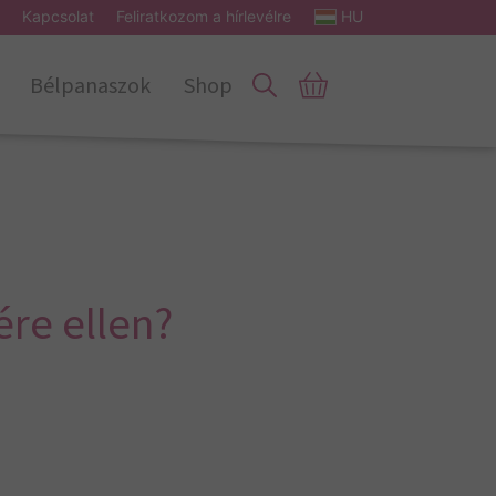
Kapcsolat
Feliratkozom a hírlevélre
HU
Bélpanaszok
Shop
re ellen?