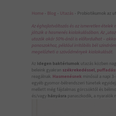
Home
-
Blog
-
Utazás
-
Probiotikumok az u
Az éghajlatváltozás és az ismeretlen ételek m
játszik a hasmenés kialakulásában. Az „uta
utazók akár 50%-ánál is előfordulhat – akko
panaszokhoz, például irritábilis bél szindr
megelőzheti a szövődmények kialakulását.
Az
idegen baktériumok
utazás közben nag
beleink gyakran
székrekedéssel
,
puffadás
reagálnak.
Hasmenésnek
minősül a napi 3-
egyéb gyomor-bélrendszeri tünetek egyidej
mellett még fájdalmas görcsöktől és bélmot
és/vagy
hányásra
panaszkodik, a nyaralók 