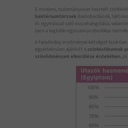
E modern, tudományosan tesztelt szinbioti
baktériumtörzsek
(laktobacilusok, laktok
és egymással való összehangolása, valamint
(ami a legtöbb egyszerű probiotikus termék
A tanulmány eredményei kétséget kizáróan m
egyértelműen ajánlott a
szinbiotikumok p
szövődmények elkerülése érdekében
, p