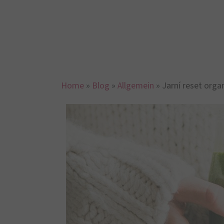
Vykročte do jara se zdr
Po tisíce let je půst v mnoha kulturách os
organismu
v mnoha směrech –
fyzickém, 
samoléčivých sil těla
. V pravém slova smy
mimo jiné i detoxikaci, tj. zbavení těla nejrů
V současné době je půst opět v módě – zej
intermitentní hladovění
, dal této tradič
prospěšnými účinky půstu se zabývají i četné
střev.
Trávicímu traktu se půstem značně ul
která pomůže napravit stávající poškození st
Co dělají škodliviny s n