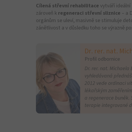
OMNi-
Probiotika - pro Vá
OMNi-BiOTiC® 10
OMNi-Bi
AAD
AAD Kid
Užíváte antibiotika?
Antibiotika?