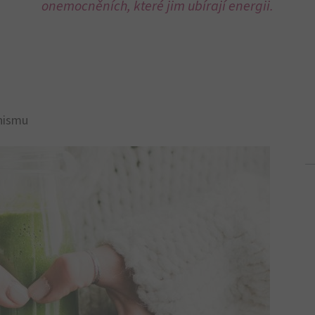
avým intestinem
vědčenou
metodou, která
slouží k
očistě
a posílení
psychickém i duchovním
– a k
aktivaci
slu jde o to, zbavit se veškeré zátěže. Půst znamená
znějších škodlivých látek.
ména tzv.
přerušovaný půst,
známý také jako
ní léčebné metodě obrovský impuls. Zdraví
 studie, které potvrzují jeho
pozitivní vliv
na
zdraví
eví – a právě zde je vhodná cílená
střevní očista
,
řev a obnoví jejich zdraví prospěšnou funkci.
aším tělem?