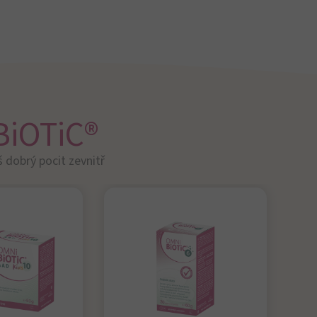
ětské
roflóry
 480,00 Kč
od 1 200,00 Kč
oduktu
K produktu
iOTiC® produkty