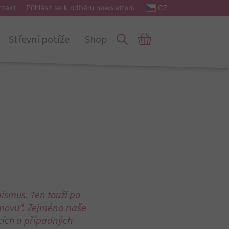
ntakt
Přihlásit se k odběru newsletteru
CZ
Střevní potíže
Shop
Obsah
Vykročte do jara se zdravým
intestinem
Co dělají škodliviny s naším tělem?
Půst a očista střev: vysoce účinná
kombinace