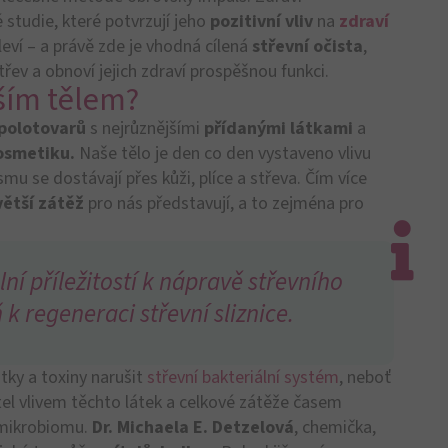
átku mírné
záněty
se mohou rozšířit a vést k
ům
,
přibývání na váze
nebo dokonce k chronickým
ebo jiná autoimunitní onemocnění.
oce účinná kombinace