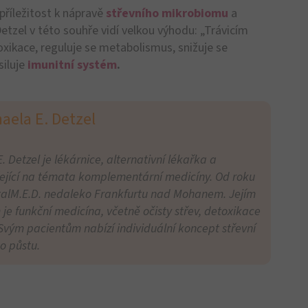
BiOTiC®
š dobrý pocit zevnitř
OTiC® 10
OMNi-BiOTiC® 6
s
A
Posila střevního zdraví
na každý den!
 Citlivé
V