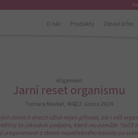
Ko
anismu
O nás
Produkty
Zdraví střev