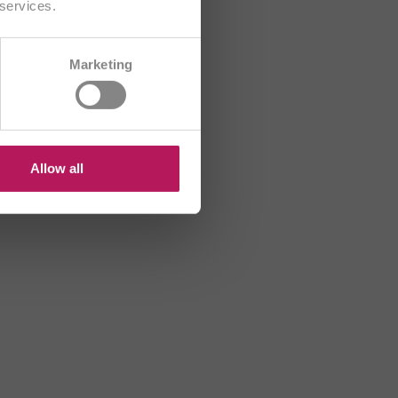
 services.
CH/FR
Marketing
R
HU
US
Allow all