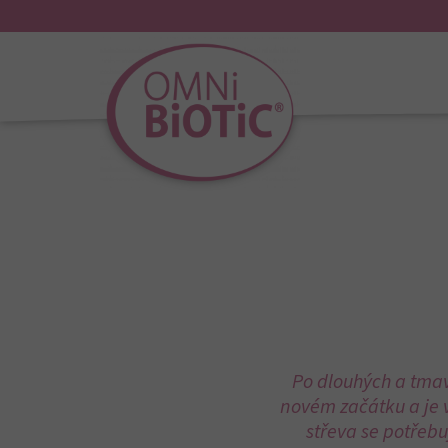
Home
»
Blog
»
Allgemein
»
Jarní reset org