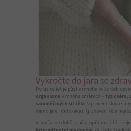
Od
průmyslově zpracovaných potravin a
léky
až po
sprchové gely
,
zubní pasty
a
k
mnoha chemických látek. Do našeho organismu
těchto
cizorodých částic přijímáme
, tím
naše
detoxikační orgány
.
Cílená střevní očista je ide
mikrobiomu a zároveň k
Z dlouhodobého hlediska mohou škodlivé lát
mnoho našich prospěšných střevních obyvat
zahyne, což vede nerovnováze ve střevním
naturopatka a odbornice na očistu střev, ví
udržována rovnováha mezi střevními bakter
To znamená, že střevní sliznice „děraví“, co
syndrom zvýšené propustnosti střev
. V 
– dostávají látky ze střev, které by tam za 