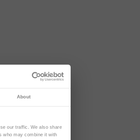
ah je určen
About
se our traffic. We also share
ers who may combine it with