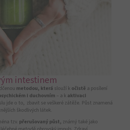
 polotovarů
s nejrůznějšími
přídanými látkami
a
osmetiku.
Naše tělo je den co den vystaveno vlivu
 se dostávají přes kůži, plíce a střeva. Čím více
větší zátěž
pro nás představují, a to zejména pro
ální příležitostí k nápravě střevního
 regeneraci střevní sliznice.
ky a toxiny narušit
střevní bakteriální systém
, neboť
el vlivem těchto látek a celkové zátěže časem
 mikrobiomu.
Dr. Michaela E. Detzelová
, chemička,
, jaké to může
mít důsledky
: „Pokud již není
iemi, může to vést ke
zvýšené propustnosti střev
.
ž má za následek vadný filtrační systém, tzv.
tomto případě se pak do krve – a tedy i do celého těla
normálních okolností neměly přístup.“