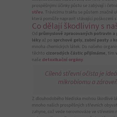
A to může mít
dalekosáhlé důsledky.
Zpoč
psychickému
vyčerpání
,
kožním problém
onemocněním, jako je
Crohnova choroba
n
Půst a očista střev: vys