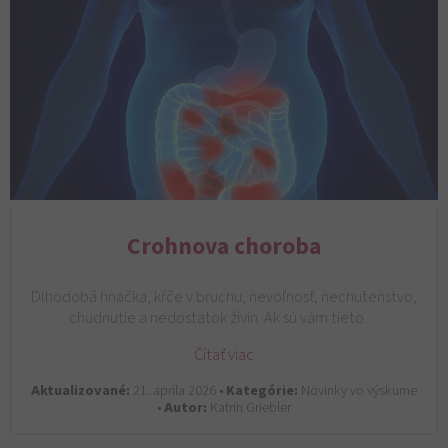
Crohnova choroba
Dlhodobá hnačka, kŕče v bruchu, nevoľnosť, nechutenstvo,
chudnutie a nedostatok živín. Ak sú vám tieto…
Čítať viac
Aktualizované:
21. apríla 2026 •
Kategórie:
Novinky vo výskume
•
Autor:
Katrin Griebler