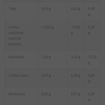
Tuky
0,01 g
0,01 g
0,30
g
z toho
< 0,01 g
< 0,01
0,10
nasýtené
g
g
mastné
kyseliny
Sacharidy
1,50 g
2,25 g
75,10
g
z toho cukry
0,07 g
0,10 g
3,40
g
Bielkoviny
0,05 g
0,07 g
2,30
g