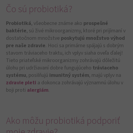
Čo sú probiotiká?
Probiotiká
, všeobecne známe ako
prospešné
baktérie
, sú živé mikroorganizmy, ktoré pri prijímaní v
dostatočnom množstve
poskytujú množstvo výhod
pre naše zdravie
. Hoci sa primárne spájajú s dobrým
stavom tráviaceho traktu, ich vplyv siaha oveľa ďalej!
Tieto priateľské mikroorganizmy zohrávajú dôležitú
úlohu pri udržiavaní dobre fungujúceho
tráviaceho
systému
, posilňujú
imunitný systém
, majú vplyv na
zdravie pleti
a dokonca zohrávajú významnú úlohu v
boji proti
alergiám
.
Ako môžu probiotiká podporiť
moje zdravie?