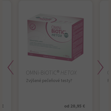
OMNi-BiOTiC®
HETOX
O
Zvýšené pečeňové testy?
R
 €
od 20,95 €