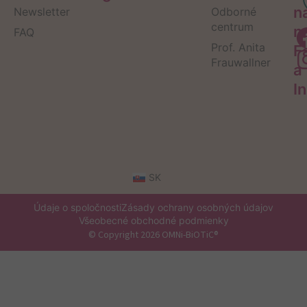
n
Newsletter
Odborné
centrum
n
FAQ
Prof. Anita
F
Frauwallner
a
I
SK
Údaje o spoločnosti
Zásady ochrany osobných údajov
Všeobecné obchodné podmienky
© Copyright 2026 OMNi-BiOTiC®