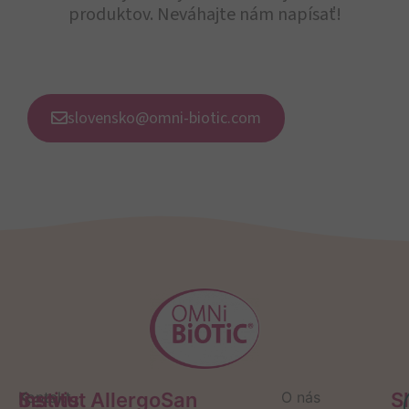
produktov. Neváhajte nám napísať!
slovensko@omni-biotic.com
Servis
Kontakt
Institut AllergoSan
O nás
S