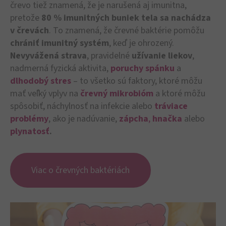
črevo tiež znamená, že je narušená aj imunitna,
pretože
80 % imunitných buniek tela sa nachádza
v črevách
. To znamená, že črevné baktérie pomôžu
chrániť imunitný systém
, keď je ohrozený.
Nevyvážená strava
, pravidelné
užívanie liekov
,
nadmerná fyzická aktivita,
poruchy spánku
a
dlhodobý stres
– to všetko sú faktory, ktoré môžu
mať veľký vplyv na
črevný mikrobióm
a ktoré môžu
spôsobiť, náchylnosť na infekcie alebo
tráviace
problémy
, ako je nadúvanie,
zápcha
,
hnačka
alebo
plynatosť
.
Viac o črevných baktériách