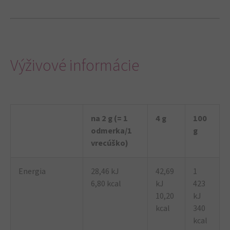
Výživové informácie
na 2 g (= 1
4 g
100
odmerka/1
g
vrecúško)
Energia
28,46 kJ
42,69
1
6,80 kcal
kJ
423
10,20
kJ
kcal
340
kcal