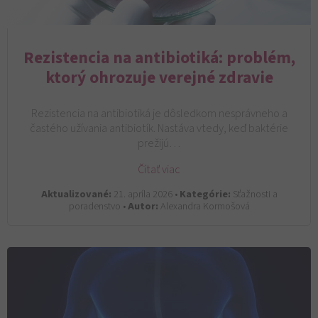
Rezistencia na antibiotiká: problém,
ktorý ohrozuje verejné zdravie
Rezistencia na antibiotiká je dôsledkom nesprávneho a
častého užívania antibiotík. Nastáva vtedy, keď baktérie
prežijú…
Čítať viac
Aktualizované:
21. apríla 2026 •
Kategórie:
Sťažnosti a
poradenstvo •
Autor:
Alexandra Kormošová