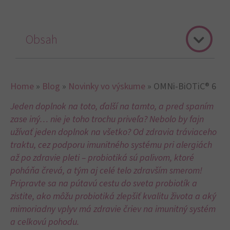
Obsah
Home
»
Blog
»
Novinky vo výskume
»
OMNi-BiOTiC® 6
Jeden doplnok na toto, ďalší na tamto, a pred spaním
zase iný… nie je toho trochu priveľa? Nebolo by fajn
užívať jeden doplnok na všetko? Od zdravia tráviaceho
traktu, cez podporu imunitného systému pri alergiách
až po zdravie pleti – probiotiká sú palivom, ktoré
poháňa črevá, a tým aj celé telo zdravším smerom!
Pripravte sa na pútavú cestu do sveta probiotík a
zistite, ako môžu probiotiká zlepšiť kvalitu života a aký
mimoriadny vplyv má zdravie čriev na imunitný systém
a celkovú pohodu.