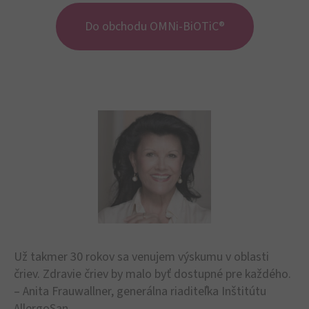
Do obchodu OMNi-BiOTiC®
Už takmer 30 rokov sa venujem výskumu v oblasti
čriev. Zdravie čriev by malo byť dostupné pre každého.
– Anita Frauwallner, generálna riaditeľka Inštitútu
AllergoSan