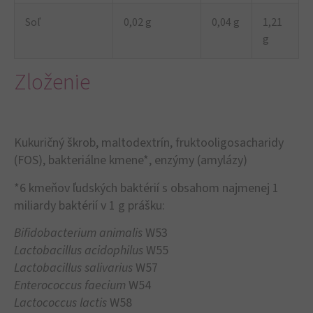
Soľ
0,02 g
0,04 g
1,21
g
Zloženie
Kukuričný škrob, maltodextrín, fruktooligosacharidy
(FOS), bakteriálne kmene*, enzýmy (amylázy)
*6 kmeňov ľudských baktérií s obsahom najmenej 1
miliardy baktérií v 1 g prášku:
Bifidobacterium animalis
W53
Lactobacillus acidophilus
W55
Lactobacillus salivarius
W57
Enterococcus faecium
W54
Lactococcus lactis
W58