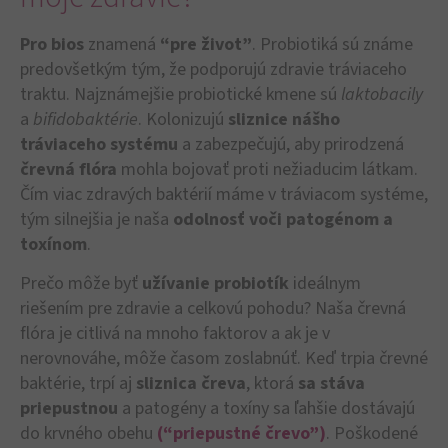
Pro bios
znamená
“pre život”
. Probiotiká sú známe
predovšetkým tým, že podporujú zdravie tráviaceho
traktu. Najznámejšie probiotické kmene sú
laktobacily
a
bifidobaktérie
. Kolonizujú
sliznice nášho
tráviaceho systému
a zabezpečujú, aby prirodzená
črevná flóra
mohla bojovať proti nežiaducim látkam.
Čím viac zdravých baktérií máme v tráviacom systéme,
tým silnejšia je naša
odolnosť voči patogénom a
toxínom
.
Prečo môže byť
užívanie probiotík
ideálnym
riešením pre zdravie a celkovú pohodu? Naša črevná
flóra je citlivá na mnoho faktorov a ak je v
nerovnováhe, môže časom zoslabnúť. Keď trpia črevné
baktérie, trpí aj
sliznica čreva
, ktorá
sa stáva
priepustnou
a patogény a toxíny sa ľahšie dostávajú
do krvného obehu
(“priepustné črevo”)
. Poškodené