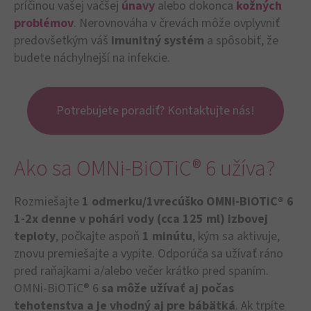
príčinou vašej väčšej
únavy
alebo dokonca
kožných
problémov
. Nerovnováha v črevách môže ovplyvniť
predovšetkým váš
imunitný systém
a spôsobiť, že
budete náchylnejší na infekcie.
Potrebujete poradiť? Kontaktujte nás!
Ako sa OMNi-BiOTiC® 6 užíva?
Rozmiešajte
1 odmerku/1vrecúško OMNi-BiOTiC® 6
1-2x denne v pohári vody (cca 125 ml) izbovej
teploty
, počkajte aspoň
1 minútu
, kým sa aktivuje,
znovu premiešajte a vypite. Odporúča sa užívať ráno
pred raňajkami a/alebo večer krátko pred spaním.
OMNi-BiOTiC® 6
sa môže užívať aj počas
tehotenstva a je vhodný aj pre bábätká
. Ak trpíte