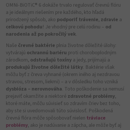
OMNi-BiOTiC® 6 dokáže trvalo regulovať črevnú flóru
a je ideálnym riešením pre každého, kto hľadá
prirodzený spôsob, ako
podporiť trávenie
,
zdravie
a
celkovú pohodu
! Je vhodný pre celú rodinu –
od
narodenia až po pokročilý vek
.
Naše
črevné baktérie
plnia životne dôležité úlohy:
vytvárajú
ochrannú bariéru
proti choroboplodným
zárodkom,
odstraňujú toxíny
a jedy, prijímajú a
produkujú životne dôležité látky
. Baktérie však
môžu byť z čreva vyhnané (okrem iného aj nezdravou
stravou, stresom, liekmi) – a v dôsledku toho vzniká
dysbióza – nerovnováha
. Toto poškodenie sa nemusí
prejaviť okamžite a niektoré
zdravotné problémy
,
ktoré máte, môžu súvisieť so zdravím čriev bez toho,
aby ste si uvedomovali túto súvislosť. Poškodená
črevná flóra môže spôsobovať nielen
tráviace
problémy
, ako je nadúvanie a zápcha, ale môže byť aj