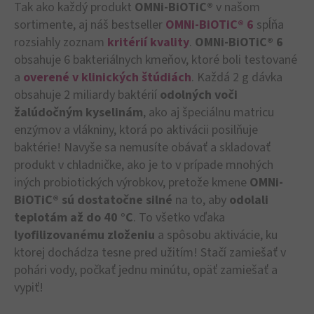
Tak ako každý produkt
OMNi-BiOTiC®
v našom
sortimente, aj náš bestseller
OMNi-BiOTiC® 6
spĺňa
rozsiahly zoznam
kritérií kvality
.
OMNi-BiOTiC® 6
obsahuje 6 bakteriálnych kmeňov, ktoré boli testované
a
overené v klinických štúdiách
. Každá 2 g dávka
obsahuje 2 miliardy baktérií
odolných voči
žalúdočným kyselinám
, ako aj špeciálnu matricu
enzýmov a vlákniny, ktorá po aktivácii posilňuje
baktérie! Navyše sa nemusíte obávať a skladovať
produkt v chladničke, ako je to v prípade mnohých
iných probiotických výrobkov, pretože kmene
OMNi-
BiOTiC® sú dostatočne silné
na to, aby
odolali
teplotám až do 40 °C
. To všetko vďaka
lyofilizovanému zloženiu
a spôsobu aktivácie, ku
ktorej dochádza tesne pred užitím! Stačí zamiešať v
pohári vody, počkať jednu minútu, opäť zamiešať a
vypiť!