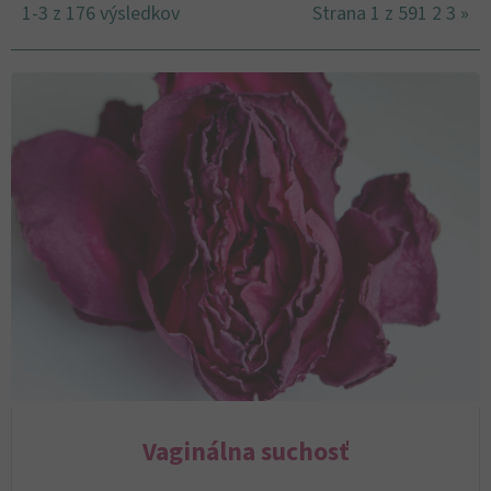
1-3 z 176 výsledkov
Strana 1 z 59
1
2
3
»
Vaginálna suchosť