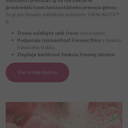
vlastnosti prenášať aj na iné baktérie
prostredníctvom horizontálneho prenosu génov
–
čo je pre človeka viditeľným prínosom. OMNi-BiOTiC®
6:
Trvalo osídľujte celé črevo
zhora nadol.
Podporuje rozmanitosť črevnej flóry
a funkciu
tráviaceho traktu.
Zlepšuje bariérovú funkciu črevnej sliznice
.
Viac o mikrobióme