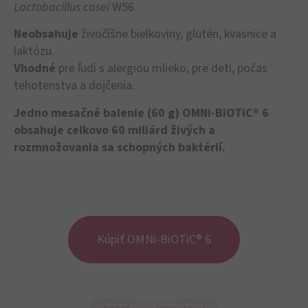
Lactobacillus casei
W56
Neobsahuje
živočíšne bielkoviny, glutén, kvasnice a
laktózu.
Vhodné
pre ľudí s alergiou mlieko, pre deti, počas
tehotenstva a dojčenia.
Jedno mesačné balenie (60 g) OMNi-BiOTiC® 6
obsahuje celkovo 60 miliárd živých a
rozmnožovania sa schopných baktérií.
Kúpiť OMNi-BiOTiC® 6