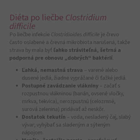
Diéta po liečbe
Clostridium
difficile
Po liečbe infekcie
Clostridioides difficile
je črevo
často oslabené a črevná mikrobiota narušená, takže
strava by mala byť
ľahko stráviteľná, šetrná a
podporná pre obnovu „dobrých“ baktérií
.
Ľahká, nemastná strava
– varené alebo
dusené jedlá, žiadne vyprážané či ťažké jedlá.
Postupné zavádzanie vlákniny
– začať s
rozpustnou vlákninou (banán, ovsené vločky,
mrkva, tekvica), nerozpustnú (celozrnné,
surová zelenina) pridávať až neskôr.
Dostatok tekutín
– voda, nesladený čaj, slabý
vývar; vyhýbať sa sladeným a sýteným
nápojom.