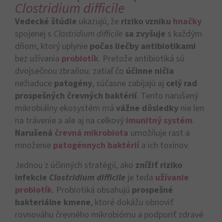
Clostridium difficile
Vedecké štúdie
ukazujú, že
riziko vzniku
hnačky
spojenej s
Clostridium difficile
sa zvyšuje
s každým
dňom, ktorý uplynie
počas liečby antibiotikami
bez užívania
probiotík
. Pretože antibiotiká sú
dvojsečnou zbraňou: zatiaľ čo
účinne ničia
nežiaduce
patogény
, súčasne zabíjajú aj
celý rad
prospešných črevných baktérií
. Tento narušený
mikrobiálny ekosystém má
vážne dôsledky
nie len
na trávenie a ale aj na celkový
imunitný systém
.
Narušená
črevná mikrobiota
umožňuje rast a
množenie
patogénnych baktérií
a ich toxínov.
Jednou z účinných stratégií, ako
znížiť riziko
infekcie
Clostridium difficile
je teda
užívanie
probiotík
. Probiotiká obsahujú
prospešné
bakteriálne kmene
, ktoré dokážu obnoviť
rovnováhu črevného mikrobiómu a podporiť zdravé