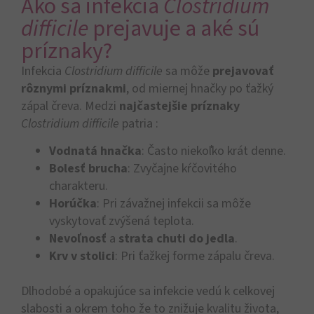
Ako sa infekcia
Clostridium
difficile
prejavuje a aké sú
príznaky?
Infekcia
Clostridium difficile
sa môže
prejavovať
rôznymi príznakmi
, od miernej hnačky po ťažký
zápal čreva.
Medzi
najčastejšie príznaky
Clostridium difficile
patria :
Vodnatá hnačka
: Často niekoľko krát denne.
Bolesť brucha
: Zvyčajne kŕčovitého
charakteru.
Horúčka
: Pri závažnej infekcii sa môže
vyskytovať zvýšená teplota.
Nevoľnosť
a
strata chuti do jedla
.
Krv v stolici
: Pri ťažkej forme zápalu čreva.
Dlhodobé a opakujúce sa infekcie vedú k celkovej
slabosti a okrem toho že to znižuje kvalitu života,