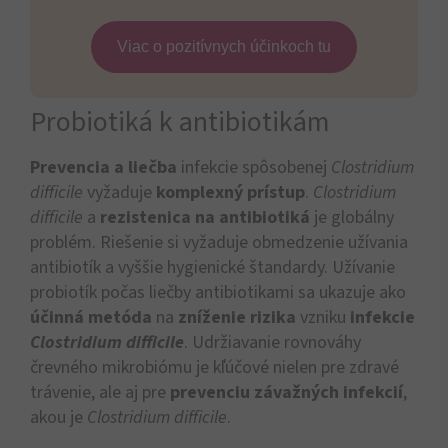
Viac o pozitívnych účinkoch tu
Probiotiká k antibiotikám
Prevencia a liečba
infekcie spôsobenej
Clostridium
difficile
vyžaduje
komplexný prístup
.
Clostridium
difficile
a
r
ezistenica na antibiotiká
je globálny
problém. Riešenie si vyžaduje obmedzenie užívania
antibiotík a vyššie hygienické štandardy. Užívanie
probiotík počas liečby antibiotikami sa ukazuje ako
účinná metóda
na
zníženie rizika
vzniku
infekcie
Clostridium difficile
. Udržiavanie rovnováhy
črevného mikrobiómu je kľúčové nielen pre zdravé
trávenie, ale aj pre
prevenciu závažných infekcií
,
akou je
Clostridium difficile
.