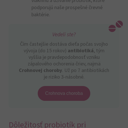
vlákninu a užívanie probiotík, ktoré
podporujú naše prospešné črevné
baktérie.
Vedeli ste?
Čím častejšie dostáva dieťa počas svojho
vývoja (do 15 rokov)
antibiotiká
, tým
vyššia je pravdepodobnosť vzniku
zápalového ochorenia čriev, najmä
Crohnovej choroby
. Už po 7 antibiotikách
je riziko 3-násobné.
Crohnova choroba
Dôležitosť probiotík pri