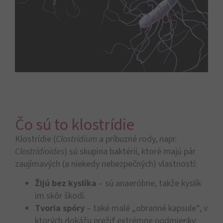
Čo sú to klostrídie
Klostrídie (
Clostridium
a príbuzné rody, napr.
Clostridioides
) sú skupina baktérií, ktoré majú pár
zaujímavých (a niekedy nebezpečných) vlastností:
Žijú bez kyslíka
– sú anaeróbne, takže kyslík
im skôr škodí.
Tvoria spóry
– také malé „obranné kapsule“, v
ktorých dokážu prežiť extrémne podmienky: