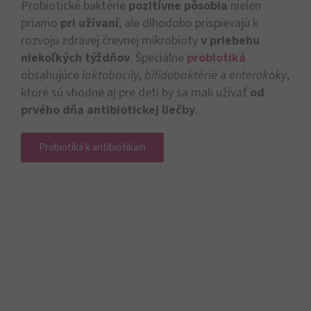
Probiotické baktérie
pozitívne pôsobia
nielen
priamo
pri užívaní
, ale dlhodobo prispievajú k
rozvoju zdravej črevnej mikrobioty
v priebehu
niekoľkých týždňov
. Špeciálne
probiotiká
obsahujúce
laktobacily
,
bifidobaktérie
a
enterokoky
,
ktoré sú vhodné aj pre deti by sa mali užívať
od
prvého dňa antibiotickej liečby
.
Probiotiká k antibiotikám