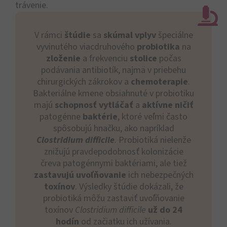
trávenie.
V rámci
štúdie
sa
skúmal
vplyv
špeciálne
vyvinutého viacdruhového
probiotika
na
zloženie
a frekvenciu
stolice
počas
podávania antibiotík, najmä v priebehu
chirurgických zákrokov a
chemoterapie
.
Bakteriálne kmene obsiahnuté v probiotiku
majú
schopnosť vytláčať
a
aktívne ničiť
patogénne
baktérie
, ktoré veľmi často
spôsobujú hnačku, ako napríklad
Clostridium difficile
. Probiotiká nielenže
znižujú pravdepodobnosť kolonizácie
čreva patogénnymi baktériami, ale tiež
zastavujú uvoľňovanie
ich nebezpečných
toxínov
. Výsledky štúdie dokázali, že
probiotiká môžu zastaviť uvoľňovanie
toxínov
Clostridium difficile
už do 24
hodín
od začiatku ich užívania.