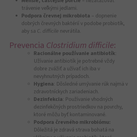
Menšie, častejšie porcie
– nezaťažovať
trávenie veľkými jedlami.
Podpora črevnej mikrobiota
– dopnenie
dobrých črevných baktérií v podobe probiotík,
aby sa
C. difficile
nevrátila.
Prevencia
Clostridium difficile
:
Racionálne používanie antibiotík
:
Užívanie antibiotík je potrebné vždy
dobre zvážiť a užívať ich iba v
nevyhnutných prípadoch.
Hygiena
: Dôsledné umývanie rúk najmä v
zdravotníckych zariadeniach.
Dezinfekcia
: Používanie vhodných
dezinfekčných prostriedkov na povrchy,
ktoré môžu byť kontaminované.
Podpora črevného mikrobiómu:
Dôležitá je zdravá strava bohatá na