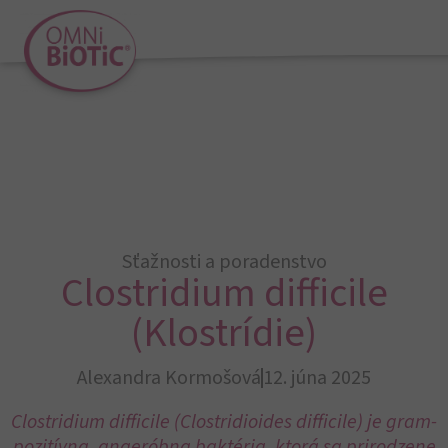
Sťažnosti a poradenstvo
Clostridium difficile
(Klostrídie)
Alexandra Kormošová
12. júna 2025
Clostridium difficile (Clostridioides difficile) je gram-
pozitívna, anaeróbna baktéria, ktorá sa prirodzene