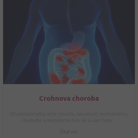
Crohnova choroba
Dlhodobá hnačka, kŕče v bruchu, nevoľnosť, nechutenstvo,
chudnutie a nedostatok živín. Ak sú vám tieto…
Čítať viac