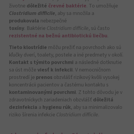
životne
dôležité
črevné baktérie
. To umožňuje
Clostridium difficile
, aby sa množila
a
produkovala
nebezpečné
toxíny
.
Baktérie
Clostridium difficile
, sú často
rezistentné na bežnú antibiotickú liečbu
.
Tieto klostrídie
môžu prežiť na povrchoch ako sú
kľučky dverí, toalety, postele a iné predmety v okolí.
Kontakt s týmito povrchmi
a následné dotknutie
sa úst môže
viesť k infekcii
. V nemocničnom
prostredí je
prenos
obzvlášť rizikový kvôli vysokej
koncentrácii pacientov a častému kontaktu s
kontaminovanými povrchmi
. Z tohto dôvodu je v
zdravotníckych zariadeniach obzvlášť
dôležitá
dezinfekcia
a
hygienu rúk
, aby sa minimalizovalo
riziko šírenia infekcie
Clostridium difficile
.