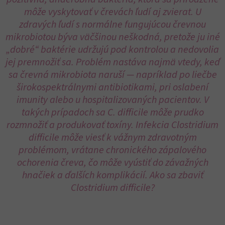
môže vyskytovať v črevách ľudí aj zvierat. U
zdravých ľudí s normálne fungujúcou črevnou
mikrobiotou býva väčšinou neškodná, pretože ju iné
„dobré“ baktérie udržujú pod kontrolou a nedovolia
jej premnožiť sa. Problém nastáva najmä vtedy, keď
sa črevná mikrobiota naruší — napríklad po liečbe
širokospektrálnymi antibiotikami, pri oslabení
imunity alebo u hospitalizovaných pacientov. V
takých prípadoch sa C. difficile môže prudko
rozmnožiť a produkovať toxíny. Infekcia Clostridium
difficile môže viesť k vážnym zdravotným
problémom, vrátane chronického zápalového
ochorenia čreva, čo môže vyústiť do závažných
hnačiek a ďalších komplikácií. Ako sa zbaviť
Clostridium difficile?