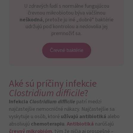
U zdravých ľudí s normálne fungujúcou
črevnou mikrobiotou býva väčšinou
neškodná
, pretože ju iné „dobré“ baktérie
udržujú pod kontrolou a nedovolia jej
premnožiť sa.
Črevné baktérie
Aké sú príčiny infekcie
Clostridium difficile
?
Infekcia
Clostridium difficile
patrí medzi
najčastejšie nemocničné nákazy. Najčastejšie sa
vyskytuje u osôb, ktoré
užívajú antibiotiká
alebo
absolvujú
chemoterapiu
.
Antibiotiká
narúšajú
črevný mikrobióm
, tým že ničia aj prospešné –