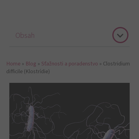
Obsah
Home
»
Blog
»
Sťažnosti a poradenstvo
»
Clostridium
difficile (Klostrídie)