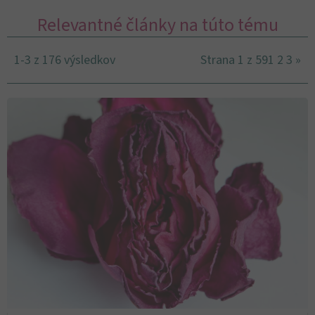
Relevantné články na túto tému
1-3 z 176 výsledkov
Strana 1 z 59
1
2
3
»