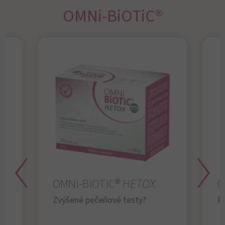
OMNi-BiOTiC®
OMNi-BiOTiC®
HETOX
O
Zvýšené pečeňové testy?
R