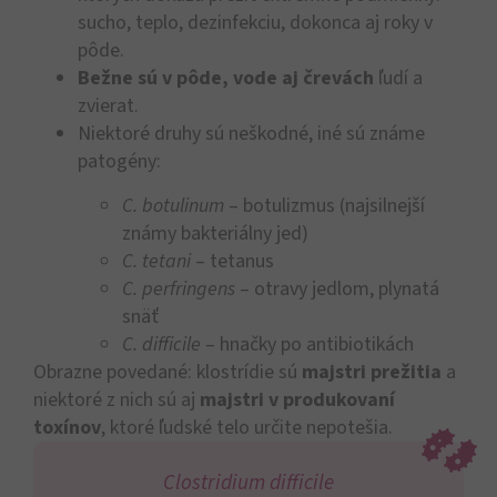
sucho, teplo, dezinfekciu, dokonca aj roky v
pôde.
Bežne sú v pôde, vode aj črevách
ľudí a
zvierat.
Niektoré druhy sú neškodné, iné sú známe
patogény:
C. botulinum
– botulizmus (najsilnejší
známy bakteriálny jed)
C. tetani
– tetanus
C. perfringens
– otravy jedlom, plynatá
snäť
C. difficile
– hnačky po antibiotikách
Obrazne povedané: klostrídie sú
majstri prežitia
a
niektoré z nich sú aj
majstri v produkovaní
toxínov
, ktoré ľudské telo určite nepotešia.
Clostridium difficile