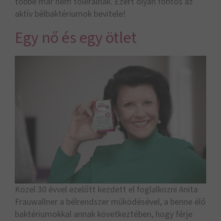
többé már nem tolerálnak. Ezért olyan fontos az
aktív bélbaktériumok bevitele!
Egy nő és egy ötlet
Közel 30 évvel ezelőtt kezdett el foglalkozni Anita
Frauwallner a bélrendszer működésével, a benne élő
baktériumokkal annak következtében, hogy férje