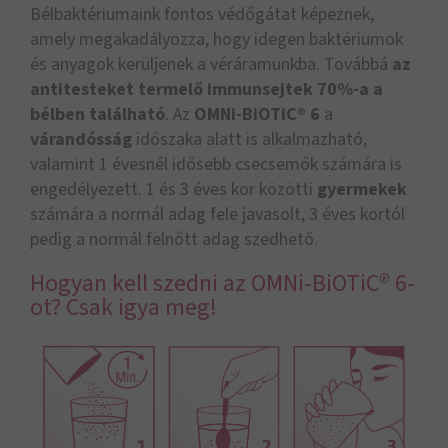
Bélbaktériumaink fontos védőgátat képeznek,
amely megakadályozza, hogy idegen baktériumok
és anyagok kerüljenek a véráramunkba. Továbbá
az
antitesteket termelő immunsejtek 70%-a a
bélben található
. Az
OMNi-BiOTiC® 6
a
várandósság
időszaka alatt is alkalmazható,
valamint 1 évesnél idősebb csecsemők számára is
engedélyezett. 1 és 3 éves kor közötti
gyermekek
számára a normál adag fele javasolt, 3 éves kortól
pedig a normál felnőtt adag szedhető.
Hogyan kell szedni az OMNi-BiOTiC® 6-
ot? Csak igya meg!