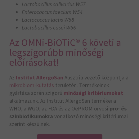
Lactobacillus salivarius W57
Enterococcus faecium W54
Lactococcus lactis W58
Lactobacillus casei W56
Az OMNi-BiOTiC® 6 követi a
legszigorúbb minőségi
előírásokat!
Az
Institut AllergoSan
Ausztria vezető központja a
mikrobiom-kutatás
területén. Termékeinek
gyártása során szigorú
minőségi kritériumokat
alkalmazunk. Az Institut AllergoSan termékei a
WHO, a WGO, az FDA és az OePROM orvosi
pro- és
szinbiotikumokra
vonatkozó minőségi kritériumai
szerint készülnek.