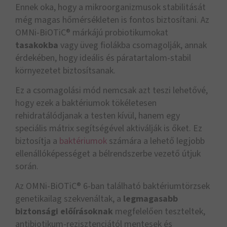
Ennek oka, hogy a mikroorganizmusok stabilitását
még magas hőmérsékleten is fontos biztosítani. Az
OMNi-BiOTiC® márkájú probiotikumokat
tasakokba
vagy üveg fiolákba csomagolják, annak
érdekében, hogy ideális és páratartalom-stabil
környezetet biztosítsanak.
Ez a csomagolási mód nemcsak azt teszi lehetővé,
hogy ezek a baktériumok tökéletesen
rehidratálódjanak a testen kívül, hanem egy
speciális mátrix segítségével aktiválják is őket. Ez
biztosítja a
baktériumok
számára a lehető legjobb
ellenállóképességet a bélrendszerbe vezető útjuk
során.
Az OMNi-BiOTiC® 6-ban található baktériumtörzsek
genetikailag szekvenáltak, a
legmagasabb
biztonsági előírásoknak
megfelelően teszteltek,
antibiotikum-rezisztenciától mentesek és