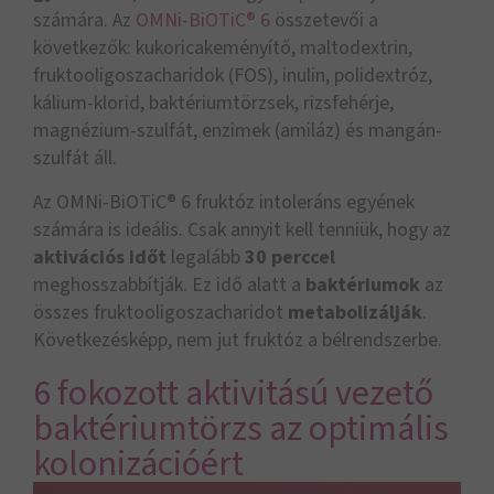
számára. Az
OMNi-BiOTiC® 6
összetevői a
következők: kukoricakeményítő, maltodextrin,
fruktooligoszacharidok (FOS), inulin, polidextróz,
kálium-klorid, baktériumtörzsek, rizsfehérje,
magnézium-szulfát, enzimek (amiláz) és mangán-
szulfát áll.
Az OMNi-BiOTiC® 6 fruktóz intoleráns egyének
számára is ideális. Csak annyit kell tenniük, hogy az
aktivációs időt
legalább
30 perccel
meghosszabbítják. Ez idő alatt a
baktériumok
az
összes fruktooligoszacharidot
metabolizálják
.
Következésképp, nem jut fruktóz a bélrendszerbe.
6 fokozott aktivitású vezető
baktériumtörzs az optimális
kolonizációért