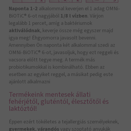
Naponta 1-2
alkalommal keverjen el 1 adag OMNi-
BiOTiC® 6-ot nagyjából
1/8 l vízben
. Várjon
legalább 1 percet, amíg a baktériumok
aktiválódnak
, keverje össze még egyszer majd
igya meg! Éhgyomorra javasolt bevenni.
Amennyiben Ön naponta két alkalommal szedi az
OMNi-BiOTiC® 6-ot, javasoljuk, hogy ezt reggeli és
vacsora előtt tegye meg. A termék más
probiotikumokkal is kombinálható. Ebben az
esetben az egyiket reggel, a másikat pedig este
ajánlott alkalmazni
Termékeink mentesek állati
fehérjétől, gluténtól, élesztőtől és
laktóztól!
Éppen ezért tökéletes a tejallergiás személyeknek,
gyermekek
,
várandós
vagy szoptató anyukák