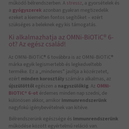
működő bélrendszerben. A
stressz
, a gyorsételek és
a
gyógyszerek
azonban gyakran megtizedelik
ezeket a kiemelten fontos segítőket – ezért
szükséges a beleknek egy kis támogatás.
Ki alkalmazhatja az OMNi-BiOTiC® 6-
ot? Az egész család!
Az OMNi-BiOTiC® 6 továbbra is az OMNi-BiOTiC®
márka egyik legismertebb és legkedveltebb
terméke. Ez a „mindenes” javítja a közérzetet,
ezért
minden korosztály
számára alkalmas, az
újszülöttől
egészen a
nagyszülőkig
. Az
OMNi-
BiOTiC® 6-ot
érdemes minden nap szedni, de
különösen akkor, amikor
immunrendszerünk
nagyfokú igénybevételnek van kitéve.
Bélrendszerünk egészsége és
immunrendszerünk
működése között egyértelmű reláció van.