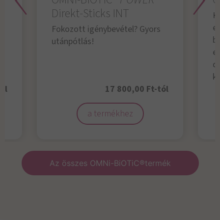
Direkt-Sticks INT
K
e
Fokozott igénybevétel? Gyors
b
utánpótlás!
el
d
ke
ól
17 800,00 Ft-tól
a termékhez
Az összes OMNi-BiOTiC®termék