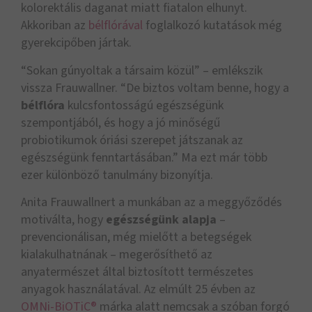
kolorektális daganat miatt fiatalon elhunyt.
Akkoriban az
bélflórával
foglalkozó kutatások még
gyerekcipőben jártak.
“Sokan gúnyoltak a társaim közül” – emlékszik
vissza Frauwallner. “De biztos voltam benne, hogy a
bélflóra
kulcsfontosságú egészségünk
szempontjából, és hogy a jó minőségű
probiotikumok óriási szerepet játszanak az
egészségünk fenntartásában.” Ma ezt már több
ezer különböző tanulmány bizonyítja.
Anita Frauwallnert a munkában az a meggyőződés
motiválta, hogy
egészségünk alapja
–
prevencionálisan, még mielőtt a betegségek
kialakulhatnának – megerősíthető az
anyatermészet által biztosított természetes
anyagok használatával. Az elmúlt 25 évben az
OMNi-BiOTiC®
márka alatt nemcsak a szóban forgó