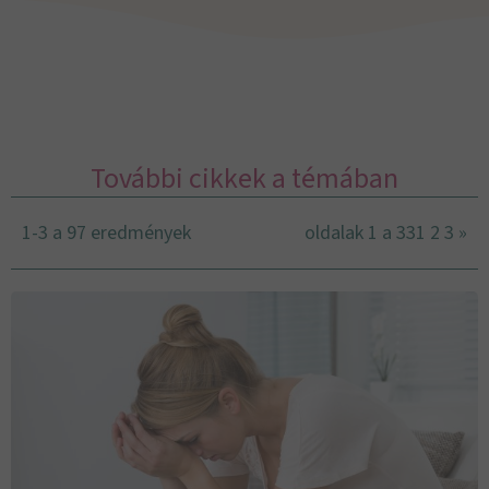
További cikkek a témában
1-3 a 97 eredmények
oldalak 1 a 33
1
2
3
»