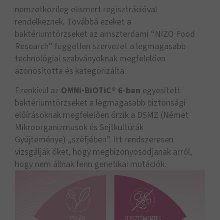
nemzetközileg elismert regisztrációval
rendelkeznek. Továbbá ezeket a
baktériumtörzseket az amszterdami “NIZO Food
Research” független szervezet a legmagasabb
technológiai szabványoknak megfelelően
azonosította és kategorizálta.
Ezenkívül az
OMNi-BiOTiC® 6-ban
egyesített
baktériumtörzseket a legmagasabb biztonsági
előírásoknak megfelelően őrzik a DSMZ (Német
Mikroorganizmusok és Sejtkultúrák
Gyűjteménye)
„
széfjében”. Itt rendszeresen
vizsgálják őket, hogy megbizonyosodjanak arról,
hogy nem állnak fenn genetikai mutációk.