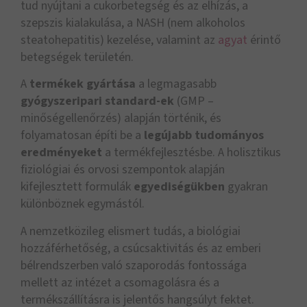
tud nyújtani a cukorbetegség és az elhízás, a
szepszis kialakulása, a NASH (nem alkoholos
steatohepatitis) kezelése, valamint az
agyat
érintő
betegségek területén.
A
termékek gyártása
a legmagasabb
gyógyszeripari standard-ek
(GMP –
minőségellenőrzés) alapján történik, és
folyamatosan építi be a
legújabb tudományos
eredményeket
a termékfejlesztésbe. A holisztikus
fiziológiai és orvosi szempontok alapján
kifejlesztett formulák
egyediségükben
gyakran
különböznek egymástól.
A nemzetközileg elismert tudás, a biológiai
hozzáférhetőség, a csúcsaktivitás és az emberi
bélrendszerben való szaporodás fontossága
mellett az intézet a csomagolásra és a
termékszállításra is jelentős hangsúlyt fektet.