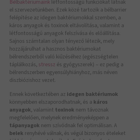
Bélbaktériumaink
létfontosságú funkciókat látnak
el szervezetünkben. Ezek közé tartozik a bélbarrier
felépítése az idegen baktériumokkal szemben, a
káros anyagok és toxinok eltávolítása, valamint a
létfontosságú anyagok felszívása és előállítása.
Sajnos számtalan olyan tényező létezik, mely
hozzájárulhat a hasznos baktériumokat
bélrendszerből való kiűzéséhez (egészségtelen
táplálkozás,
stressz
és gyógyszerek) – ez pedig a
bélrendszerben egyensúlyhiányhoz, más néven
diszbiózishoz vezet.
Ennek következtében az
idegen baktériumok
könnyebben elszaporodhatnak, és a
káros
anyagok
, valamint
toxinok
nem távoznak
megfelelően, melynek eredményeképpen a
tápanyagok
nem szívódnak fel optimálisan. A
belek
renyhévé válnak, és végül bizonyos ételeket