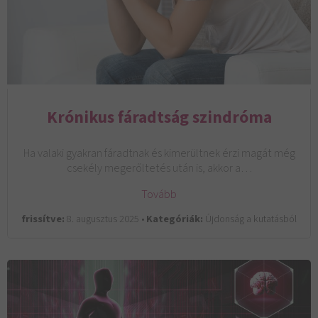
Krónikus fáradtság szindróma
Ha valaki gyakran fáradtnak és kimerültnek érzi magát még
csekély megerőltetés után is, akkor a…
Tovább
frissítve:
8. augusztus 2025 •
Kategóriák:
Újdonság a kutatásból