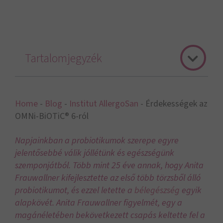
Tartalomjegyzék
Home
-
Blog
-
Institut AllergoSan
-
Érdekességek az
OMNi-BiOTiC® 6-ról
Napjainkban a probiotikumok szerepe egyre
jelentősebbé válik jóllétünk és egészségünk
szemponjátból. Több mint 25 éve annak, hogy Anita
Frauwallner kifejlesztette az első több törzsből álló
probiotikumot, és ezzel letette a
bélegészség
egyik
alapkövét. Anita Frauwallner figyelmét, egy a
magánéletében bekövetkezett csapás keltette fel a