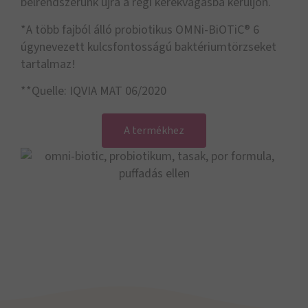
bélrendszerünk újra a régi kerékvágásba kerüljön.
*A több fajból álló probiotikus OMNi-BiOTiC® 6
úgynevezett kulcsfontosságú baktériumtörzseket
tartalmaz!
**Quelle: IQVIA MAT 06/2020
A termékhez