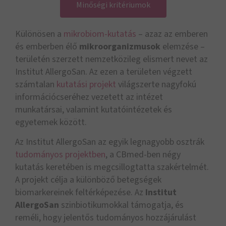
Minőségi kritériumok
Különösen a
mikrobiom-kutatás
– azaz az emberen
és emberben élő
mikroorganizmusok
elemzése –
területén szerzett nemzetközileg elismert nevet az
Institut AllergoSan. Az ezen a területen végzett
számtalan
kutatási projekt
világszerte nagyfokú
információcseréhez vezetett az intézet
munkatársai, valamint kutatóintézetek és
egyetemek között.
Az Institut AllergoSan az egyik legnagyobb osztrák
tudományos projektben
, a CBmed-ben négy
kutatás keretében is megcsillogtatta szakértelmét.
A projekt célja a különböző betegségek
biomarkereinek feltérképezése. Az
Institut
AllergoSan
szinbiotikumokkal támogatja, és
reméli, hogy jelentős tudományos hozzájárulást