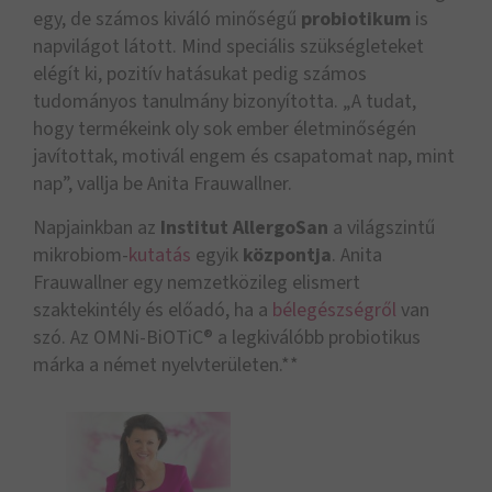
egy, de számos kiváló minőségű
probiotikum
is
napvilágot látott. Mind speciális szükségleteket
elégít ki, pozitív hatásukat pedig számos
tudományos tanulmány bizonyította. „A tudat,
hogy termékeink oly sok ember életminőségén
javítottak, motivál engem és csapatomat nap, mint
nap”, vallja be Anita Frauwallner.
Napjainkban az
Institut AllergoSan
a világszintű
mikrobiom-
kutatás
egyik
központja
. Anita
Frauwallner egy nemzetközileg elismert
szaktekintély és előadó, ha a
bélegészségről
van
szó. Az OMNi-BiOTiC® a legkiválóbb probiotikus
márka a német nyelvterületen.**