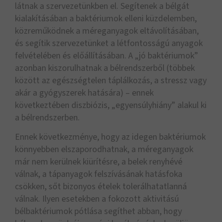
látnak a szervezetünkben el. Segítenek a bélgát
kialakításában a baktériumok elleni küzdelemben,
közreműködnek a méreganyagok eltávolításában,
és segítik szervezetünket a létfontosságú anyagok
felvételében és előállításában. A
„j
ó baktériumok”
azonban kiszorulhatnak a bélrendszerből (többek
között az egészségtelen táplálkozás, a stressz vagy
akár a gyógyszerek hatására) – ennek
következtében diszbiózis,
„
egyensúlyhiány” alakul ki
a bélrendszerben.
Ennek következménye, hogy az idegen baktériumok
könnyebben elszaporodhatnak, a méreganyagok
már nem kerülnek kiürítésre, a belek renyhévé
válnak, a tápanyagok felszívásának hatásfoka
csökken, sőt bizonyos ételek tolerálhatatlanná
válnak. Ilyen esetekben a fokozott aktivitású
bélbaktériumok pótlása segíthet abban, hogy