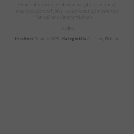
A kortizol, közismertebb nevén a „stresszhormon”,
alapvető szerepet játszik a szervezet számos fontos
funkciójának fenntartásában.…
Tovább
frissítve:
15. április 2025 •
Kategóriák:
Általános, Életmód