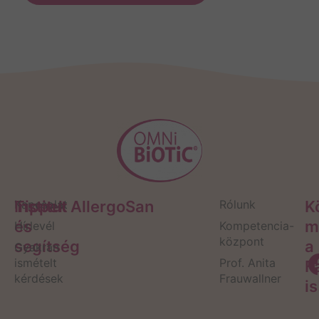
Tippek
Kapcsolat
Institut AllergoSan
Rólunk
K
és
m
Hírlevél
Kompetencia-
központ
segítség
a
Gyakran
ismételt
Prof. Anita
F
kérdések
Frauwallner
is