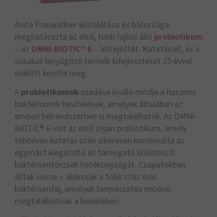
Anita Frauwallner előrelátása és bátorsága
meghatározta az első, több fajból álló
probiotikum
– az
OMNi-BiOTiC® 6
– létrejöttét. Kutatásait, és a
sokakat lenyűgöző termék kifejlesztését 25 évvel
ezelőtt kezdte meg.
A
probiotikumok
szedése kiváló módja a hasznos
baktériumok bevitelének, amelyek általában az
emberi bélrendszerben is megtalálhatók. Az OMNi-
BiOTiC® 6 volt az első olyan probiotikum, amely
többéves kutatás után sikeresen kombinálta az
egymást kiegészítő és támogató különböző
baktériumtörzsek hatékonyságát. Csapatokban
álltak össze – akárcsak a több száz más
baktériumfaj, amelyek természetes módon
megtalálhatóak a beleinkben.