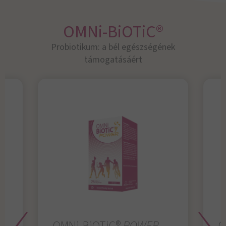
OMNi-BiOTiC®
Probiotikum: a bél egészségének
támogatásáért
OMNi-BiOTiC®
POWER
O