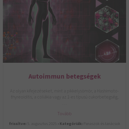
Autoimmun betegségek
Az olyan kifejezéseket, mint a pikkelysömör, a Hashimoto-
thyreoiditis, a cöliákia vagy az 1-es típusú cukorbetegség,
…
Tovább
frissítve:
5. augusztus 2025 •
Kategóriák:
Panaszok és tanácsok