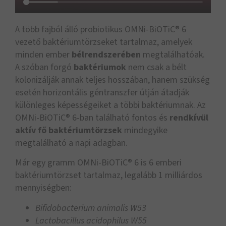
A több fajból álló probiotikus OMNi-BiOTiC® 6
vezető baktériumtörzseket tartalmaz, amelyek
minden ember
bélrendszerében
megtalálhatóak.
A szóban forgó
baktériumok
nem csak a bélt
kolonizálják annak teljes hosszában, hanem szükség
esetén horizontális géntranszfer útján átadják
különleges képességeiket a többi baktériumnak. Az
OMNi-BiOTiC® 6-ban található fontos és
rendkívül
aktív fő baktériumtörzsek
mindegyike
megtalálható a napi adagban.
Már egy gramm OMNi-BiOTiC® 6 is 6 emberi
baktériumtörzset tartalmaz, legalább 1 milliárdos
mennyiségben:
Bifidobacterium animalis W53
Lactobacillus acidophilus W55