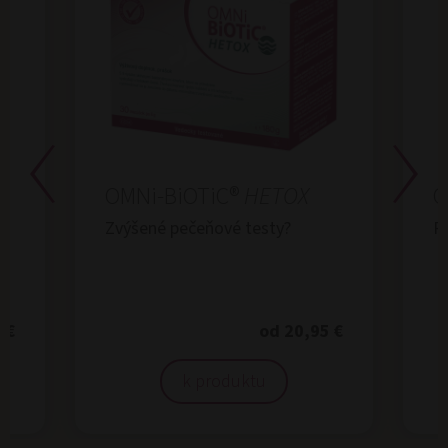
OMNi-BiOTiC®
HETOX
O
Zvýšené pečeňové testy?
R
 €
od 20,95 €
k produktu