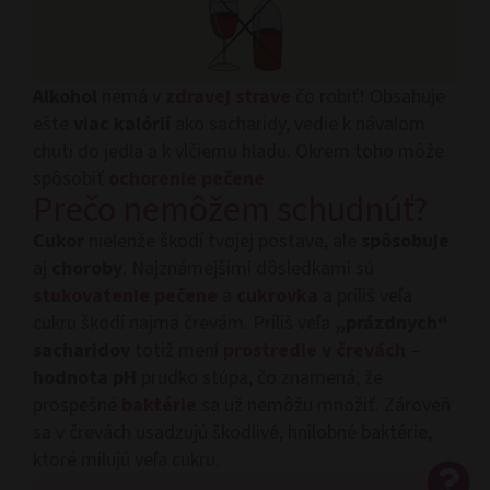
Alkohol
nemá v
zdravej strave
čo robiť! Obsahuje
ešte
viac kalórií
ako sacharidy, vedie k návalom
chuti do jedla a k vlčiemu hladu. Okrem toho môže
spôsobiť
ochorenie pečene
.
Prečo nemôžem schudnúť?
Cukor
nielenže škodí tvojej postave, ale
spôsobuje
aj
choroby
. Najznámejšími dôsledkami sú
stukovatenie pečene
a
cukrovka
a príliš veľa
cukru škodí najmä črevám. Príliš veľa
„prázdnych“
sacharidov
totiž mení
prostredie v črevách
–
hodnota pH
prudko stúpa, čo znamená, že
prospešné
baktérie
sa už nemôžu množiť. Zároveň
sa v črevách usadzujú škodlivé, hnilobné baktérie,
ktoré milujú veľa cukru.