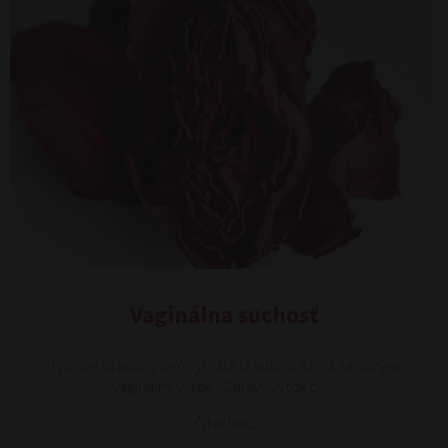
Vaginálna suchosť
V pošve sa každý deň vytvára tekutina, ktorá sa nazýva
„vaginálny výtok“. Zdravý výtok by…
Čítať viac