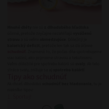
Mnohé diéty
nie sú
z dlhodobého hľadiska
účinné, pretože zvyčajne nezahŕňajú
vyváženú
stravu
a sú veľmi
obmedzujúce
. Dôležitý je
kalorický deficit
, pretože len tak sa dá účinne
schudnúť
. Znamená to, že počas dňa spotrebujeme
viac kalórií, ako prijmeme stravou a tekutinami.
Veľmi dôležité pre spotrebu kalórií sú
svaly
. Ak telo
stráca svaly, znižuje sa aj
spotreba kalórií
.
Tipy ako schudnúť
Ak chceš dlhodobo
schudnúť bez hladovania
, tu je
niekoľko tipov:
1. Športuj!