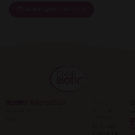
slovensko@omni-biotic.com
Servis
Kontakt
Institut AllergoSan
O nás
S
n
Newsletter
Odborné
centrum
n
FAQ
Prof. Anita
F
Frauwallner