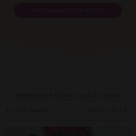
Všetky produkty OMNi-BiOTiC®
Relevantné články na túto tému
1-3 z 176 výsledkov
Strana 1 z 59
1
2
3
»