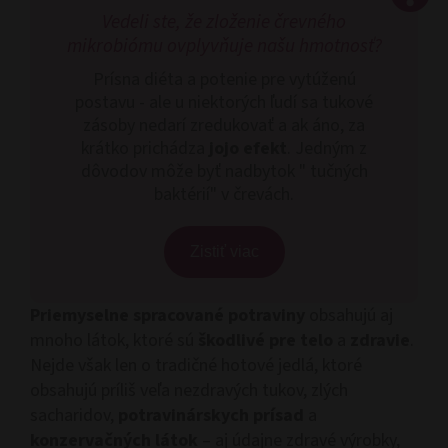
Vedeli ste, že zloženie črevného
mikrobiómu ovplyvňuje našu hmotnosť?
Prísna diéta a potenie pre vytúženú
postavu - ale u niektorých ľudí sa tukové
zásoby nedarí zredukovať a ak áno, za
krátko prichádza
jojo efekt
. Jedným z
dôvodov môže byť nadbytok " tučných
baktérií" v črevách.
Zistiť viac
Priemyselne spracované potraviny
obsahujú aj
mnoho látok, ktoré sú
škodlivé pre telo
a
zdravie
.
Nejde však len o tradičné hotové jedlá, ktoré
obsahujú príliš veľa nezdravých tukov, zlých
sacharidov,
potravinárskych prísad
a
konzervačných látok
– aj údajne zdravé výrobky,