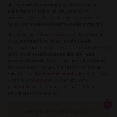
ako sú
müsli
,
ovocné jogurty
alebo dokonca
nakladaná zelenina
, obsahujú množstvo
prídavných látok, ktoré jednoducho „zjeme spolu“.
Oplatí sa preto
kontrolovať zloženie potravín
!
Je všeobecne známe, že
stres
– ak ide o dlhodobý
stres, má
negatívny vplyv
na naše zdravie.
Niektorým ľuďom môže stres sťažiť
chudnutie
a to
preto, že
stres spôsobuje paniku
aj u našich
črevných baktérií
, ktoré si ako prvé robia
zásoby
látok potrebných na
„horšie časy“
– konkrétne
tukov a cukru.
Nedostatok spánku
, ktorý ide často
ruka v ruke so
stresom
, môže tiež viesť k
priberaniu
, najmä u žien, ako ukázala štúdia
Národnej akadémie vied.
Vyskúšali ste už prerušovaný pôst?