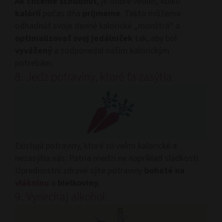
Ak chceme schudnúť
, je dobré vedieť, koľko
kalórií
počas dňa
prijmeme
. Takto môžeme
odhadnúť svoje denné kalorické „monštrá“ a
optimalizovať svoj jedálniček
tak, aby bol
vyvážený
a zodpovedal našim kalorickým
potrebám.
8. Jedz potraviny, ktoré ťa zasýtia.
Existujú potraviny, ktoré sú veľmi kalorické a
nezasýtia nás. Patria medzi ne napríklad sladkosti.
Uprednostni zdravé sýte potraviny
bohaté na
vlákninu
a
bielkoviny
.
9. Vynechaj alkohol.