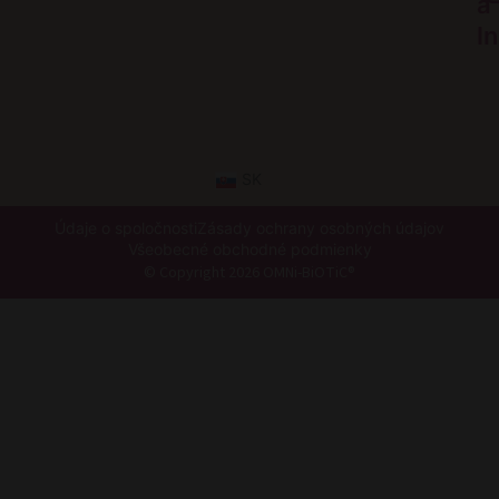
a
I
SK
Údaje o spoločnosti
Zásady ochrany osobných údajov
Všeobecné obchodné podmienky
© Copyright 2026 OMNi-BiOTiC®