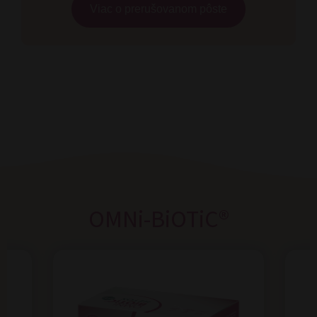
Viac o prerušovanom pôste
OMNi-BiOTiC®