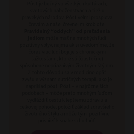
Pôst je bežný vo všetkých kultúrach,
svetových náboženstvách a tiež u
pravekých národov. Pôst veľmi prospieva
črevám a našej črevnej mikrobiote.
Pravidelný “oddych” od preťaženia
jedlom
môže mať na mnohých ľudí
pozitívny vplyv, najmä ak si uvedomíme, že
čoraz viac ľudí bojuje s chronickými
ťažkosťami, ktoré sú (čiastočne)
spôsobené nepriaznivým životným štýlom.
Z tohto dôvodu sa v medicíne opäť
zvyšuje význam nutričných terapií, ako je
napríklad pôst. Pôst – v najrôznejších
podobách – môže preto mnohým ľuďom
vydláždiť cestu k lepšiemu zdraviu a
celkovej pohode, položiť základ zdravšieho
životného štýlu a môže tým pozitívne
prispieť k snahe schudnúť.