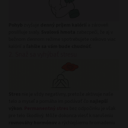
Pohyb
zvyšuje
denný príjem kalórií
a zároveň
posilňuje svaly.
Svalová hmota
zabezpečí, že aj v
bežnom dennom režime spotrebujete celkovo viac
kalórií a
ľahšie sa vám bude chudnúť
.
2. Snaž sa vyhýbať stresu
Stres
nie je vždy negatívny, pretože aktivuje naše
telo a myseľ a pomáha im podávať čo
najlepší
výkon
.
Permanentný stres
bez odpočinku je však
pre telo škodlivý. Môže dokonca viesť k narušeniu
rovnováhy hormónov
a rýchlejšiemu hromadeniu