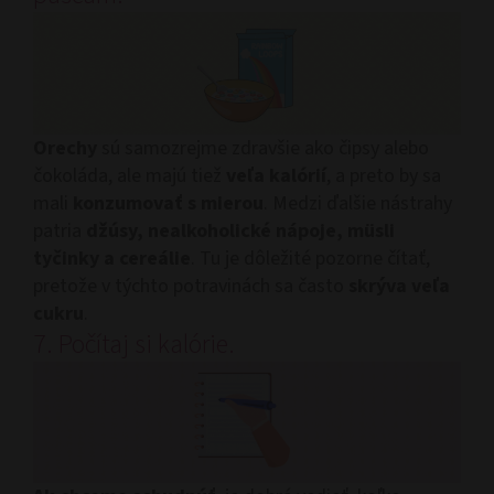
Orechy
sú samozrejme zdravšie ako čipsy alebo
čokoláda, ale majú tiež
veľa kalórií
, a preto by sa
mali
konzumovať s mierou
. Medzi ďalšie nástrahy
patria
džúsy, nealkoholické nápoje, müsli
tyčinky a cereálie
. Tu je dôležité pozorne čítať,
pretože v týchto potravinách sa často
skrýva veľa
cukru
.
7. Počítaj si kalórie.