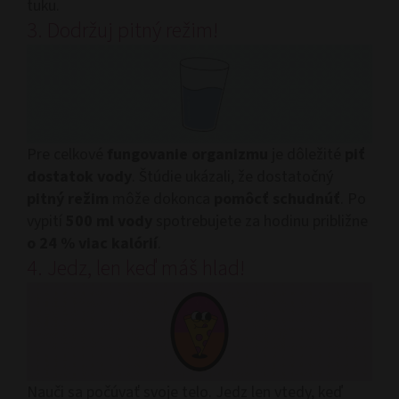
tuku.
3. Dodržuj pitný režim!
Pre celkové
fungovanie organizmu
je dôležité
piť
dostatok vody
. Štúdie ukázali, že dostatočný
pitný režim
môže dokonca
pomôcť schudnúť
. Po
vypití
500 ml vody
spotrebujete za hodinu približne
o 24 % viac kalórií
.
4. Jedz, len keď máš hlad!
Nauči sa počúvať svoje telo. Jedz len vtedy, keď