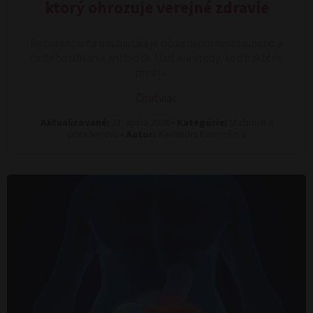
ktorý ohrozuje verejné zdravie
Rezistencia na antibiotiká je dôsledkom nesprávneho a
častého užívania antibiotík. Nastáva vtedy, keď baktérie
prežijú…
Čítať viac
Aktualizované:
21. apríla 2026 •
Kategórie:
Sťažnosti a
poradenstvo •
Autor:
Alexandra Kormošová