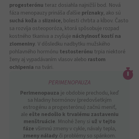
progesterónu
teraz dosiahla najnižší bod. Nová
fáza menopauzy prináša ďalšie
príznaky
, ako sú
suchá koža
a
sliznice
, bolesti chrbta a kĺbov. Často
sa rozvíja osteoporóza, ktorá spôsobuje rozpad
kostného tkaniva a zvyšuje
náchylnosť kostí na
zlomeniny
. V dôsledku nadbytku mužského
pohlavného hormónu
testosterónu
trpia niektoré
ženy aj vypadávaním vlasov alebo
rastom
ochlpenia
na tvári.
PERIMENOPAUZA
Perimenopauza
je obdobie prechodu, keď
sa hladiny hormónov (predovšetkým
estrogénu a progesterónu) začnú meniť,
ale
ešte nedošlo k trvalému zastaveniu
menštruácie
. Mnohé ženy si
už v tejto
fáze
všimnú zmeny v cykle, návaly tepla,
zmeny nálady
či problémy so spánkom.