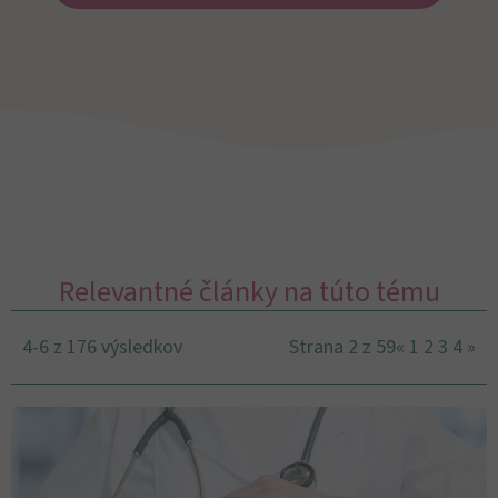
Relevantné články na túto tému
4-6 z 176 výsledkov
Strana 2 z 59
«
1
2
3
4
»