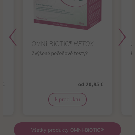
OMNi-BiOTiC®
HETOX
O
Zvýšené pečeňové testy?
R
 €
od 20,95 €
k produktu
Všetky produkty OMNi-BiOTiC®