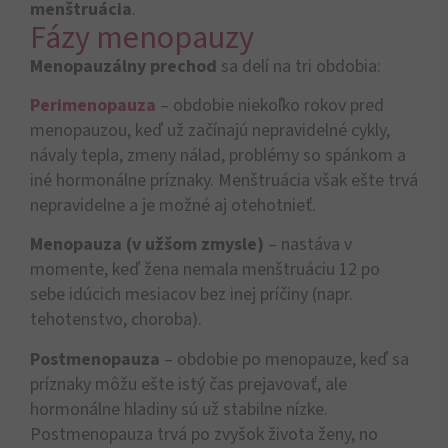
menštruácia
.
Fázy menopauzy
Menopauzálny prechod
sa delí na tri obdobia:
Perimenopauza
– obdobie niekoľko rokov pred
menopauzou, keď už začínajú nepravidelné cykly,
návaly tepla, zmeny nálad, problémy so spánkom a
iné hormonálne príznaky. Menštruácia však ešte trvá
nepravidelne a je možné aj otehotnieť.
Menopauza (v užšom zmysle)
– nastáva v
momente, keď žena nemala menštruáciu 12 po
sebe idúcich mesiacov bez inej príčiny (napr.
tehotenstvo, choroba).
Postmenopauza
– obdobie po menopauze, keď sa
príznaky môžu ešte istý čas prejavovať, ale
hormonálne hladiny sú už stabilne nízke.
Postmenopauza trvá po zvyšok života ženy, no