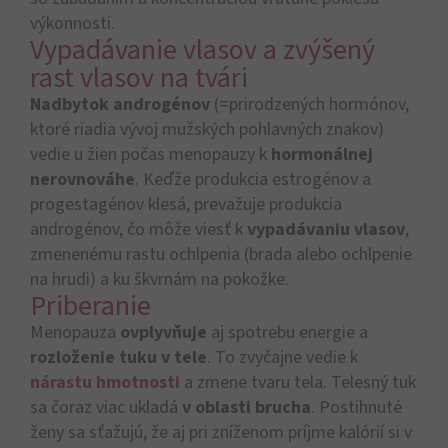
výkonnosti.
Vypadávanie vlasov a zvýšený
rast vlasov na tvári
Nadbytok androgénov
(=prirodzených hormónov,
ktoré riadia vývoj mužských pohlavných znakov)
vedie u žien počas menopauzy k
hormonálnej
nerovnováhe
. Keďže produkcia estrogénov a
progestagénov klesá, prevažuje produkcia
androgénov, čo môže viesť k
vypadávaniu vlasov
,
zmenenému rastu ochlpenia (brada alebo ochlpenie
na hrudi) a ku škvrnám na pokožke.
Priberanie
Menopauza
ovplyvňuje
aj spotrebu energie a
rozloženie tuku v tele
. To zvyčajne vedie k
nárastu hmotnosti
a zmene tvaru tela. Telesný tuk
sa čoraz viac ukladá
v oblasti brucha
. Postihnuté
ženy sa sťažujú, že aj pri zníženom príjme kalórií si v