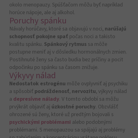
okolo menopauzy. Spúšťačom môžu byť napríklad
horúce nápoje, ale aj alkohol.
Poruchy spánku
Návaly horúčavy, ktoré sa objavujú v noci,
narúšajú
schopnosť pokojne spať
počas noci a takisto
kvalitu spánku.
Spánkový rytmus
sa môže
postupne meniť aj v dôsledku hormonálnych zmien.
Postihnuté ženy sa často budia bez príčiny a pocit
odpočinku po spánku sa časom znižuje.
Výkyvy nálad
Nedostatok estrogénu
môže ovplyvniť aj psychiku
a spôsobiť
podráždenosť
,
nervozitu
, výkyvy nálad
a
depresívne nálady
. V tomto období sa môžu
prvýkrát objaviť aj
úzkostné poruchy
. Obzvlášť
ohrozené sú ženy, ktoré už predtým bojovali s
psychickými problémami
alebo podobnými
problémami. S menopauzou sa spájajú aj problémy
so zabúdaním a koncentráciou vrátane poklesu