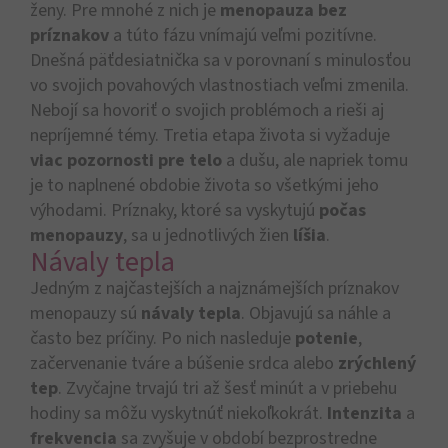
ženy. Pre mnohé z nich je
menopauza bez
príznakov
a túto fázu vnímajú veľmi pozitívne.
Dnešná päťdesiatnička sa v porovnaní s minulosťou
vo svojich povahových vlastnostiach veľmi zmenila.
Nebojí sa hovoriť o svojich problémoch a rieši aj
nepríjemné témy. Tretia etapa života si vyžaduje
viac pozornosti pre telo
a dušu, ale napriek tomu
je to naplnené obdobie života so všetkými jeho
výhodami. Príznaky, ktoré sa vyskytujú
počas
menopauzy
, sa u jednotlivých žien
líšia
.
Návaly tepla
Jedným z najčastejších a najznámejších príznakov
menopauzy sú
návaly tepla
. Objavujú sa náhle a
často bez príčiny. Po nich nasleduje
potenie
,
začervenanie tváre a búšenie srdca alebo
zrýchlený
tep
. Zvyčajne trvajú tri až šesť minút a v priebehu
hodiny sa môžu vyskytnúť niekoľkokrát.
Intenzita
a
frekvencia
sa zvyšuje v období bezprostredne