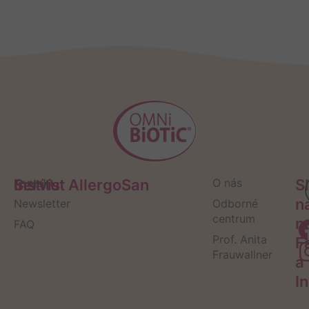
Servis
Kontakt
Institut AllergoSan
O nás
S
n
Newsletter
Odborné
centrum
n
FAQ
Prof. Anita
F
Frauwallner
a
I