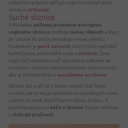
najlepšom prípade udržujú svoju hmotnosť alebo
dokonca
priberajú
.
Suché sliznice
V dôsledku
zníženej produkcie estrogénu
vaginálna sliznica
uvoľňuje
menej vlhkosti
a žľazy
pri vchode do pošvy produkujú menej sekrétu.
Výsledkom je
pocit suchosti
, ktorý môže spôsobiť
bolesť počas pohlavného styku a
infekcie
. Ženy
majú tiež tendenciu mať spontánne nutkanie na
močenie s možnou nekontrolovanou stratou moču,
ako aj zníženie libida a
sexuálneho vzrušenia
.
Sliznice úst a očí sú v tomto období tiež čoraz
suchšie, ale to nie je dôsledok hormonálnych zmien,
a preto sa nedá zlepšiť hormonálnou liečbou. V
postmenopauze sa
koža a sliznice
časom stenčujú
a
strácajú pružnosť
.