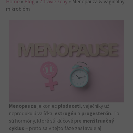
Home
»
Blog
»
Zdravie ženy
»
Menopauza & vaginálny
mikrobióm
Menopauza
je koniec
plodnosti
, vaječníky už
neprodukujú vajíčka,
estrogén
a
progesterón
. To
sú hormóny, ktoré sú kľúčové pre
menštruačný
cyklus
– preto sa v tejto fáze zastavuje aj