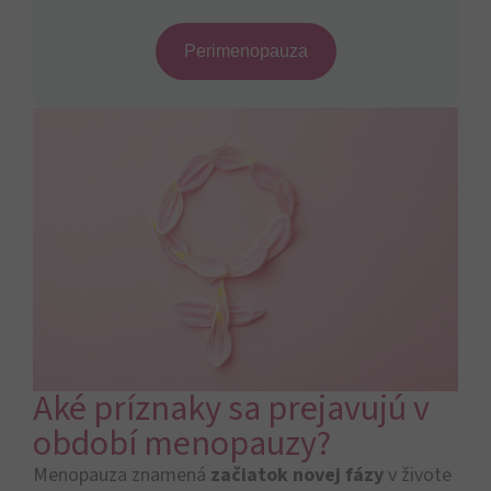
Perimenopauza
Aké príznaky sa prejavujú v
období menopauzy?
Menopauza znamená
začiatok novej fázy
v živote