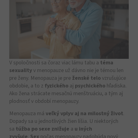
V spoločnosti sa čoraz viac lámu tabu a
téma
sexuality
v menopauze už dávno nie je témou len
pre ženy. Menopauza je pre
ženské telo
vzrušujúce
obdobie, a to z
fyzického
aj
psychického
hľadiska.
Ako žena strácate mesačnú menštruáciu, a tým aj
plodnosť v období menopauzy.
Menopauza má
veľký vplyv aj na milostný život
.
Dopady sa u jednotlivých žien líšia. U niektorých
sa
túžba po sexe znižuje
a
u iných
zvyšuje
.
Sex
počas menopauzy nadobúda nový