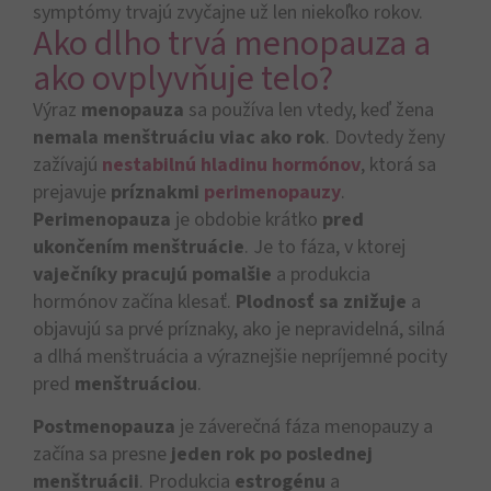
symptómy trvajú zvyčajne už len niekoľko rokov.
Ako dlho trvá menopauza a
ako ovplyvňuje telo?
Výraz
menopauza
sa používa len vtedy, keď žena
nemala menštruáciu viac ako rok
. Dovtedy ženy
zažívajú
nestabilnú hladinu hormónov
, ktorá sa
prejavuje
príznakmi
perimenopauzy
.
Perimenopauza
je obdobie krátko
pred
ukončením menštruácie
. Je to fáza, v ktorej
vaječníky pracujú pomalšie
a produkcia
hormónov začína klesať.
Plodnosť sa znižuje
a
objavujú sa prvé príznaky, ako je nepravidelná, silná
a dlhá menštruácia a výraznejšie nepríjemné pocity
pred
menštruáciou
.
Postmenopauza
je záverečná fáza menopauzy a
začína sa presne
jeden rok po poslednej
menštruácii
. Produkcia
estrogénu
a