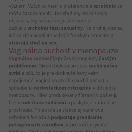
význam. Vzťah sa mení a preferencie a
vzrušenie
sa
môžu časom meniť. Je veľa žien, ktoré znovu
objavia samy seba a svoju ženskosť a
zažívajú
vrcholnú fázu sexuality
. Na druhej strane,
iné sa cítia nepríjemne kvôli fyzickým zmenám a
strácajú chuť na sex
.
Vaginálna suchosť v menopauze
Vaginálna suchosť
je počas menopauzy
častým
problémom
. Okrem bolesti pri sexe
suchá pošva
svrbí
a páli, čo je pre dotknuté ženy veľmi
nepríjemné. Vaginálna atrofia (suchá pošva) je
spôsobená
nedostatkom estrogénu
v dôsledku
menopauzy.
Hlien produkovaný žľazami v pošve ju
bežne
udržiava zvlhčenú
a poskytuje optimálne
prostredie. Pri atrofii sa stráca aj bariérová
ochranná funkcia a
podporuje prenikanie
patogénnych zárodkov
, ktoré môžu vyvolať