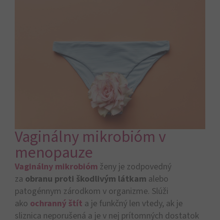
Vaginálny mikrobióm v
menopauze
Vaginálny mikrobióm
ženy je zodpovedný
za
obranu proti škodlivým látkam
alebo
patogénnym zárodkom v organizme. Slúži
ako
ochranný štít
a je funkčný len vtedy, ak je
sliznica neporušená a je v nej prítomných dostatok