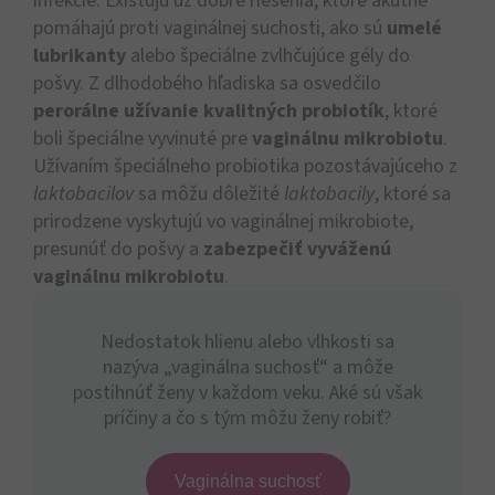
infekcie. Existujú už dobré riešenia, ktoré akútne
pomáhajú proti vaginálnej suchosti, ako sú
umelé
lubrikanty
alebo špeciálne zvlhčujúce gély do
pošvy. Z dlhodobého hľadiska sa osvedčilo
perorálne užívanie kvalitných probiotík
, ktoré
boli špeciálne vyvinuté pre
vaginálnu mikrobiotu
.
Užívaním špeciálneho probiotika pozostávajúceho z
laktobacilov
sa môžu dôležité
laktobacily
, ktoré sa
prirodzene vyskytujú vo vaginálnej mikrobiote,
presunúť do pošvy a
zabezpečiť vyváženú
vaginálnu mikrobiotu
.
Nedostatok hlienu alebo vlhkosti sa
nazýva „vaginálna suchosť“ a môže
postihnúť ženy v každom veku. Aké sú však
príčiny a čo s tým môžu ženy robiť?
Vaginálna suchosť