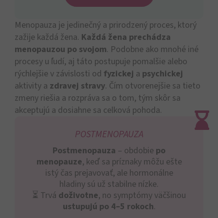
Menopauza je jedinečný a prirodzený proces, ktorý
zažije každá žena.
Každá žena prechádza
menopauzou po svojom
. Podobne ako mnohé iné
procesy u ľudí, aj táto postupuje pomalšie alebo
rýchlejšie v závislosti od
fyzickej
a
psychickej
aktivity a
zdravej stravy
. Čím otvorenejšie sa tieto
zmeny riešia a rozpráva sa o tom, tým skôr sa
akceptujú a dosiahne sa celková pohoda.
POSTMENOPAUZA
Postmenopauza
– obdobie
po
menopauze
, keď sa príznaky môžu ešte
istý čas prejavovať, ale hormonálne
hladiny sú už stabilne nízke.
⏳ Trvá
doživotne
, no symptómy väčšinou
ustupujú po 4–5 rokoch
.