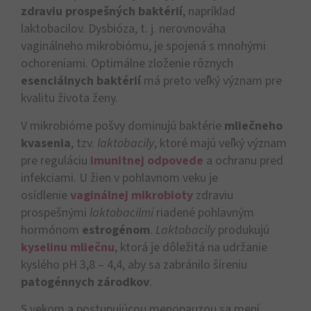
zdraviu prospešných baktérií
, napríklad
laktobacilov. Dysbióza, t. j. nerovnováha
vaginálneho mikrobiómu, je spojená s mnohými
ochoreniami. Optimálne zloženie rôznych
esenciálnych baktérií
má preto veľký význam pre
kvalitu života ženy.
V mikrobióme pošvy dominujú baktérie
mliečneho
kvasenia
, tzv.
laktobacily
, ktoré majú veľký význam
pre reguláciu
imunitnej odpovede
a ochranu pred
infekciami. U žien v pohlavnom veku je
osídlenie
vaginálnej mikrobioty
zdraviu
prospešnými
laktobacilmi
riadené pohlavným
hormónom
estrogénom
.
Laktobacily
produkujú
kyselinu mliečnu
, ktorá je dôležitá na udržanie
kyslého pH 3,8 – 4,4, aby sa zabránilo šíreniu
patogénnych zárodkov
.
S vekom a postupujúcou menopauzou sa mení