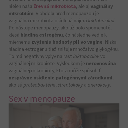
nielen naša
črevná mikrobiota
, ale aj
vaginálny
mikrobióm
. V období pred menopauzou je
vaginálna mikrobiota osídlená najmä
laktobacilmi
.
Po nástupe menopauzy, ako už bolo spomenuté,
klesá
hladina estrogénu
, čo následne vedie k
miernemu
zvýšeniu hodnoty pH vo vagíne
. Nízka
hladina estrogénu tiež znižuje množstvo glykogénu.
To má negatívny vplyv na rast
laktobacilov
vo
vaginálnej mikrobiote. Výsledkom je
nerovnováha
vaginálnej mikrobioty, ktorá môže spôsobiť
nesprávne osídlenie patogénnymi zárodkami
,
ako sú
proteobaktérie
,
streptokoky
a
anerokoky
.
Sex v menopauze